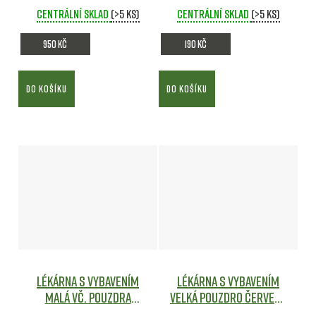
Centrální sklad
(>5 ks)
Centrální sklad
(>5 ks)
950 Kč
190 Kč
DO KOŠÍKU
DO KOŠÍKU
Lékárna s vybavením
Lékárna s vybavením
MALÁ vč. pouzdra
VELKÁ pouzdro ČERVENÉ
ZELENÁ
Army shop
Army shop