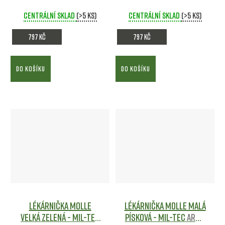
Army shop
Army shop
Centrální sklad
(>5 ks)
Centrální sklad
(>5 ks)
797 Kč
797 Kč
DO KOŠÍKU
DO KOŠÍKU
Lékárnička MOLLE
Lékárnička Molle malá
velká Zelená - Mil-tec
Písková - Mil-tec
Army