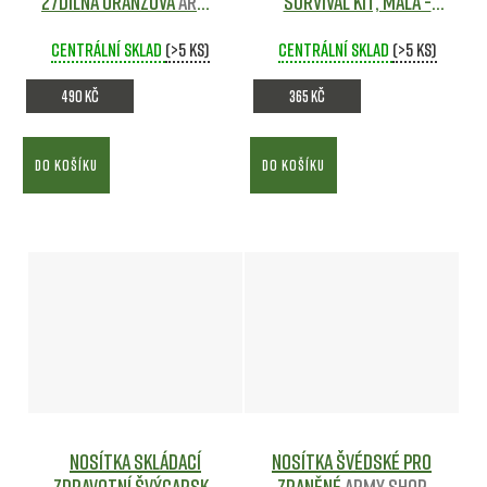
27dílná ORANŽOVÁ
Army
Survival kit, malá -
shop
černá
Army shop
Centrální sklad
(>5 ks)
Centrální sklad
(>5 ks)
490 Kč
365 Kč
DO KOŠÍKU
DO KOŠÍKU
Nosítka skládací
Nosítka ŠVÉDSKÉ pro
zdravotní ŠVÝCARSKÉ
zraněné
Army shop