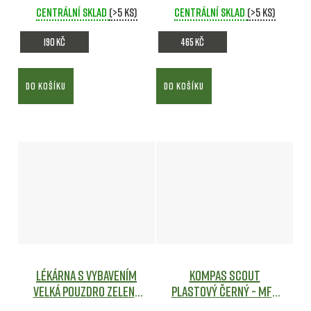
Centrální sklad
(>5 ks)
Centrální sklad
(>5 ks)
190 Kč
465 Kč
DO KOŠÍKU
DO KOŠÍKU
Lékárna s vybavením
Kompas SCOUT
VELKÁ pouzdro ZELENÉ
plastový ČERNÝ - MFH
Army shop
Army shop