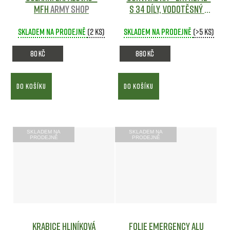
MFH
Army shop
s 34 díly, vodotěsný -
MFH
Army shop
Skladem na prodejně
(2 ks)
Skladem na prodejně
(>5 ks)
80 Kč
880 Kč
DO KOŠÍKU
DO KOŠÍKU
SKLADEM NA
SKLADEM NA
PRODEJNĚ
PRODEJNĚ
Krabice hliníková
Folie EMERGENCY ALU