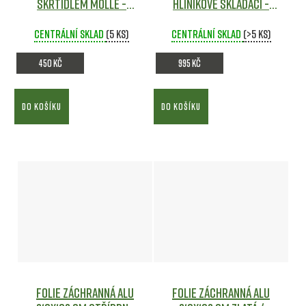
Škrtidlem MOLLE -
hliníkové skládací -
Černá - Big Dragon
MFH
Army shop
Centrální sklad
Army shop
(5 ks)
Centrální sklad
(>5 ks)
450 Kč
995 Kč
DO KOŠÍKU
DO KOŠÍKU
Folie záchranná Alu
Folie záchranná Alu