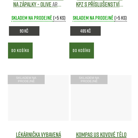
na zápalky - Olive
Army
KPZ s příslušenstvím
shop
12x10x3,5 cm ZELENÁ
Skladem na prodejně
(>5 ks)
Skladem na prodejně
Army shop
(>5 ks)
90 Kč
485 Kč
DO KOŠÍKU
DO KOŠÍKU
SKLADEM NA
SKLADEM NA
PRODEJNĚ
PRODEJNĚ
Lékárnička vybavená
Kompas US kovové tělo