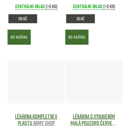
Centrální sklad
(>5 ks)
Centrální sklad
(>5 ks)
135 Kč
35 Kč
DO KOŠÍKU
DO KOŠÍKU
Lékárna kompletní v
Lékárna s vybavením
plastu
Army shop
MALÁ pouzdro ČERVENÉ
Army shop