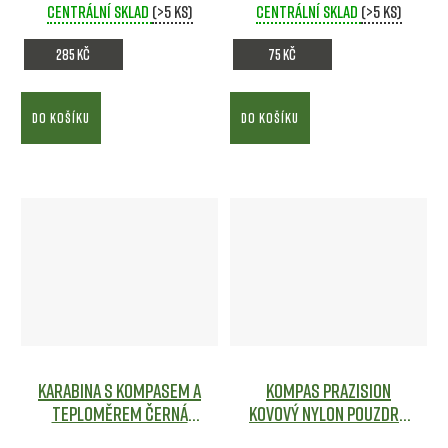
Centrální sklad
(>5 ks)
Centrální sklad
(>5 ks)
285 Kč
75 Kč
DO KOŠÍKU
DO KOŠÍKU
Karabina s kompasem a
Kompas PRAZISION
teploměrem ČERNÁ
kovový nylon pouzdro
Army shop
ČERNÝ
Army shop