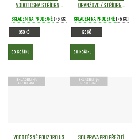
vodotěsná STŘÍBRNÁ
ORANŽOVO / STŘÍBRNÁ
Army shop
Army shop
Skladem na prodejně
(>5 ks)
Skladem na prodejně
(>5 ks)
350 Kč
125 Kč
DO KOŠÍKU
DO KOŠÍKU
SKLADEM NA
SKLADEM NA
PRODEJNĚ
PRODEJNĚ
Vodotěsné pouzdro US
Souprava pro přežití