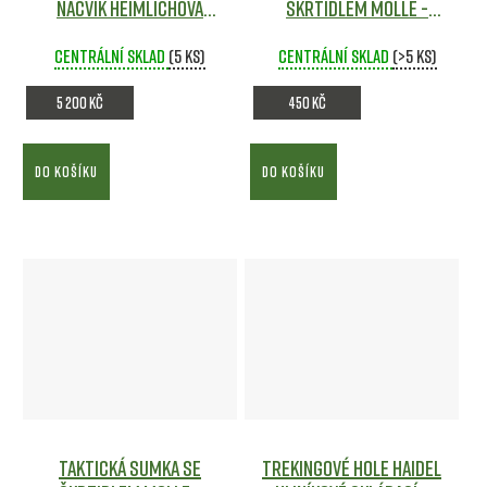
nácvik Heimlichova
Škrtidlem MOLLE -
manévru
Olivová - Big Dragon
Centrální sklad
(5 ks)
Centrální sklad
Army shop
(>5 ks)
5 200 Kč
450 Kč
DO KOŠÍKU
DO KOŠÍKU
Taktická Sumka se
Trekingové hole Haidel