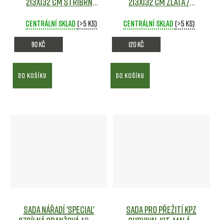
213x132 cm STŘÍBRNÁ
213x132 cm ZLATÁ /
Army shop
STŘÍBRNÁ
Army shop
Centrální sklad
(>5 ks)
Centrální sklad
(>5 ks)
90 Kč
120 Kč
DO KOŠÍKU
DO KOŠÍKU
Sada nářadí 'SPECIAL'
Sada pro přežití KPZ