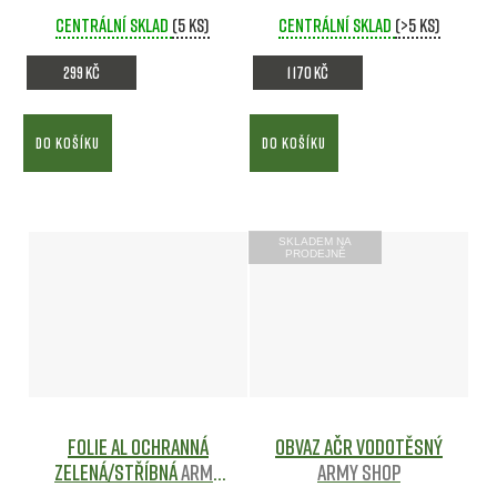
Centrální sklad
(5 ks)
Centrální sklad
(>5 ks)
299 Kč
1 170 Kč
DO KOŠÍKU
DO KOŠÍKU
SKLADEM NA
PRODEJNĚ
Folie AL ochranná
Obvaz AČR vodotěsný
ZELENÁ/STŘÍBNÁ
Army
Army shop
shop