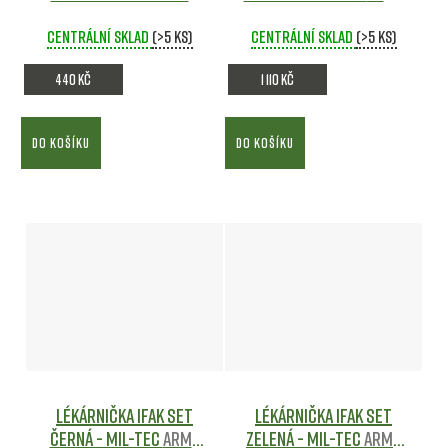
Černé - MFH
Army shop
shop
Centrální sklad
(>5 ks)
Centrální sklad
(>5 ks)
440 Kč
1 110 Kč
DO KOŠÍKU
DO KOŠÍKU
Lékárnička IFAK set
Lékárnička IFAK set
Černá - Mil-tec
Army
Zelená - Mil-tec
Army