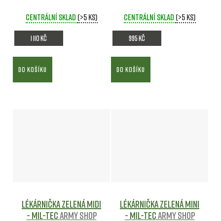
shop
shop
Centrální sklad
(>5 ks)
Centrální sklad
(>5 ks)
1 110 Kč
995 Kč
DO KOŠÍKU
DO KOŠÍKU
Lékárnička zelená MIDI
Lékárnička Zelená MINI
- Mil-tec
Army shop
- Mil-tec
Army shop