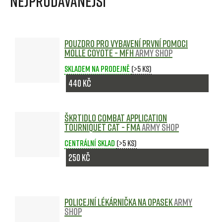
Nejprodávanější
Pouzdro pro vybavení první pomoci
MOLLE Coyote - MFH
Army shop
Skladem na prodejně
(>5 ks)
440 Kč
Škrtidlo Combat Application
Tourniquet CAT - FMA
Army shop
Centrální sklad
(>5 ks)
250 Kč
Policejní lékárnička na opasek
Army
shop