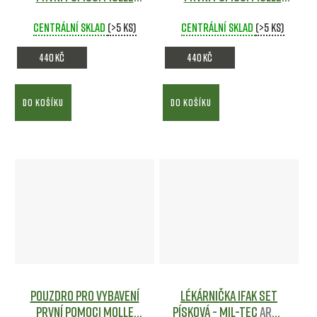
Vz.95 - MFH
Army shop
Zelené - MFH
Army
Centrální sklad
(>5 ks)
Centrální sklad
shop
(>5 ks)
440 Kč
440 Kč
DO KOŠÍKU
DO KOŠÍKU
Pouzdro pro vybavení
Lékárnička IFAK set
první pomoci MOLLE
Písková - Mil-tec
Army