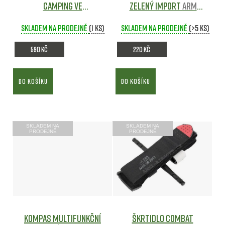
CAMPING ve
ZELENÝ import
Army
vodotěstném boxu -
shop
Skladem na prodejně
MIL-TEC
Army shop
(1 ks)
Skladem na prodejně
(>5 ks)
590 Kč
220 Kč
DO KOŠÍKU
DO KOŠÍKU
SKLADEM NA
SKLADEM NA
PRODEJNĚ
PRODEJNĚ
Kompas multifunkční
Škrtidlo Combat