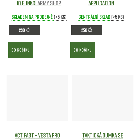
10 funkcí
Army shop
Application
Tourniquet CAT - FMA
Skladem na prodejně
(>5 ks)
Centrální sklad
Army shop
(>5 ks)
290 Kč
250 Kč
DO KOŠÍKU
DO KOŠÍKU
ACT FAST - vesta pro
Taktická Sumka se