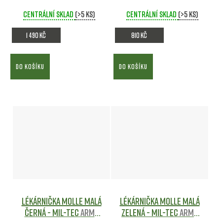
Army shop
shop
Centrální sklad
(>5 ks)
Centrální sklad
(>5 ks)
1 490 Kč
810 Kč
DO KOŠÍKU
DO KOŠÍKU
Lékárnička Molle malá
Lékárnička Molle malá
černá - Mil-tec
Army
Zelená - Mil-tec
Army