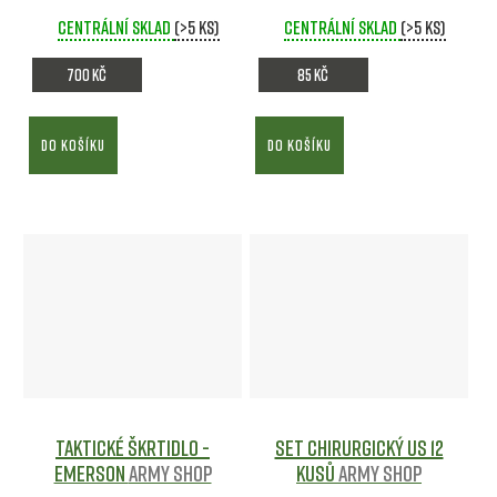
Piccola FFP3-V
Army
Centrální sklad
shop
(>5 ks)
Centrální sklad
(>5 ks)
700 Kč
85 Kč
DO KOŠÍKU
DO KOŠÍKU
Taktické škrtidlo -
Set chirurgický US 12
EMERSON
Army shop
kusů
Army shop