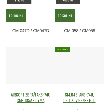
DO KOŠÍKU
DO KOŠÍKU
CM.047D / CM047D
CM.058 / CM058
NOVINKA
Airsoft zbraň AKS-74U
CM.045, AKS-74U,
CM-035A - CYMA
celokov GEN-2 ETU
Airsoft
STANDARD[CYMA]