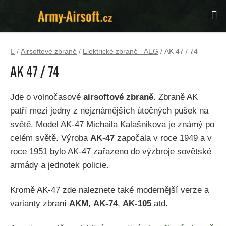
Přejít
Hl
na
obsah
Domů
/
Airsoftové zbraně
/
Elektrické zbraně - AEG
/
AK 47 / 74
AK 47 / 74
Jde o volnočasové
airsoftové zbraně
. Zbraně AK
patří mezi jedny z nejznámějších útočných pušek na
světě. Model AK-47 Michaila Kalašnikova je známý po
celém světě. Výroba
AK-47
započala v roce 1949 a v
roce 1951 bylo AK-47 zařazeno do výzbroje sovětské
armády a jednotek policie.
Kromě AK-47 zde naleznete také modernější verze a
varianty zbraní
AKM
,
AK-74
,
AK-105
atd.