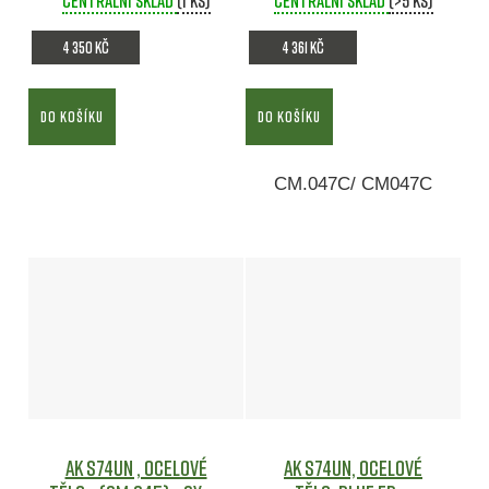
Centrální sklad
(1 ks)
Centrální sklad
(>5 ks)
4 350 Kč
4 361 Kč
DO KOŠÍKU
DO KOŠÍKU
CM.047C/ CM047C
AK S74UN , ocelové
AK S74UN, ocelové