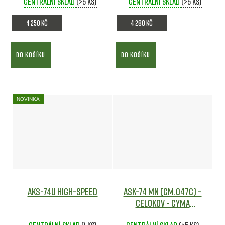
Centrální sklad
Airsoft
(>5 ks)
Centrální sklad
(>5 ks)
4 250 Kč
4 280 Kč
DO KOŠÍKU
DO KOŠÍKU
NOVINKA
AKS-74U HIGH-SPEED
ASK-74 MN (CM.047C) -
celokov - CYMA
Airsoft