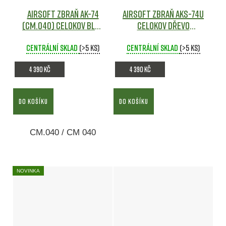
Airsoft zbraň AK-74
Airsoft zbraň AKS-74U
(CM.040) celokov BLUE
celokov dřevo
Edition - CYMA
Airsoft
(CM.045A) BLUE Edition
Centrální sklad
(>5 ks)
Centrální sklad
- CYMA
Airsoft
(>5 ks)
4 390 Kč
4 390 Kč
DO KOŠÍKU
DO KOŠÍKU
CM.040 / CM 040
NOVINKA