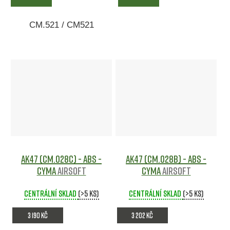
CM.521 / CM521
AK47 (CM.028C) - ABS -
AK47 (CM.028B) - ABS -
CYMA
Airsoft
CYMA
Airsoft
Centrální sklad
(>5 ks)
Centrální sklad
(>5 ks)
3 190 Kč
3 202 Kč