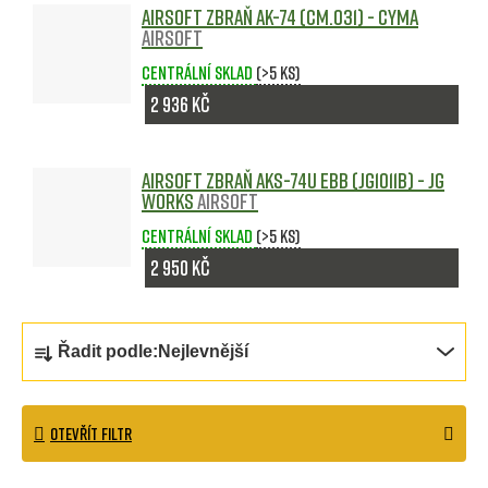
Airsoft zbraň AK-74 (CM.031) - CYMA
Airsoft
Centrální sklad
(>5 ks)
2 936 Kč
Airsoft zbraň AKS-74U EBB (JG1011B) - JG
Works
Airsoft
Centrální sklad
(>5 ks)
2 950 Kč
Ř
Řadit podle:
Nejlevnější
a
z
OTEVŘÍT FILTR
e