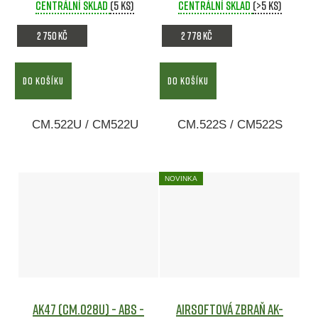
Centrální sklad
(5 ks)
Centrální sklad
Airsoft
(>5 ks)
2 750 Kč
2 778 Kč
DO KOŠÍKU
DO KOŠÍKU
CM.522U / CM522U
CM.522S / CM522S
NOVINKA
AK47 (CM.028U) - ABS -
Airsoftová zbraň AK-