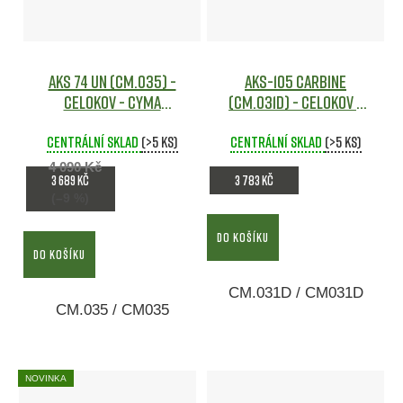
AKS 74 UN (CM.035) -
AKS-105 Carbine
celokov - CYMA
(CM.031D) - celokov -
Airsoft
CYMA
Airsoft
Centrální sklad
(>5 ks)
Centrální sklad
(>5 ks)
4 090 Kč
3 689 Kč
3 783 Kč
(–9 %)
DO KOŠÍKU
DO KOŠÍKU
CM.031D / CM031D
CM.035 / CM035
NOVINKA