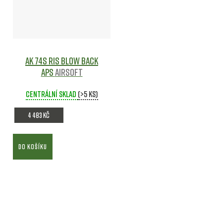
AK 74S RIS blow back
APS
Airsoft
Centrální sklad
(>5 ks)
4 483 Kč
DO KOŠÍKU