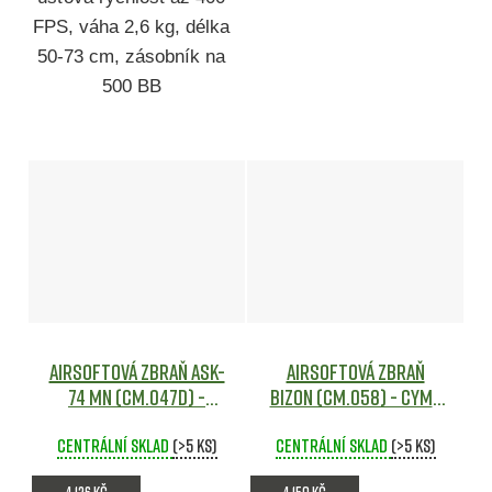
FPS, váha 2,6 kg, délka
50-73 cm, zásobník na
500 BB
Airsoftová zbraň ASK-
Airsoftová zbraň
74 MN (CM.047D) -
Bizon (CM.058) - CYMA
celokov - CYMA
Airsoft
Centrální sklad
Airsoft
(>5 ks)
Centrální sklad
(>5 ks)
4 136 Kč
4 150 Kč