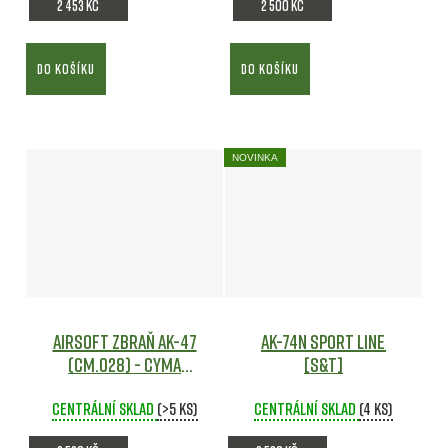
2 453 Kč
2 500 Kč
DO KOŠÍKU
DO KOŠÍKU
NOVINKA
Airsoft zbraň AK-47
AK-74N Sport line
(CM.028) - CYMA
[S&T]
Airsoft
Centrální sklad
(>5 ks)
Centrální sklad
(4 ks)