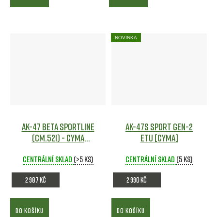
NOVINKA
AK-47 Beta Sportline
AK-47S SPORT GEN-2
(CM.521) - CYMA
ETU [CYMA]
Airsoft
Centrální sklad
(>5 ks)
Centrální sklad
(5 ks)
2 987 Kč
2 990 Kč
DO KOŠÍKU
DO KOŠÍKU