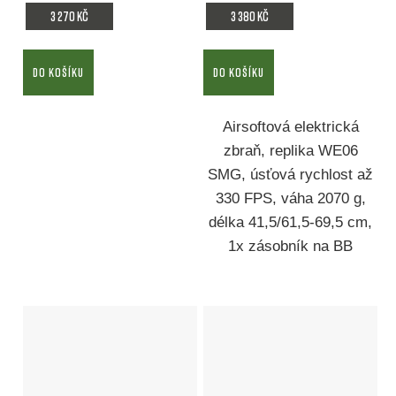
3 270 Kč
3 380 Kč
DO KOŠÍKU
DO KOŠÍKU
Airsoftová elektrická
zbraň, replika WE06
SMG, úsťová rychlost až
330 FPS, váha 2070 g,
délka 41,5/61,5-69,5 cm,
1x zásobník na BB