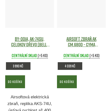
BY-001A, AK-74SU,
Airsoft zbraň AK
celokov dřevo [Bell]
CM.680D - CYMA
Airsoft
Airsoft
Centrální sklad
(>5 ks)
Centrální sklad
(>5 ks)
3 990 Kč
4 039 Kč
DO KOŠÍKU
DO KOŠÍKU
Airsoftová elektrická
zbraň, replika AKS-74U,
úsťová rychlost až 400