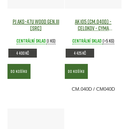
PJ AKS-47U Wood gen.III
AK 105 (CM.040D) -
[SRC]
celokov - CYMA
Airsoft
Centrální sklad
(1 ks)
Centrální sklad
(>5 ks)
4 400 Kč
4 425 Kč
DO KOŠÍKU
DO KOŠÍKU
CM.040D / CM040D