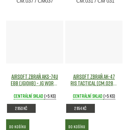
CM.037 / CM037
CM.031 / CM 031
Airsoft zbraň AKS-74U
Airsoft zbraň AK-47
EBB (JG1011B) - JG Works
RIS Tactical (CM.028A)
Airsoft
- CYMA
Airsoft
Centrální sklad
(>5 ks)
Centrální sklad
(>5 ks)
2 950 Kč
2 954 Kč
DO KOŠÍKU
DO KOŠÍKU