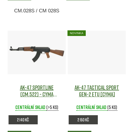
CM.028S / CM 028S
NOVINKA
AK-47 Sportline
AK-47 Tactical SPORT
(CM.522) - CYMA
GEN-2 ETU [CYMA]
Airsoft
Centrální sklad
(>5 ks)
Centrální sklad
(5 ks)
2 140 Kč
2 150 Kč