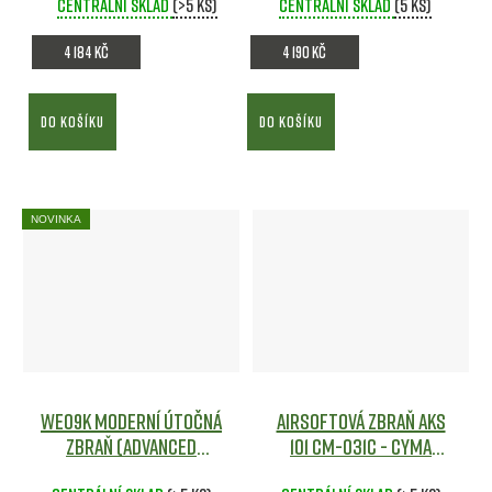
Centrální sklad
(>5 ks)
Centrální sklad
(5 ks)
4 184 Kč
4 190 Kč
DO KOŠÍKU
DO KOŠÍKU
NOVINKA
WE09K moderní útočná
Airsoftová zbraň AKS
zbraň (Advanced
101 CM-031C - CYMA
version) [WELL]
Airsoft