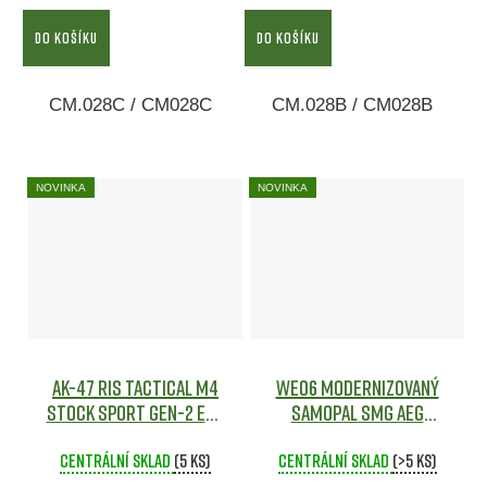
DO KOŠÍKU
DO KOŠÍKU
CM.028C / CM028C
CM.028B / CM028B
NOVINKA
NOVINKA
AK-47 RIS Tactical M4
WE06 modernizovaný
Stock SPORT GEN-2 ETU
samopal SMG AEG
[CYMA]
(standard) [WELL PRO]
Centrální sklad
(5 ks)
Centrální sklad
Airsoft
(>5 ks)