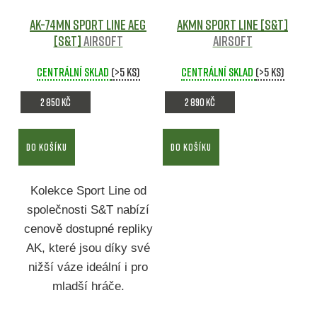
AK-74MN Sport Line AEG
AKMN Sport line [S&T]
[S&T]
Airsoft
Airsoft
Centrální sklad
(>5 ks)
Centrální sklad
(>5 ks)
2 850 Kč
2 890 Kč
DO KOŠÍKU
DO KOŠÍKU
Kolekce Sport Line od
společnosti S&T nabízí
cenově dostupné repliky
AK, které jsou díky své
nižší váze ideální i pro
mladší hráče.