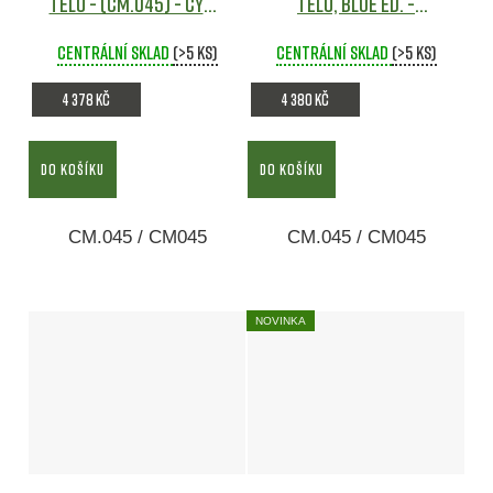
tělo - (CM.045) - CYMA
tělo, BLUE Ed. -
Airsoft
(CM.045) - CYMA
Centrální sklad
(>5 ks)
Centrální sklad
Airsoft
(>5 ks)
4 378 Kč
4 380 Kč
DO KOŠÍKU
DO KOŠÍKU
CM.045 / CM045
CM.045 / CM045
NOVINKA