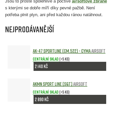
Jsou to prostě spolehlivé a poctivé
airsoftové zbraně
s kterými se dobře míří díky pevné pažbě. Není
potřeba plnit plyn, ani před každou ránou natáhnout.
Nejprodávanější
AK-47 Sportline (CM.522) - CYMA
Airsoft
Centrální sklad
(>5 ks)
2 140 Kč
AKMN Sport line [S&T]
Airsoft
Centrální sklad
(>5 ks)
2 890 Kč