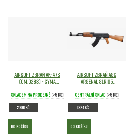
Airsoft zbraň AK-47S
Airsoft zbraň ASG
(CM.028S) - CYMA
Arsenal SLR105
Airsoft
elektrická - ASG
Skladem na prodejně
(>5 ks)
Centrální sklad
Airsoft
(>5 ks)
2 990 Kč
1 824 Kč
DO KOŠÍKU
DO KOŠÍKU