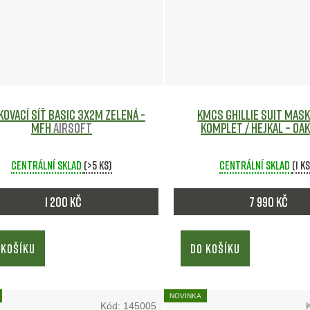
ovací síť BASIC 3x2m Zelená -
KMCS Ghillie Suit mas
MFH
Airsoft
komplet / hejkal – Oa
Centrální sklad
(>5 ks)
Centrální sklad
(1 k
1 200 Kč
7 990 Kč
 KOŠÍKU
DO KOŠÍKU
NOVINKA
Kód:
145005