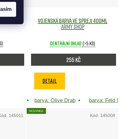
lasím
 MFH
Army
Vojenská barva ve spreji 400ml
Army shop
s)
Centrální sklad
(>5 ks)
255 Kč
DETAIL
barva: Olive Drab
barva: Feld Grau
NOVINKA
Kód:
145011
Kód:
145008