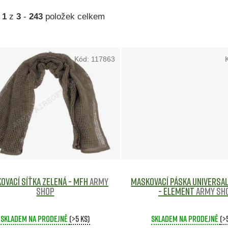
a
1
z
3
-
243
položek celkem
Kód:
117863
ovací síťka Zelená - MFH
Army
Maskovací Páska Universa
shop
- Element
Army sh
Skladem na prodejně
(>5 ks)
Skladem na prodejně
(>