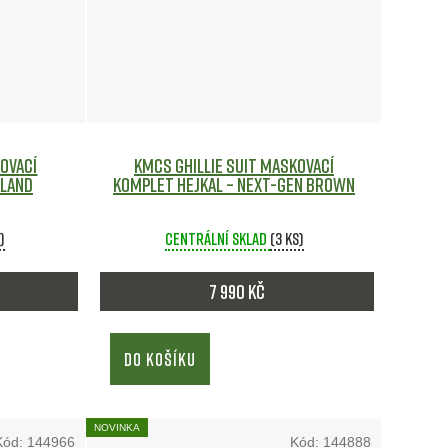
kovací
KMCS Ghillie Suit maskovací
kland
komplet hejkal – Next-Gen Brown
s)
Centrální sklad
(3 ks)
7 990 Kč
DO KOŠÍKU
NOVINKA
Kód:
144966
Kód:
144888