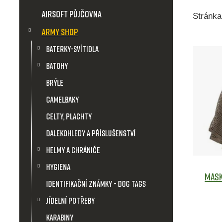
Airsoft půjčovna
Stránk
Army shop
V
Baterky-svítidla
Batohy
ý
Brýle
p
Camelbaky
i
Celty, plachty
Dalekohledy a příslušenství
s
Helmy a chrániče
p
Hygiena
Mask
Identifikační známky - Dog Tags
r
Jídelní potřeby
o
Karabiny