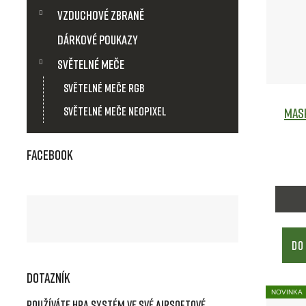
Vzduchové zbraně
Dárkové poukazy
Světelné meče
Světelné meče RGB
Světelné meče Neopixel
Mask
Facebook
DO
Dotazník
NOVINKA
Používáte HPA systém ve své airsoftové