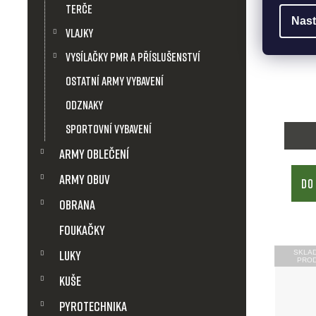
Terče
Nast
Vlajky
ARMY 
Vysílačky PMR a příslušenství
Ostatní army vybavení
Odznaky
Sportovní vybavení
Army Oblečení
Army obuv
DO
Obrana
Foukačky
Luky
SKLA
PRO
Kuše
Pyrotechnika