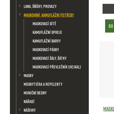
d
Lana, šňůry, provazy
Maskování, kamuflážní potřeby
u
Maskovací sítě
DO
k
Kamuflážní spreje
t
Kamuflážní barvy
Maskovací pásky
ů
Maskovací šály, šátky
Maskovací převlečník (Hejkal)
Masky
Moskytiéra a repelenty
Muniční bedny
Nářadí
Masko
Nášivky