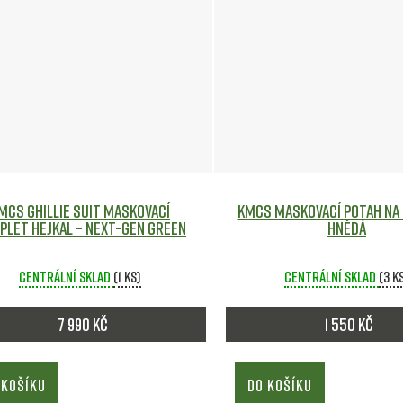
MCS Ghillie Suit maskovací
KMCS maskovací potah na 
plet hejkal – Next-Gen Green
Hnědá
Centrální sklad
(1 ks)
Centrální sklad
(3 k
7 990 Kč
1 550 Kč
 KOŠÍKU
DO KOŠÍKU