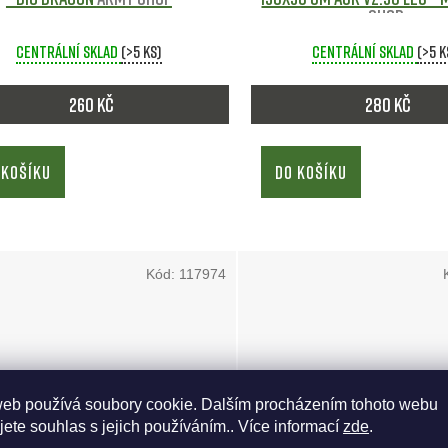
shop
Centrální sklad
(>5 ks)
Centrální sklad
(>5 k
260 Kč
280 Kč
 KOŠÍKU
DO KOŠÍKU
Kód:
117974
web používá soubory cookie. Dalším procházením tohoto webu
jete souhlas s jejich používáním.. Více informací
zde
.