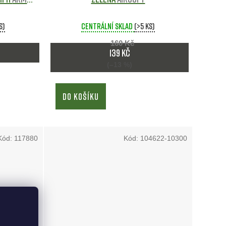
s)
Centrální sklad
(>5 ks)
160 Kč
139 Kč
(–13 %)
DO KOŠÍKU
Kód:
117880
Kód:
104622-10300