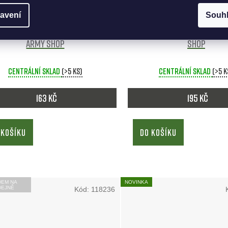
avení
Souh
barva matná zelená NATO - MFH
ARMY barva matná černá -
Army shop
shop
Centrální sklad
(>5 ks)
Centrální sklad
(>5 k
163 Kč
195 Kč
 KOŠÍKU
DO KOŠÍKU
DEM NA
NOVINKA
DEJNĚ
Kód:
118236