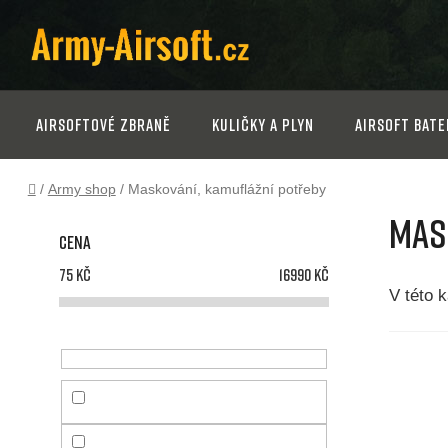
Přejít
na
obsah
Airsoftové zbraně
Kuličky a plyn
Airsoft bate
Domů
/
Army shop
/
Maskování, kamuflážní potřeby
P
Mas
Cena
o
75
Kč
16990
Kč
s
V této 
t
r