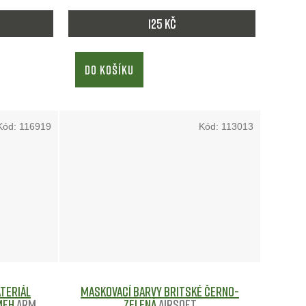
d
125 Kč
u
k
DO KOŠÍKU
t
ů
Kód:
116919
Kód:
113013
teriál
Maskovací barvy Britské ČERNO-
 MFH
Army
ZELENÁ
Airsoft