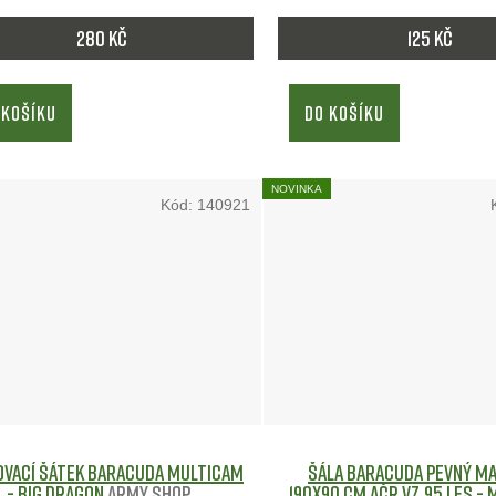
280 Kč
125 Kč
 KOŠÍKU
DO KOŠÍKU
NOVINKA
Kód:
140921
vací šátek Baracuda Multicam
Šála BARACUDA pevný ma
- Big Dragon
Army shop
190x90 cm AČR Vz.95 Les -