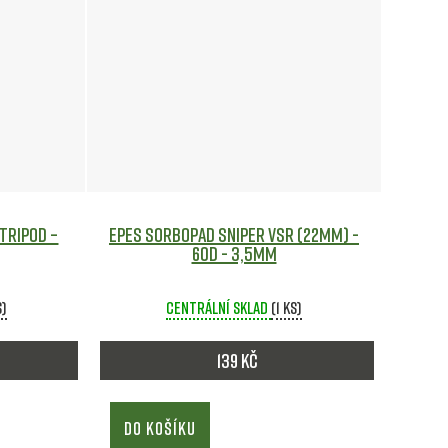
tripod –
EPeS SorboPad Sniper VSR (22mm) -
60D - 3,5mm
s)
Centrální sklad
(1 ks)
139 Kč
DO KOŠÍKU