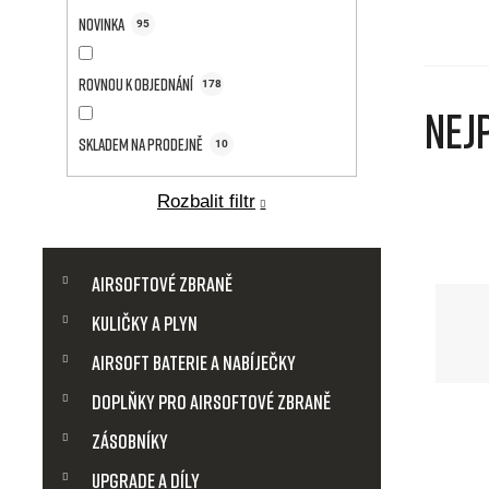
a
Novinka
95
n
Rovnou k objednání
n
178
Nej
í
Skladem na prodejně
10
p
Rozbalit filtr
a
K
Přeskočit
a
Airsoftové zbraně
kategorie
n
t
Kuličky a plyn
e
e
g
Airsoft baterie a nabíječky
o
l
r
Doplňky pro airsoftové zbraně
i
Zásobníky
e
Upgrade a díly