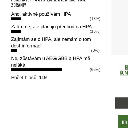
zbrani?
Ano, aktivně používám HPA
(13%)
Zatím ne, ale plánuju přechod na HPA
(13%)
Zajímám se o HPA, ale nemám o tom
dost informací
(8%)
Ne, zůstávám u AEG/GBB a HPA mě
neláká
K
(66%)
kom
Počet hlasů:
119
DO