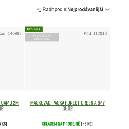
Ř
Řadit podle:
Nejprodávanější
a
NOVINKA
z
Kód:
140993
Kód:
112913
SKLADEM NA
PRODEJNĚ
e
n
í
p
r
l Camo 2m
Maskovací páska forest green
Army
op
shop
o
5 ks)
Skladem na prodejně
(>5 ks)