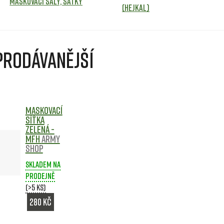
Maskovací šály, šátky
(Hejkal)
prodávanější
Maskovací
síťka
Zelená -
MFH
Army
shop
Skladem na
prodejně
(>5 ks)
280 Kč