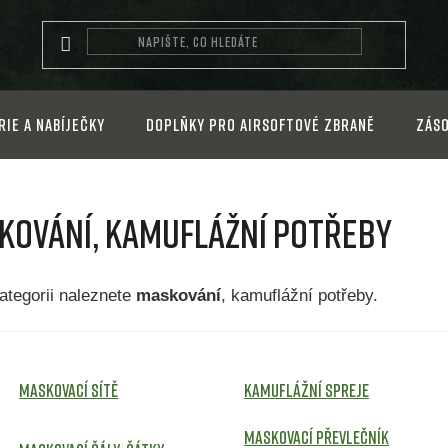
rie a nabíječky
Doplňky pro airsoftové zbraně
Záso
kování, kamuflážní potřeby
kategorii naleznete
m
askování
, kamuflážní potřeby.
Maskovací sítě
Kamuflážní spreje
Maskovací převlečník