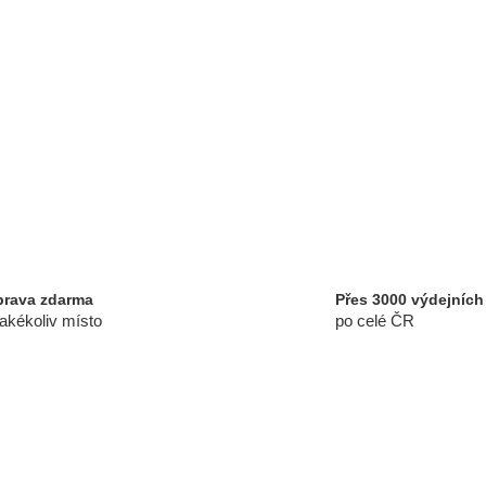
O
v
l
á
rava zdarma
Přes 3000 výdejních
d
jakékoliv místo
po celé ČR
a
c
í
p
r
v
k