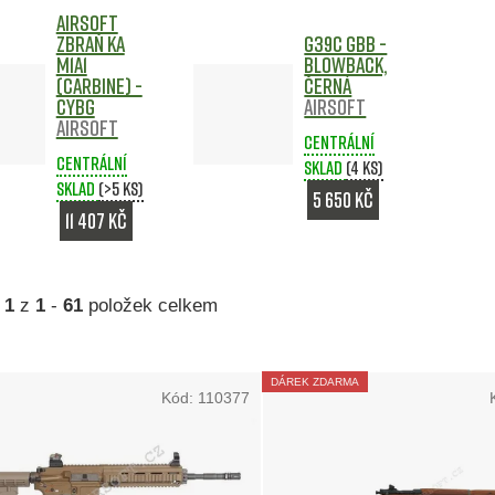
Airsoft
zbraň KA
G39C GBB -
M1A1
blowback,
(Carbine) -
černá
CYBG
Airsoft
Airsoft
Centrální
Centrální
sklad
(4 ks)
sklad
(>5 ks)
5 650 Kč
11 407 Kč
a
1
z
1
-
61
položek celkem
DÁREK ZDARMA
Kód:
110377