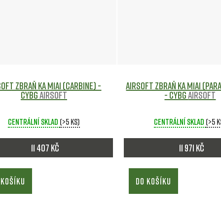
zbraň KA M1A1 (Carbine) -
Airsoft zbraň KA M1A1 (Pa
CYBG
Airsoft
- CYBG
Airsoft
Centrální sklad
(>5 ks)
Centrální sklad
(>5 k
11 407 Kč
11 971 Kč
 KOŠÍKU
DO KOŠÍKU