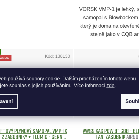
VORSK VMP-1 je lehký, a
samopal s Blowbackem
který je doma na otevřené
stejně jako v CQB a
Kód:
138130
DARMA
web používá soubory cookie. Dalším procházením tohoto webu
jete souhlas s jejich používáním.. Více informací
zde
.
avení
Souh
oftový plynový samopal VMP-1X
AWSS KAC PDW 8” GBB - b
 2 zásobníky + tlumič - černý
TAN, zásobník
Airso