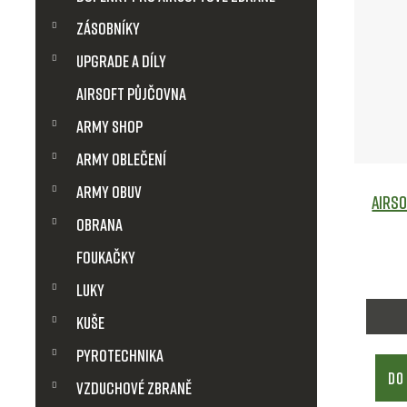
ů
Zásobníky
Upgrade a díly
Airsoft půjčovna
Army shop
Army Oblečení
Army obuv
Airs
Obrana
Foukačky
Luky
Kuše
Pyrotechnika
DO
Vzduchové zbraně