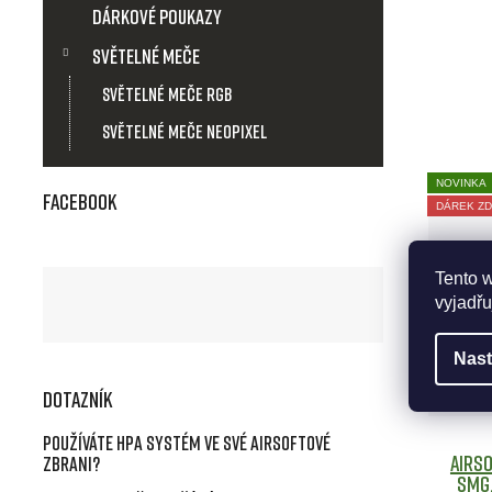
Dárkové poukazy
Světelné meče
Světelné meče RGB
Světelné meče Neopixel
NOVINKA
Facebook
DÁREK Z
Tento 
vyjadřu
Nast
Dotazník
Používáte HPA systém ve své airsoftové
Airs
zbrani?
SMG,