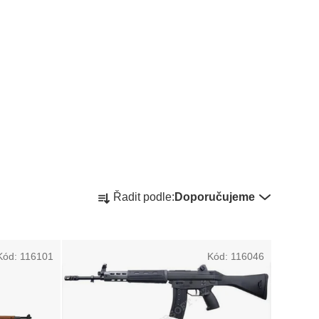
Ř
Řadit podle:
Doporučujeme
a
z
Kód:
116101
Kód:
116046
e