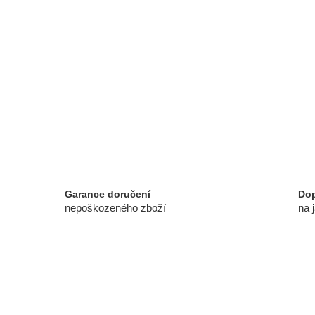
Garance doručení
Dop
nepoškozeného zboží
na 