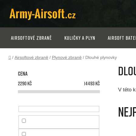
Přejít
na
obsah
Airsoftové zbraně
Kuličky a plyn
Airsoft bate
Domů
/
Airsoftové zbraně
/
Plynové zbraně
/
Dlouhé plynovky
P
Dlo
Cena
o
2290
Kč
14493
Kč
s
V této k
t
Nej
r