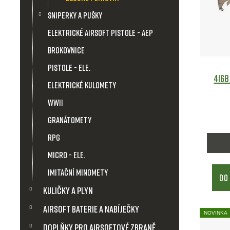
i
Sniperky a pušky
Elektrické airsoft pistole - AEP
s
Brokovnice
p
Pistole - ele.
4168
Elektrické kulomety
r
WWII
o
Granátomety
d
RPG
Micro - ele.
u
Imitační minomety
DO
k
Kuličky a plyn
t
Airsoft baterie a nabíječky
NOVINKA
Doplňky pro airsoftové zbraně