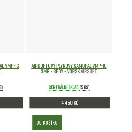
al VMP-1C
Airsoftový plynový samopal VMP-1C
t
SMG - šedý - Vorsk
Airsoft
s)
Centrální sklad
(5 ks)
4 450 Kč
DO KOŠÍKU