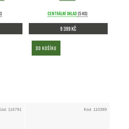
s)
Centrální sklad
(5 ks)
9 399 Kč
DO KOŠÍKU
Kód:
116791
Kód:
110389