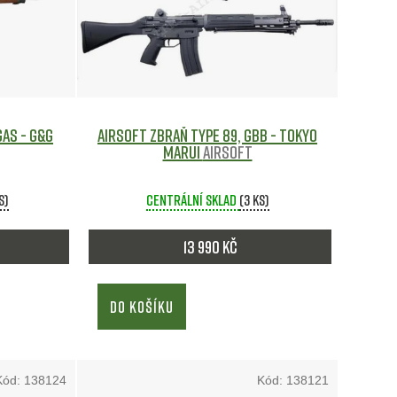
n
í
p
r
gas - G&G
Airsoft zbraň TYPE 89, GBB - Tokyo
Marui
Airsoft
o
s)
Centrální sklad
(3 ks)
d
13 990 Kč
u
k
DO KOŠÍKU
t
ů
Kód:
138124
Kód:
138121