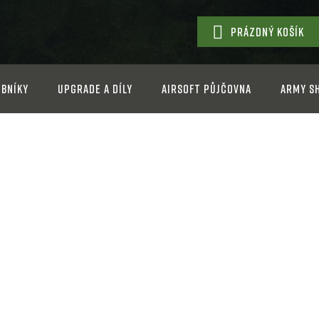
PRÁZDNÝ KOŠÍK
NÁKUPNÍ
KOŠÍK
bníky
Upgrade a díly
Airsoft půjčovna
Army s