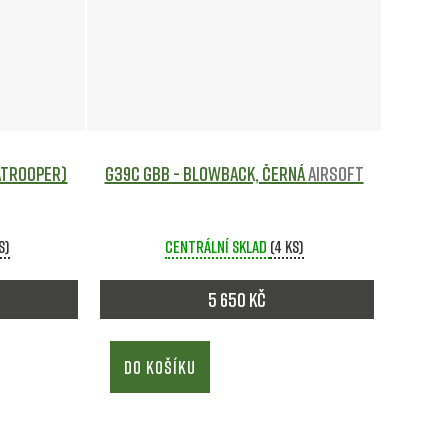
ratrooper)
G39C GBB - blowback, černá
Airsoft
s)
Centrální sklad
(4 ks)
5 650 Kč
DO KOŠÍKU