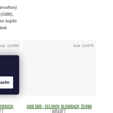
irsoftový
 (GBB),
m bojišti
réně.
Kód:
110388
Kód:
110376
lasím
lowback,
4168 GBB - celokov, blowback, černá
ft
Airsoft