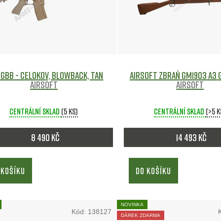
 GBB - celokov, blowback, TAN
Airsoft zbraň GM1903 A3 
Airsoft
Airsoft
Centrální sklad
(5 ks)
Centrální sklad
(>5 k
8 490 Kč
14 493 Kč
 KOŠÍKU
DO KOŠÍKU
NOVINKA
Kód:
138127
DÁREK ZDARMA