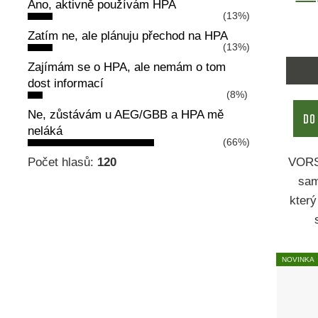
Ano, aktivně používám HPA
(13%)
Zatím ne, ale plánuju přechod na HPA
(13%)
Zajímám se o HPA, ale nemám o tom
dost informací
(8%)
Ne, zůstávám u AEG/GBB a HPA mě
DO
neláká
(66%)
VORSK
Počet hlasů:
120
sam
který
NOVINKA