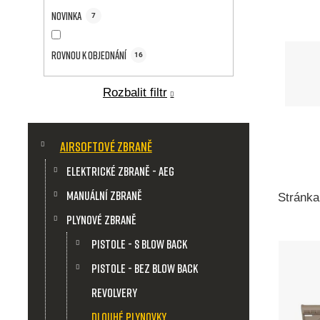
a
Novinka
7
n
Rovnou k objednání
n
16
í
Rozbalit filtr
p
K
Přeskočit
a
Airsoftové zbraně
kategorie
a
t
Elektrické zbraně - AEG
e
n
g
Manuální zbraně
Stránk
o
Plynové zbraně
r
e
V
i
Pistole - S Blow Back
e
l
Pistole - Bez Blow Back
ý
Revolvery
p
Dlouhé plynovky