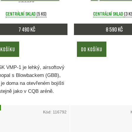
Airsoft
Centrální sklad
(5 ks)
Centrální sklad
(3 k
7 490 Kč
8 590 Kč
 KOŠÍKU
DO KOŠÍKU
 VMP-1 je lehký, airsoftový
opal s Blowbackem (GBB),
 je doma na otevřeném bojišti
stejně jako v CQB aréně.
Kód:
116792