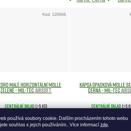
barva: Černá
barva
Kód:
120566
dro malé horizontální MOLLE
Kapsa opasková MOLLE se
ZELENÉ - MIL-TEC
Airsoft
ČERNÁ - Mil-tec
Airs
Centrální sklad
(>5 ks)
Centrální sklad
(>5 k
web používá soubory cookie. Dalším procházením tohoto webu
320 Kč
315 Kč
jete souhlas s jejich používáním.. Více informací
zde
.