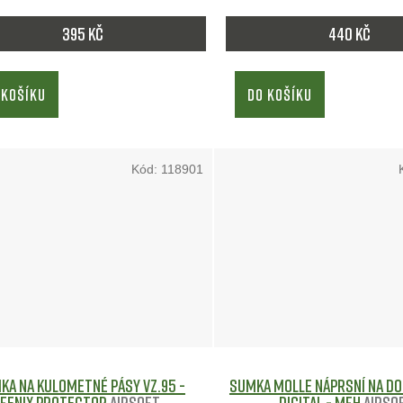
395 Kč
440 Kč
 KOŠÍKU
DO KOŠÍKU
Kód:
118901
ka na kulometné pásy vz.95 -
Sumka MOLLE náprsní na do
FENIX Protector
Airsoft
DIGITAL - MFH
Airso