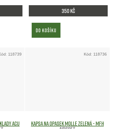
350 Kč
DO KOŠÍKU
Kód:
118739
Kód:
118736
klady ACU
Kapsa na opasek MOLLE ZELENÁ - MFH
ft
Airsoft