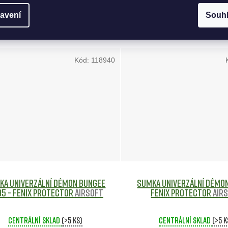
avení
Souh
 KOŠÍKU
DO KOŠÍKU
Kód:
118940
ka univerzální DÉMON bungee
Sumka univerzální DÉMON
vz.95 - FENIX Protector
Airsoft
FENIX Protector
Air
Centrální sklad
(>5 ks)
Centrální sklad
(>5 k