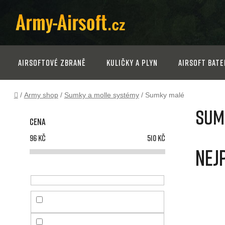
Přejít
na
obsah
Airsoftové zbraně
Kuličky a plyn
Airsoft bate
Domů
/
Army shop
/
Sumky a molle systémy
/
Sumky malé
P
Sum
Cena
o
96
Kč
510
Kč
s
Nej
t
r