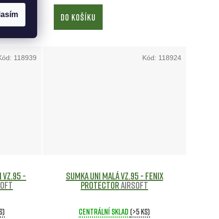
lasím
DO KOŠÍKU
Kód:
118939
Kód:
118924
 vz.95 -
Sumka UNI malá vz.95 - FENIX
soft
Protector
Airsoft
s)
Centrální sklad
(>5 ks)