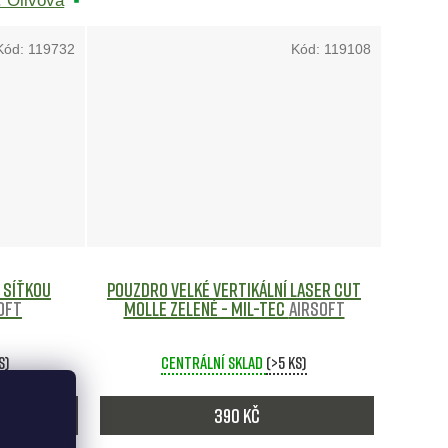
: Olivová
barva: Písková
Barva: Tmavě zelená
Kód:
119732
Kód:
119108
 síťkou
Pouzdro velké vertikální LASER CUT
oft
MOLLE ZELENÉ - Mil-Tec
Airsoft
s)
Centrální sklad
(>5 ks)
390 Kč