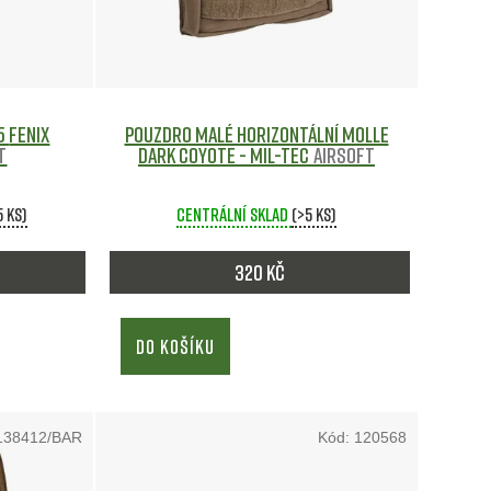
í
p
r
IX
Pouzdro malé horizontální MOLLE
t
DARK COYOTE - MIL-TEC
Airsoft
o
5 ks)
Centrální sklad
(>5 ks)
d
320 Kč
u
k
DO KOŠÍKU
t
ů
138412/BAR
Kód:
120568