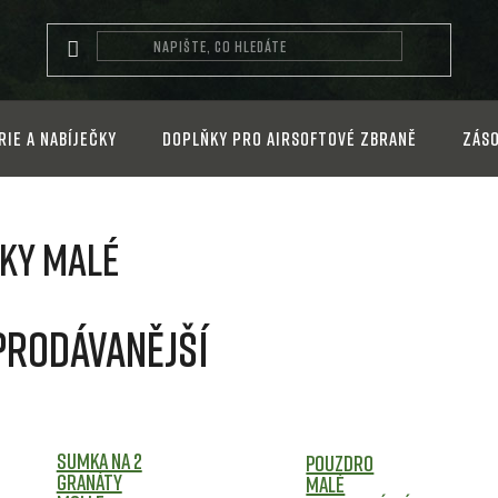
rie a nabíječky
Doplňky pro airsoftové zbraně
Záso
ky malé
prodávanější
Sumka na 2
Pouzdro
granáty
malé