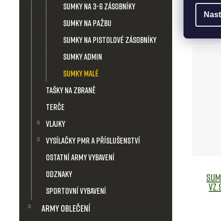
Sumky na 3-6 zásobníky
Nast
DO
Sumky na pažbu
Sumky na pistolové zásobníky
Sumky admin
Sumky malé
Tašky na zbraně
Terče
Vlajky
Vysílačky PMR a příslušenství
Ostatní army vybavení
Odznaky
Sum
Sportovní vybavení
Army Oblečení