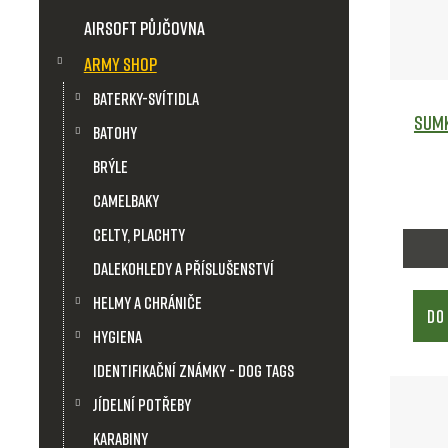
i
Airsoft půjčovna
s
Army shop
p
Baterky-svítidla
Sumk
Batohy
r
Brýle
o
Camelbaky
d
Celty, plachty
Dalekohledy a příslušenství
u
Helmy a chrániče
DO
k
Hygiena
Identifikační známky - Dog Tags
t
Jídelní potřeby
ů
Karabiny