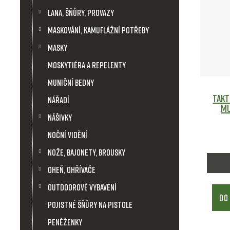
Lana, šňůry, provazy
Maskování, kamuflážní potřeby
Masky
Moskytiéra a repelenty
Muniční bedny
Takt
Nářadí
Mu
Nášivky
Noční vidění
Nože, bajonety, brousky
Oheň, ohřívače
Outdoorové vybavení
DO
Pojistné šňůry na pistole
Peněženky