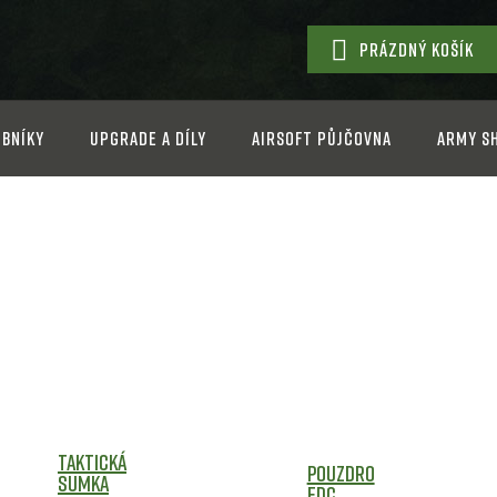
PRÁZDNÝ KOŠÍK
NÁKUPNÍ
KOŠÍK
bníky
Upgrade a díly
Airsoft půjčovna
Army s
Taktická
Pouzdro
Sumka
EDC