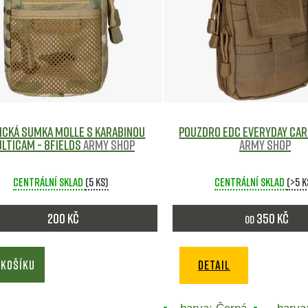
ická Sumka MOLLE s karabinou
Pouzdro EDC Everyday Car
lticam - 8FIELDS
Army shop
Army shop
Centrální sklad
(5 ks)
Centrální sklad
(>5 k
200 Kč
350 Kč
od
 KOŠÍKU
DETAIL