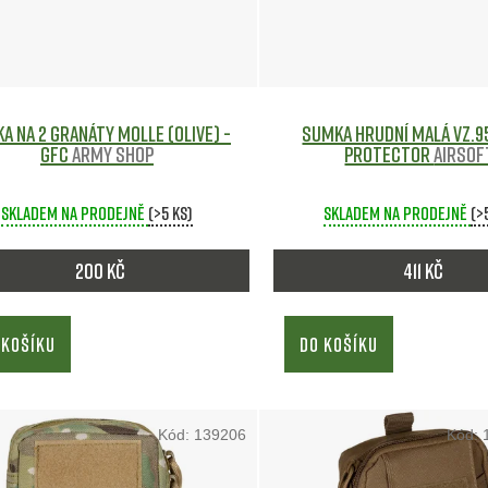
a na 2 granáty MOLLE (Olive) -
Sumka hrudní malá vz.95 FEN
GFC
Army shop
Protector
Airsof
Skladem na prodejně
(>5 ks)
Skladem na prodejně
(>
200 Kč
411 Kč
 KOŠÍKU
DO KOŠÍKU
Kód:
139206
Kód: