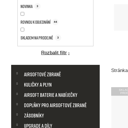
a
Novinka
3
n
Rovnou k objednání
n
44
í
Skladem na prodejně
3
p
Rozbalit filtr
a
K
Přeskočit
Stránk
a
Airsoftové zbraně
kategorie
n
t
Kuličky a plyn
e
V
e
SKLA
g
PRO
Airsoft baterie a nabíječky
o
ý
l
r
Doplňky pro airsoftové zbraně
i
p
Zásobníky
e
Upgrade a díly