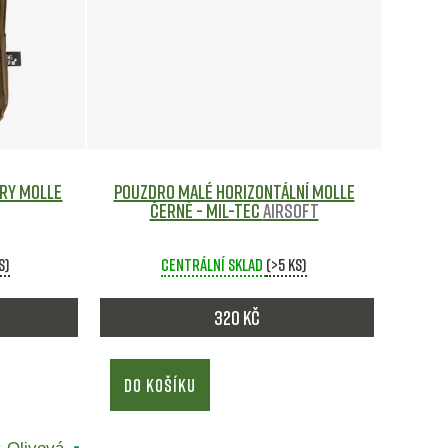
ry MOLLE
Pouzdro malé horizontální MOLLE
ČERNÉ - MIL-TEC
Airsoft
s)
Centrální sklad
(>5 ks)
320 Kč
DO KOŠÍKU