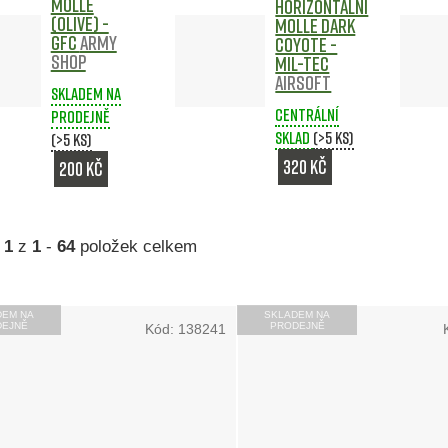
MOLLE
horizontální
(Olive) -
MOLLE DARK
GFC
Army
COYOTE -
shop
MIL-TEC
Airsoft
Skladem na
Centrální
prodejně
sklad
(>5 ks)
(>5 ks)
320 Kč
200 Kč
a
1
z
1
-
64
položek celkem
DEM NA
SKLADEM NA
DEJNĚ
PRODEJNĚ
Kód:
138241