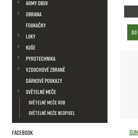
Army obuv
Obrana
Foukačky
DO
Luky
Kuše
Pyrotechnika
Vzduchové zbraně
Dárkové poukazy
Světelné meče
Světelné meče RGB
Světelné meče Neopixel
Sum
Facebook