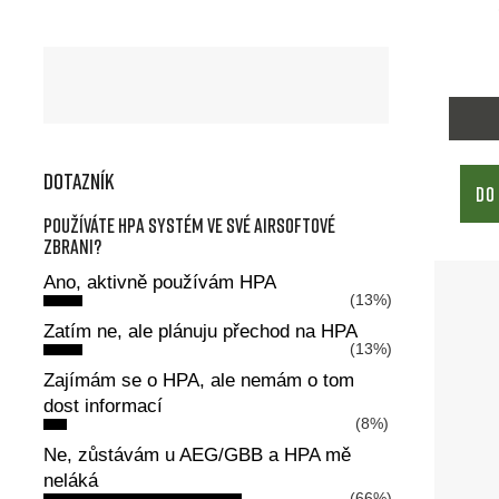
Dotazník
DO
Používáte HPA systém ve své airsoftové
zbrani?
Ano, aktivně používám HPA
(13%)
Zatím ne, ale plánuju přechod na HPA
(13%)
Zajímám se o HPA, ale nemám o tom
dost informací
(8%)
Ne, zůstávám u AEG/GBB a HPA mě
neláká
(66%)