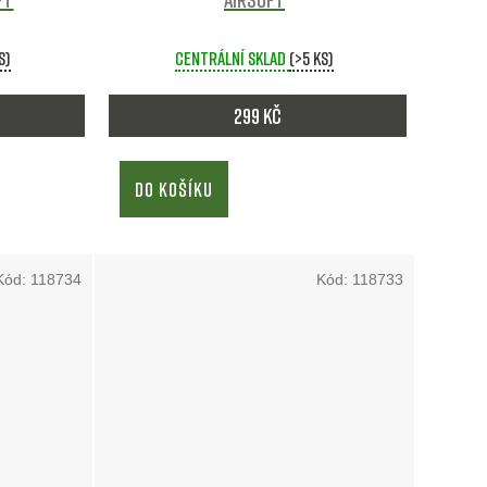
s)
Centrální sklad
(>5 ks)
299 Kč
DO KOŠÍKU
Kód:
118734
Kód:
118733