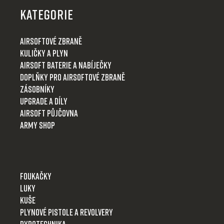
p
KATEGORIE
a
t
Airsoftové zbraně
í
Kuličky a plyn
Airsoft baterie a nabíječky
Doplňky pro airsoftové zbraně
Zásobníky
Upgrade a díly
Airsoft půjčovna
Army shop
Foukačky
Luky
Kuše
Plynové pistole a revolvery
Pyrotechnika