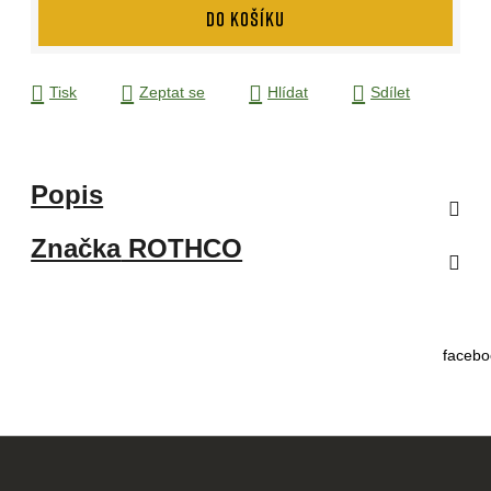
DO KOŠÍKU
Tisk
Zeptat se
Hlídat
Sdílet
Popis
Značka
ROTHCO
facebo
Z
á