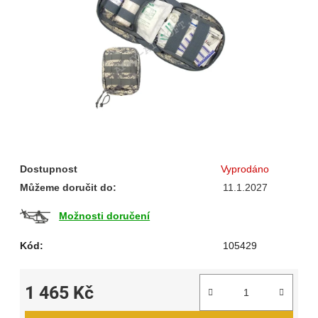
hvězdiček.
Dostupnost
Vyprodáno
Můžeme doručit do:
11.1.2027
Možnosti doručení
Kód:
105429
1 465 Kč
Měrná cena: