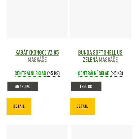
Kabát (Kongo) Vz.95
Bunda Softshell US
Maskáče
zelená
Maskáče
Centrální sklad
(>5 ks)
Centrální sklad
(>5 ks)
490 Kč
1 950 Kč
od
DETAIL
DETAIL