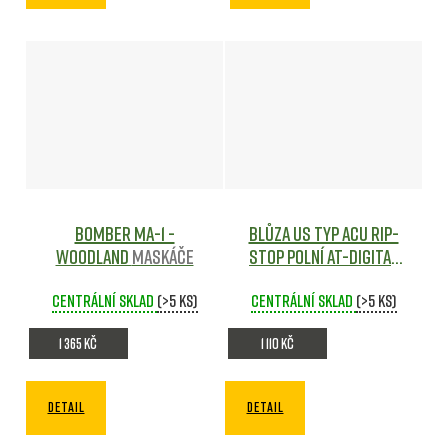
Bomber MA-1 -
Blůza US typ ACU rip-
Woodland
Maskáče
stop polní AT-Digital
Maskáče
Centrální sklad
(>5 ks)
Centrální sklad
(>5 ks)
1 365 Kč
1 110 Kč
DETAIL
DETAIL