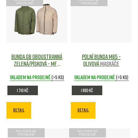
PRODEJNĚ
PRODEJNĚ
Bunda GB oboustranná
Polní bunda M65 -
ZELENÁ/PÍSKOVÁ - MFH
olivová
Maskáče
Maskáče
Skladem na prodejně
(>5 ks)
Skladem na prodejně
(>5 ks)
1 710 Kč
1 990 Kč
DETAIL
DETAIL
SKLADEM NA
SKLADEM NA
PRODEJNĚ
PRODEJNĚ