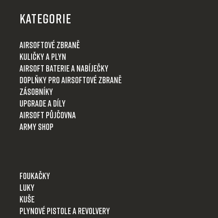
á
p
KATEGORIE
a
t
Airsoftové zbraně
í
Kuličky a plyn
Airsoft baterie a nabíječky
Doplňky pro airsoftové zbraně
Zásobníky
Upgrade a díly
Airsoft půjčovna
Army shop
Foukačky
Luky
Kuše
Plynové pistole a revolvery