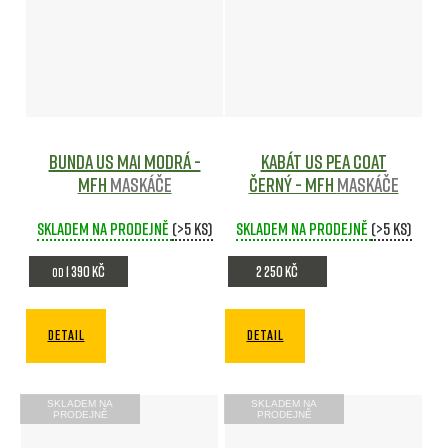
Bunda US MA1 MODRÁ -
Kabát US Pea Coat
MFH
Maskáče
ČERNÝ - MFH
Maskáče
Skladem na prodejně
(>5 ks)
Skladem na prodejně
(>5 ks)
1 390 Kč
2 250 Kč
od
DETAIL
DETAIL
SKLADEM NA
SKLADEM NA
PRODEJNĚ
PRODEJNĚ