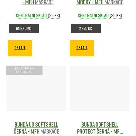
- MFH
Maskáče
MODRÝ - MFH
Maskáče
Centrální sklad
(>5 ks)
Centrální sklad
(>5 ks)
880 Kč
2 250 Kč
od
DETAIL
DETAIL
SKLADEM NA
PRODEJNĚ
Bunda US softshell
Bunda softshell
Černá - MFH
Maskáče
PROTECT Černá - MFH