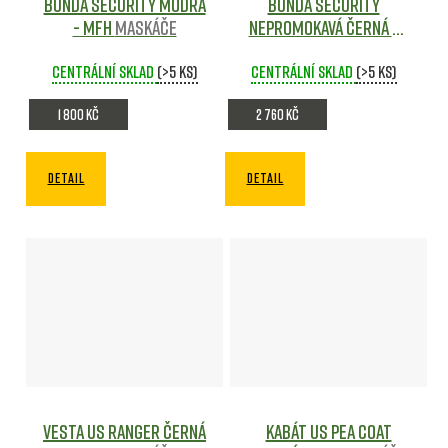
Bunda SECURITY MODRÁ
Bunda SECURITY
- MFH
Maskáče
nepromokavá ČERNÁ -
MFH
Maskáče
Centrální sklad
(>5 ks)
Centrální sklad
(>5 ks)
1 800 Kč
2 760 Kč
DETAIL
DETAIL
Vesta US Ranger ČERNÁ
Kabát US Pea Coat