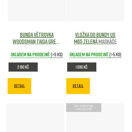
Bunda větrovka
Vložka do bundy US
WOODSMAN Taiga Green
M65 ZELENÁ
Maskáče
- Helikon
Maskáče
Skladem na prodejně
(>5 ks)
Skladem na prodejně
(>5 ks)
2 190 Kč
1 090 Kč
DETAIL
DETAIL
SKLADEM NA
PRODEJNĚ