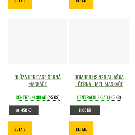
DETAIL
DETAIL
Blůza HERITAGE ČERNÁ
Bomber US N2B ALJAŠKA
Maskáče
- černá - MFH
Maskáče
Centrální sklad
(>5 ks)
Centrální sklad
(>5 ks)
1 450 Kč
2 100 Kč
od
DETAIL
DETAIL