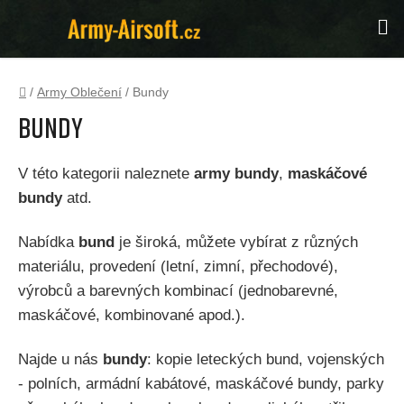
Přejít
Hl
na
obsah
Domů
/
Army Oblečení
/
Bundy
Bundy
V této kategorii naleznete
army bundy
,
maskáčové
bundy
atd.
Nabídka
bund
je široká, můžete vybírat z různých
materiálu, provedení (letní, zimní, přechodové),
výrobců a barevných kombinací (jednobarevné,
maskáčové, kombinované apod.).
Najde u nás
bundy
: kopie leteckých bund, vojenských
- polních, armádní kabátové, maskáčové bundy, parky