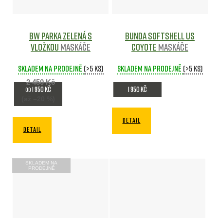
BW parka zelená s
Bunda Softshell US
vložkou
Maskáče
coyote
Maskáče
Skladem na prodejně
(>5 ks)
Skladem na prodejně
(>5 ks)
2 450 Kč
1 950 Kč
1 950 Kč
od
(až –20 %)
DETAIL
DETAIL
SKLADEM NA
PRODEJNĚ