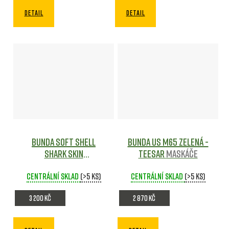
DETAIL
DETAIL
Bunda Soft Shell
Bunda US M65 zelená -
Shark Skin
TEESAR
Maskáče
Windblocker - Jungle
Centrální sklad
Green
Maskáče
(>5 ks)
Centrální sklad
(>5 ks)
3 200 Kč
2 870 Kč