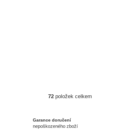
72
položek celkem
O
v
l
á
Garance doručení
d
nepoškozeného zboží
a