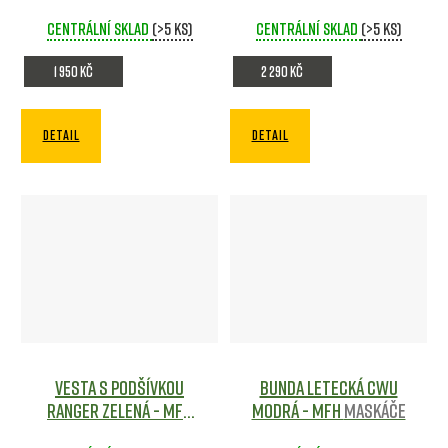
Maskáče
Centrální sklad
(>5 ks)
Centrální sklad
(>5 ks)
1 950 Kč
2 290 Kč
DETAIL
DETAIL
Vesta s podšívkou
Bunda letecká CWU
Ranger Zelená - MFH
Modrá - MFH
Maskáče
Maskáče