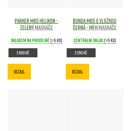
Parker M65 Helikon -
Bunda M65 s vložkou
ZELENÝ
Maskáče
ČERNÁ - MFH
Maskáče
Skladem na prodejně
(>5 ks)
Centrální sklad
(>5 ks)
2 600 Kč
2 290 Kč
DETAIL
DETAIL