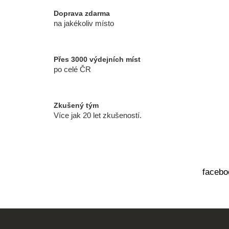
c
í
Doprava zdarma
p
na jakékoliv místo
r
v
k
Přes 3000 výdejních míst
y
po celé ČR
v
ý
p
Zkušený tým
i
Více jak 20 let zkušeností.
s
u
facebo
Z