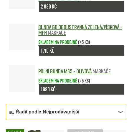
2 990 Kč
Bunda GB oboustranná ZELENÁ/PÍSKOVÁ -
MFH
Maskáče
Skladem na prodejně
(>5 ks)
1 710 Kč
Polní bunda M65 - olivová
Maskáče
Skladem na prodejně
(>5 ks)
1 990 Kč
Ř
Řadit podle:
Nejprodávanější
a
z
V