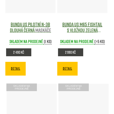
Bunda US pilotní N-3B
Bunda US M65 FISHTAIL
dlouhá ČERNÁ
Maskáče
s vložkou ZELENÁ
Maskáče
Skladem na prodejně
(1 ks)
Skladem na prodejně
(>5 ks)
2 490 Kč
2 990 Kč
DETAIL
DETAIL
SKLADEM NA
SKLADEM NA
PRODEJNĚ
PRODEJNĚ