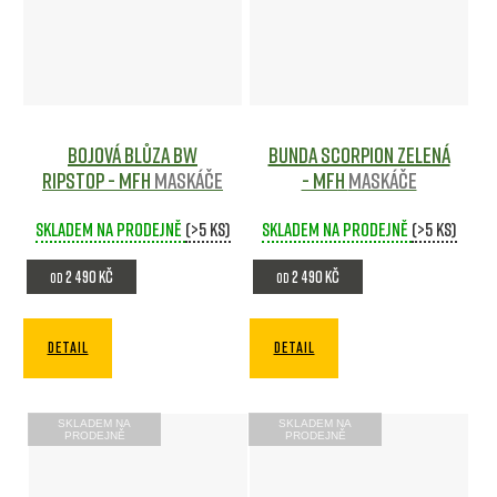
Bojová blůza BW
Bunda Scorpion Zelená
ripstop - MFH
Maskáče
- MFH
Maskáče
Skladem na prodejně
(>5 ks)
Skladem na prodejně
(>5 ks)
2 490 Kč
2 490 Kč
od
od
DETAIL
DETAIL
SKLADEM NA
SKLADEM NA
PRODEJNĚ
PRODEJNĚ