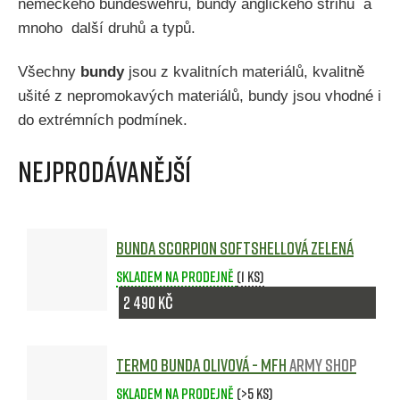
německého bundeswehru, bundy anglického střihu a
mnoho další druhů a typů.
Všechny
bundy
jsou z kvalitních materiálů, kvalitně
ušité z nepromokavých materiálů, bundy jsou vhodné i
do extrémních podmínek.
Nejprodávanější
Bunda SCORPION softshellová ZELENÁ
Skladem na prodejně
(1 ks)
2 490 Kč
Termo bunda olivová - MFH
army shop
Skladem na prodejně
(>5 ks)