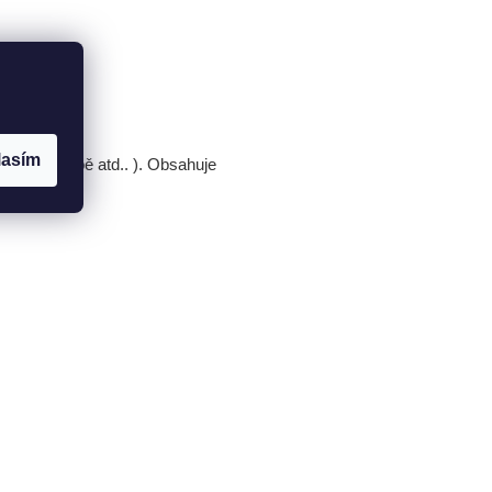
lasím
entace v mapě atd.. ). Obsahuje