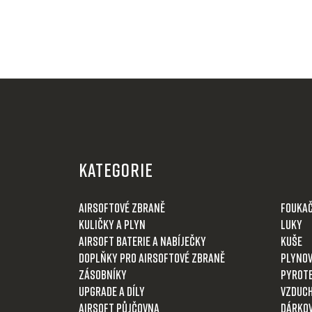
Z
á
KATEGORIE
p
a
Airsoftové zbraně
Fouka
t
Kuličky a plyn
Luky
í
Airsoft baterie a nabíječky
Kuše
Doplňky pro airsoftové zbraně
Plynov
Zásobníky
Pyrot
Upgrade a díly
Vzduch
Airsoft půjčovna
Dárkov