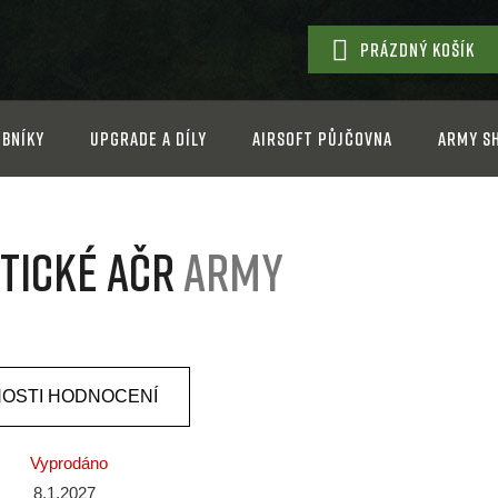
PRÁZDNÝ KOŠÍK
NÁKUPNÍ
KOŠÍK
bníky
Upgrade a díly
Airsoft půjčovna
Army s
ktické AČR
Army
OSTI HODNOCENÍ
Vyprodáno
8.1.2027