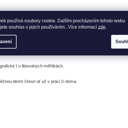
web používá soubory cookie. Dalším procházením tohoto webu
jete souhlas s jejich používáním.. Více informací
zde
.
 nepostradatelná součást každého, kdo pracuje s mapou
avení
Souh
ré, určené pro zakreslování do mapy ( zakreslení bojových plánů, ori
né obkreslovací tvary ( kolečka, šipky... ).
grafické ) o libovolných měřítkách.
běžnou denní činost ať už v práci či doma.