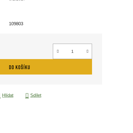
109803
DO KOŠÍKU
Hlídat
Sdílet