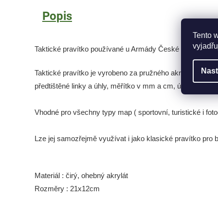
Popis
Tento 
vyjadřu
Taktické pravítko používané u Armády České Republiky -
Nast
Taktické pravítko je vyrobeno za pružného akrylátu, je či
předtištěné linky a úhly, měřítko v mm a cm, úhloměr a růz
Vhodné pro všechny typy map ( sportovní, turistické i foto
Lze jej samozřejmě využívat i jako klasické pravítko pro 
Materiál : čirý, ohebný akrylát
Rozměry : 21x12cm