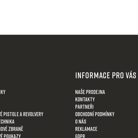
Informace pro Vás
čky
Naše prodejna
Kontakty
Partneři
é pistole a revolvery
Obchodní podmínky
echnika
O nás
ové zbraně
Reklamace
é poukazy
GDPR