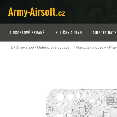
Přejít
na
obsah
Airsoftové zbraně
Kuličky a plyn
Airsoft bate
Domů
/
Army shop
/
Outdoorové vybavení
/
Kompasy a buzoly
/
Prav