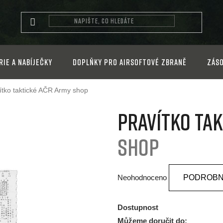
rie a nabíječky
Doplňky pro airsoftové zbraně
Záso
ítko taktické AČR
Army shop
Pravítko ta
shop
Průměrné
Neohodnoceno
PODROBN
hodnocení
produktu
Dostupnost
je
Můžeme doručit do: