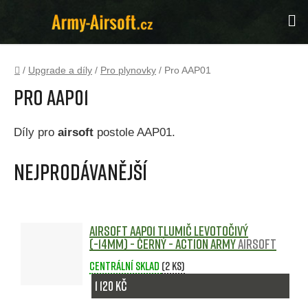
Přejít
Hl
na
obsah
Domů
/
Upgrade a díly
/
Pro plynovky
/
Pro AAP01
Pro AAP01
Díly pro
airsoft
postole AAP01.
Nejprodávanější
Airsoft AAP01 tlumič levotočivý
(-14mm) - černý - Action Army
Airsoft
Centrální sklad
(2 ks)
1 120 Kč