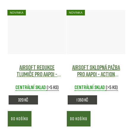
NOVINKA
NOVINKA
Airsoft redukce
Airsoft sklopná pažba
tlumiče pro AAP01 -
pro AAP01 - Action
Action Army
Airsoft
Army
Airsoft
Centrální sklad
(>5 ks)
Centrální sklad
(>5 ks)
320 Kč
1 350 Kč
DO KOŠÍKU
DO KOŠÍKU