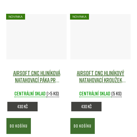
NOVINKA
NOVINKA
Airsoft CNC hliníková
Airsoft CNC hliníkový
natahovací páka pro
natahovací kroužek
AAP01 - ČERVENÁ -
pro AAP01 - ČERNÝ -
Action Army
Centrální sklad
Airsoft
(>5 ks)
Action Army
Centrální sklad
Airsoft
(5 ks)
430 Kč
430 Kč
DO KOŠÍKU
DO KOŠÍKU