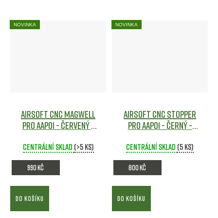
NOVINKA
NOVINKA
Airsoft CNC Magwell
Airsoft CNC STOPPER
pro AAP01 - ČERVENÝ -
pro AAP01 - ČERNÝ -
Action Army
Airsoft
Action Army
Airsoft
Centrální sklad
(>5 ks)
Centrální sklad
(5 ks)
990 Kč
800 Kč
DO KOŠÍKU
DO KOŠÍKU