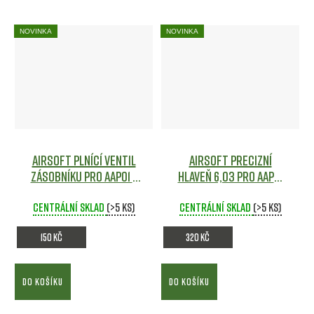
NOVINKA
NOVINKA
Airsoft plnící ventil
Airsoft precizní
zásobníku pro AAP01 -
hlaveň 6,03 pro AAP01
Action Army
Airsoft
(129mm) - Action Army
Centrální sklad
(>5 ks)
Centrální sklad
Airsoft
(>5 ks)
150 Kč
320 Kč
DO KOŠÍKU
DO KOŠÍKU