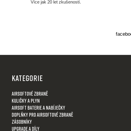
i
Více jak 20 let zkušeností.
s
u
facebo
Z
á
p
KATEGORIE
a
t
Airsoftové zbraně
í
Kuličky a plyn
Airsoft baterie a nabíječky
Doplňky pro airsoftové zbraně
Zásobníky
Upgrade a díly