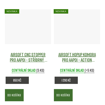
NOVINKA
NOVINKA
Airsoft CNC STOPPER
Airsoft HopUp komora
pro AAP01 - STŘÍBRNÝ -
pro AAP01 - Action
Action Army
Airsoft
Army
Airsoft
Centrální sklad
(5 ks)
Centrální sklad
(>5 ks)
850 Kč
1 290 Kč
DO KOŠÍKU
DO KOŠÍKU