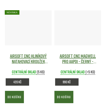
NOVINKA
Airsoft CNC hliníkový
Airsoft CNC Magwell
natahovací kroužek
pro AAP01 - ČERNÝ -
pro AAP01 - ČERVENÝ -
Action Army
Airsoft
Action Army
Centrální sklad
Airsoft
(5 ks)
Centrální sklad
(>5 ks)
420 Kč
990 Kč
DO KOŠÍKU
DO KOŠÍKU