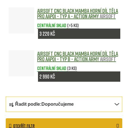
Airsoft CNC Black Mamba horní díl těla
pro AAP01 - Typ A - Action Army
Airsoft
Centrální sklad
(>5 ks)
3 220 Kč
Airsoft CNC Black Mamba horní díl těla
pro AAP01 - Typ B - Action Army
Airsoft
Centrální sklad
(3 ks)
2 990 Kč
Ř
Řadit podle:
Doporučujeme
a
z
OTEVŘÍT FILTR