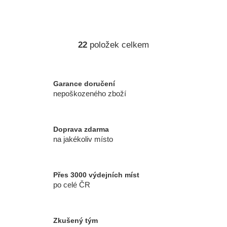
22
položek celkem
O
v
l
á
Garance doručení
d
nepoškozeného zboží
a
c
í
Doprava zdarma
p
na jakékoliv místo
r
v
k
Přes 3000 výdejních míst
y
po celé ČR
v
ý
p
Zkušený tým