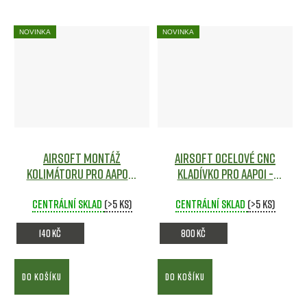
NOVINKA
NOVINKA
Airsoft montáž
Airsoft ocelové CNC
kolimátoru pro AAP01 -
kladívko pro AAP01 -
Action Army
Airsoft
Action Army
Airsoft
Centrální sklad
(>5 ks)
Centrální sklad
(>5 ks)
140 Kč
800 Kč
DO KOŠÍKU
DO KOŠÍKU