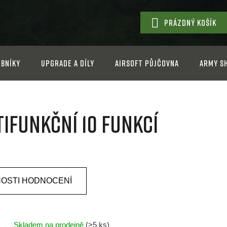
PRÁZDNÝ KOŠÍK
NÁKUPNÍ
KOŠÍK
bníky
Upgrade a díly
Airsoft půjčovna
Army s
ifunkční 10 funkcí
OSTI HODNOCENÍ
Skladem na prodejně
(>5 ks)