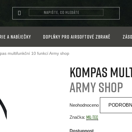
rie a nabíječky
Doplňky pro airsoftové zbraně
Záso
as multifunkční 10 funkcí
Army shop
Kompas mult
Army shop
Průměrné
Neohodnoceno
PODROBN
hodnocení
produktu
MIL-TEC
Značka:
je
Dostupnost