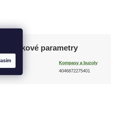
Doplňkové parametry
lasím
Kategorie
Kompasy a buzoly
EAN
4046872275401