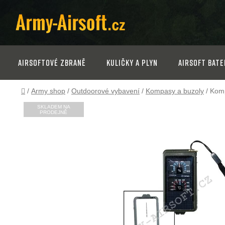
Přejít
na
obsah
Airsoftové zbraně
Kuličky a plyn
Airsoft bate
Domů
/
Army shop
/
Outdoorové vybavení
/
Kompasy a buzoly
/
Komp
SKLADEM NA
PRODEJNĚ