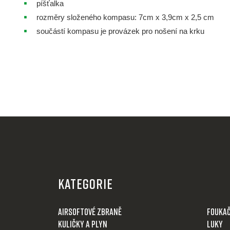
píšťalka
rozměry složeného kompasu: 7cm x 3,9cm x 2,5 cm
součástí kompasu je provázek pro nošení na krku
Z
á
KATEGORIE
p
a
Airsoftové zbraně
Fouka
t
Kuličky a plyn
Luky