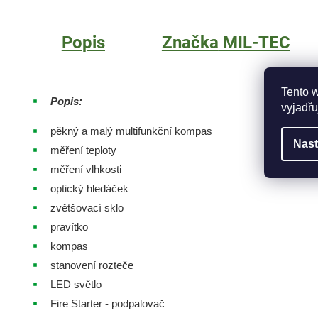
Popis
Značka
MIL-TEC
Tento 
Popis:
vyjadřu
pěkný a malý multifunkční kompas
Nast
měření teploty
měření vlhkosti
optický hledáček
zvětšovací sklo
pravítko
kompas
stanovení rozteče
LED světlo
Fire Starter - podpalovač