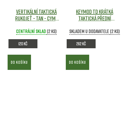
Vertikální taktická
KEYMOD TD Krátká
rukojeť - TAN - Cyma
Taktická Přední
Airsoft
Rukojeť - Černá
Centrální sklad
(2 ks)
Skladem u dodavatele
(2 ks)
120 Kč
262 Kč
DO KOŠÍKU
DO KOŠÍKU