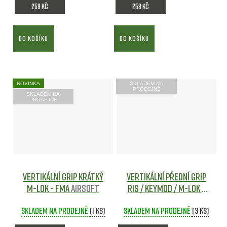
259 Kč
259 Kč
DO KOŠÍKU
DO KOŠÍKU
NOVINKA
SKLADEM NA
PRODEJNĚ
SKLADEM NA
PRODEJNĚ
Vertikální grip krátký
Vertikální přední grip
M-LOK - FMA
Airsoft
RIS / KeyMod / M-LOK –
Olive JJ
Skladem na prodejně
(1 ks)
Skladem na prodejně
(3 ks)