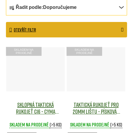
Ř
Řadit podle:
Doporučujeme
a
z
OTEVŘÍT FILTR
e
n
V
SKLADEM NA
SKLADEM NA
í
PRODEJNĚ
PRODEJNĚ
ý
p
p
r
i
o
s
d
p
Sklopná taktická
Taktická rukojeť pro
u
r
rukojeť C16 - CYMA
20mm lištu - Písková -
k
Airsoft
Wosport
Airsoft
o
Skladem na prodejně
(>5 ks)
Skladem na prodejně
(>5 ks)
t
d