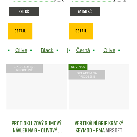
290 Kč
150 Kč
od
DETAIL
DETAIL
Olive
Black
DE
Černá
Olive
TA
SKLADEM NA
NOVINKA
PRODEJNĚ
SKLADEM NA
PRODEJNĚ
Protiskluzový gumový
Vertikální grip krátký
návlek na G - Olivový -
keymod - FMA
Airsoft
Big Dragon
Airsoft