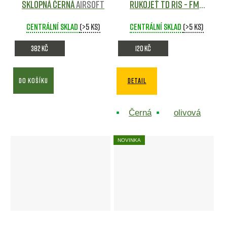
sklopná černá
Airsoft
rukojeť TD RIS - FMA
Airsoft
Centrální sklad
(>5 ks)
Centrální sklad
(>5 ks)
382 Kč
120 Kč
DO KOŠÍKU
DETAIL
Černá
olivová
NOVINKA