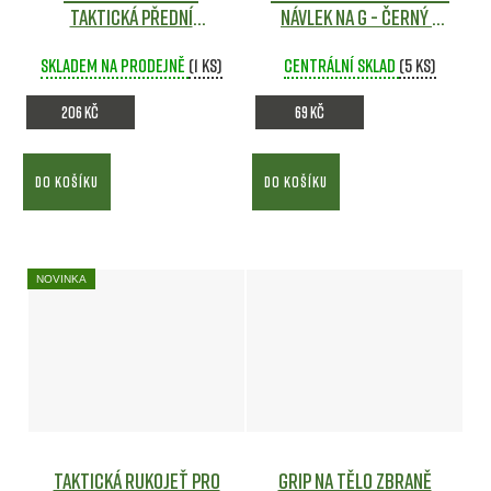
Taktická Přední
návlek na G - Černý -
Rukojeť - Dark Earth
Big Dragon
Airsoft
Skladem na prodejně
(1 ks)
Centrální sklad
(5 ks)
206 Kč
69 Kč
DO KOŠÍKU
DO KOŠÍKU
NOVINKA
Taktická rukojeť pro
Grip na tělo zbraně