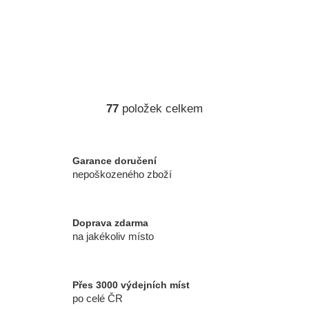
77
položek celkem
O
v
l
á
Garance doručení
d
nepoškozeného zboží
a
c
í
Doprava zdarma
p
na jakékoliv místo
r
v
k
Přes 3000 výdejních míst
y
po celé ČR