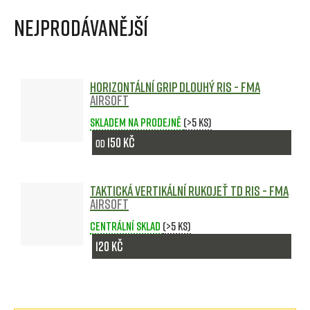
Nejprodávanější
Horizontální grip dlouhý RIS - FMA
Airsoft
Skladem na prodejně
(>5 ks)
150 Kč
od
Taktická vertikální rukojeť TD RIS - FMA
Airsoft
Centrální sklad
(>5 ks)
120 Kč