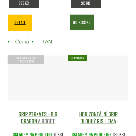
335 Kč
315 Kč
DETAIL
DO KOŠÍKU
Černá
TAN
SKLADEM NA
NOVINKA
PRODEJNĚ
Grip PTK+VTS - Big
Horizontální grip
Dragon
Airsoft
dlouhý RIS - FMA
Airsoft
Skladem na prodejně
(1 ks)
Skladem na prodejně
(>5 ks)