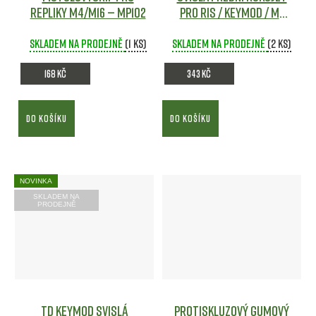
repliky M4/M16 — MP102
pro RIS / KeyMod / M-
LOK - světle hnědá
Skladem na prodejně
(1 ks)
Skladem na prodejně
(2 ks)
168 Kč
343 Kč
DO KOŠÍKU
DO KOŠÍKU
NOVINKA
SKLADEM NA
PRODEJNĚ
TD Keymod Svislá
Protiskluzový gumový