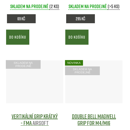
Skladem na prodejně
(2 ks)
Skladem na prodejně
(>5 ks)
69 Kč
295 Kč
DO KOŠÍKU
DO KOŠÍKU
SKLADEM NA
NOVINKA
PRODEJNĚ
SKLADEM NA
PRODEJNĚ
Vertikální grip krátký
Double Bell Magwell
- FMA
Airsoft
Grip for M4/M16