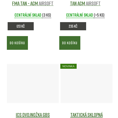
FMA TAN - ACM
Airsoft
TAN ACM
Airsoft
Centrální sklad
(3 ks)
Centrální sklad
(>5 ks)
120 Kč
235 Kč
DO KOŠÍKU
DO KOŠÍKU
NOVINKA
ICS dvojnožka GBS
Taktická sklopná