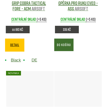
Grip Cobra Tactical
Opěrka pro ruku EVO3 -
Fore - ACM
Airsoft
ASG
Airsoft
Centrální sklad
(>5 ks)
Centrální sklad
(>5 ks)
180 Kč
335 Kč
od
DETAIL
DO KOŠÍKU
Black
DE
NOVINKA