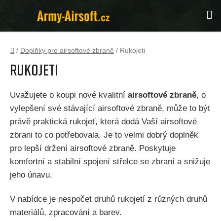
Přejít
Hl
na
obsah
Domů
/
Doplňky pro airsoftové zbraně
/
Rukojeti
Rukojeti
Uvažujete o koupi nové kvalitní
airsoftové zbraně
, o
vylepšení své stávající airsoftové zbraně, může to být
právě praktická rukojeť, která dodá Vaší airsoftové
zbrani to co potřebovala. Je to velmi dobrý doplněk
pro lepší držení airsoftové zbraně. Poskytuje
komfortní a stabilní spojení střelce se zbraní a snižuje
jeho únavu.
V nabídce je nespočet druhů rukojetí z různých druhů
materiálů, zpracování a barev.