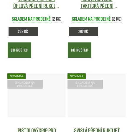
úhlová přední rukojeť
Taktická Přední
pro M-LOK/Keymod
Rukojeť - Dark Earth
Skladem na prodejně
lištu (nylon) Šedá
(2 ks)
Skladem na prodejně
(2 ks)
268 Kč
262 Kč
DO KOŠÍKU
DO KOŠÍKU
NOVINKA
NOVINKA
SKLADEM NA
SKLADEM NA
PRODEJNĚ
PRODEJNĚ
Pistolovýgrip pro
Svislá přední rukojeť