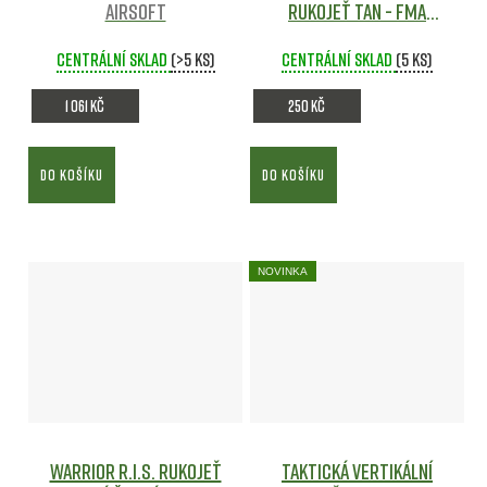
Airsoft
rukojeť TAN - FMA
Airsoft
Centrální sklad
(>5 ks)
Centrální sklad
(5 ks)
1 061 Kč
250 Kč
DO KOŠÍKU
DO KOŠÍKU
NOVINKA
Warrior R.I.S. rukojeť
Taktická vertikální