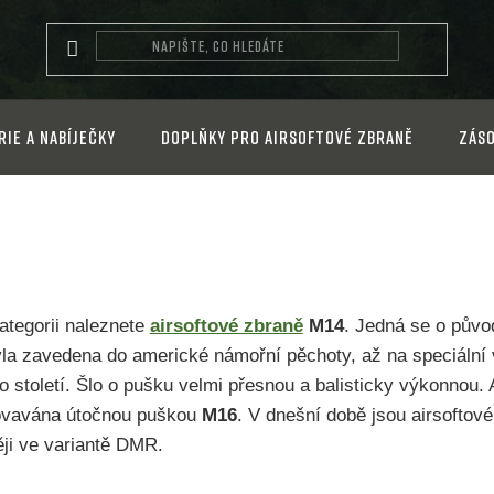
rie a nabíječky
Doplňky pro airsoftové zbraně
Záso
kategorii naleznete
airsoftové zbraně
M14
. Jedná se o půvo
yla zavedena do americké námořní pěchoty, až na speciální v
o století. Šlo o pušku velmi přesnou a balisticky výkonnou. 
ovavána útočnou puškou
M16
. V dnešní době jsou airsoftov
ěji ve variantě DMR.