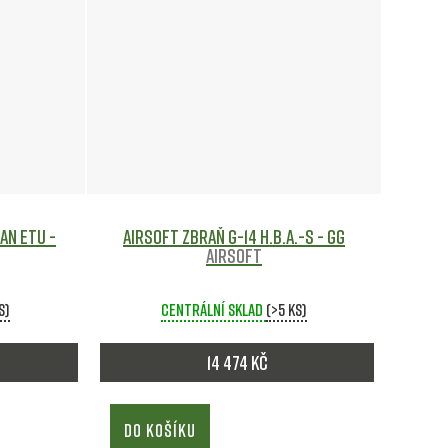
an ETU -
Airsoft zbraň G-14 H.B.A.-S - GG
Airsoft
s)
Centrální sklad
(>5 ks)
14 474 Kč
DO KOŠÍKU