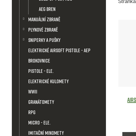
Stránk
AEG BREN
V
Manuální zbraně
Plynové zbraně
ý
Sniperky a pušky
p
Elektrické airsoft pistole - AEP
Brokovnice
i
Pistole - ele.
s
Elektrické kulomety
p
WWII
Air
Granátomety
r
RPG
o
Micro - ele.
Imitační minomety