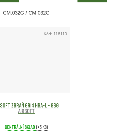
CM.032G / CM 032G
Kód:
118110
rsoft zbraň GR14 HBA-L - G&G
Airsoft
Centrální sklad
(>5 ks)