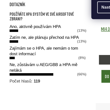
Dotazník
Nast
Používáte HPA systém ve své airsoftové
zbrani?
Ano, aktivně používám HPA
M14 (
(13%)
Zatím ne, ale plánuju přechod na HPA
(13%)
Zajímám se o HPA, ale nemám o tom
dost informací
(8%)
Ne, zůstávám u AEG/GBB a HPA mě
neláká
(66%)
DO
Počet hlasů:
119