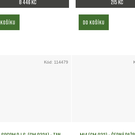
8 446 Kč
215 Kč
 KOŠÍKU
DO KOŠÍKU
Kód:
114479
 Socom R.I.S. (CM.032A) - TAN
M14 (CM.032) - černá pažb