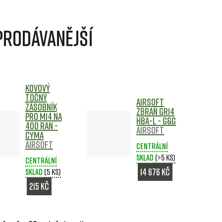
prodávanější
Kovový
točný
Airsoft
zásobník
zbraň GR14
pro M14 na
HBA-L - G&G
400 ran -
Airsoft
CYMA
Airsoft
Centrální
sklad
(>5 ks)
Centrální
14 676 Kč
sklad
(5 ks)
215 Kč