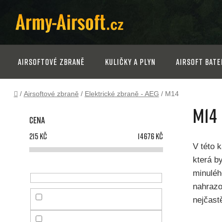
Přejít
na
obsah
Airsoftové zbraně
Kuličky a plyn
Airsoft bate
Domů
/
Airsoftové zbraně
/
Elektrické zbraně - AEG
/
M14
P
M14
Cena
o
215
Kč
14676
Kč
s
V této 
která b
t
minuléh
nahraz
r
nejčast