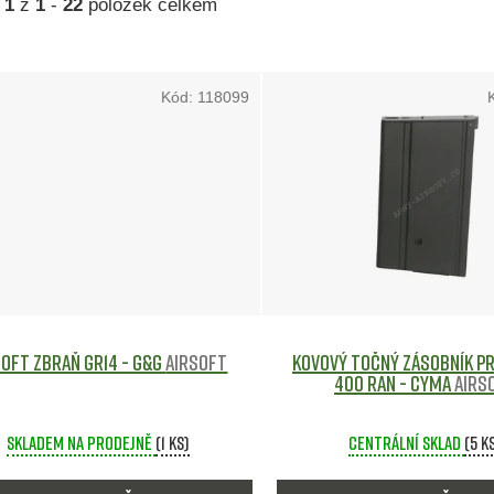
a
1
z
1
-
22
položek celkem
Kód:
118099
soft zbraň GR14 - G&G
Airsoft
Kovový točný zásobník pr
400 ran - CYMA
Airs
Skladem na prodejně
(1 ks)
Centrální sklad
(5 k