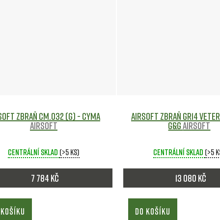
soft zbraň CM.032 (G) - CYMA
Airsoft zbraň GR14 Veter
Airsoft
G&G
Airsoft
Centrální sklad
(>5 ks)
Centrální sklad
(>5 k
7 784 Kč
13 080 Kč
 KOŠÍKU
DO KOŠÍKU