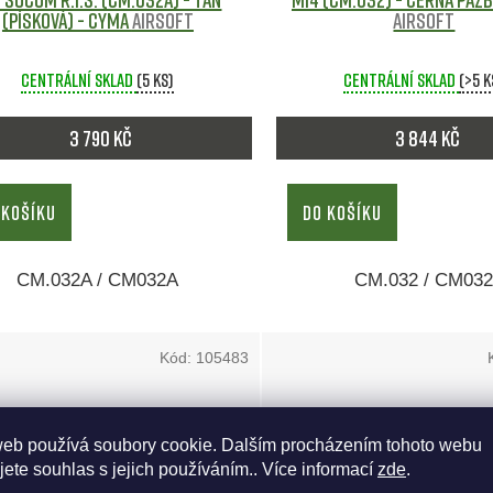
(písková) - CYMA
Airsoft
Airsoft
Centrální sklad
(5 ks)
Centrální sklad
(>5 k
3 790 Kč
3 844 Kč
 KOŠÍKU
DO KOŠÍKU
CM.032A / CM032A
CM.032 / CM03
Kód:
105483
web používá soubory cookie. Dalším procházením tohoto webu
jete souhlas s jejich používáním.. Více informací
zde
.