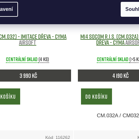
avení
Souh
CM.032) - imitace dřeva - CYMA
M14 Socom R.I.S. (CM.032A)
Airsoft
dřeva - CYMA
Airso
Centrální sklad
(4 ks)
Centrální sklad
(>5 k
3 990 Kč
4 190 Kč
 KOŠÍKU
DO KOŠÍKU
CM.032A / CM03
Kód:
116262