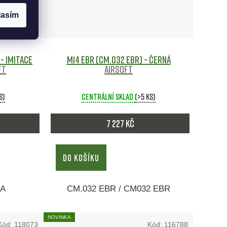
lasím
 - imitace
M14 EBR (CM.032 EBR) - černá
ft
Airsoft
s)
Centrální sklad
(>5 ks)
7 227 Kč
DO KOŠÍKU
2A
CM.032 EBR / CM032 EBR
NOVINKA
Kód:
118073
Kód:
116788