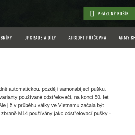
PRÁZDNÝ KOŠÍK
NÁKUPNÍ
KOŠÍK
bníky
Upgrade a díly
Airsoft půjčovna
Army s
dně automatickou, později samonabíjecí pušku,
arianty používané odstřelovači, na konci 50. let
Ale již v průběhu války ve Vietnamu začala být
é zbraně M14 používány jako odstřelovací pušky -