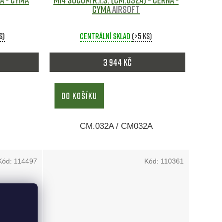
CYMA
Airsoft
s)
Centrální sklad
(>5 ks)
3 944 Kč
DO KOŠÍKU
2
CM.032A / CM032A
Kód:
114497
Kód:
110361