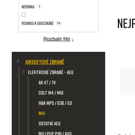
a
Novinka
1
n
Nej
Rovnou k objednání
n
10
í
Rozbalit filtr
p
K
Přeskočit
a
Airsoftové zbraně
kategorie
a
t
Elektrické zbraně - AEG
e
n
g
AK 47 / 74
o
Colt M4 / M16
r
e
i
H&K MP5 / G36 / G3
e
l
M14
Ostatní AEG
Bullpup P90 / AUG