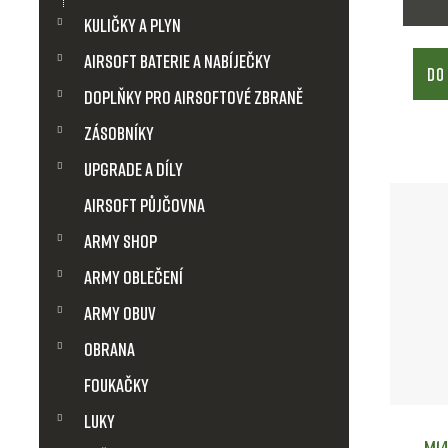
d
Kuličky a plyn
u
Airsoft baterie a nabíječky
DO
k
Doplňky pro airsoftové zbraně
t
Zásobníky
Upgrade a díly
ů
Airsoft půjčovna
Army shop
Army Oblečení
Army obuv
Obrana
Foukačky
Luky
M14