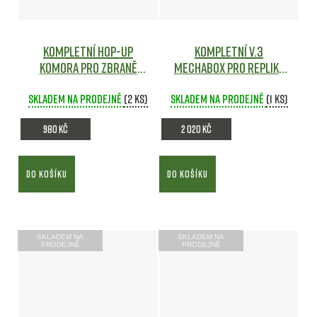
Kompletní Hop-Up
Kompletní V.3
komora pro zbraně
Mechabox pro repliky
M4/M16 - Modify
E&L Essential
Skladem na prodejně
Airsoft
(2 ks)
Skladem na prodejně
(1 ks)
980 Kč
2 020 Kč
DO KOŠÍKU
DO KOŠÍKU
SKLADEM NA
SKLADEM NA
PRODEJNĚ
PRODEJNĚ