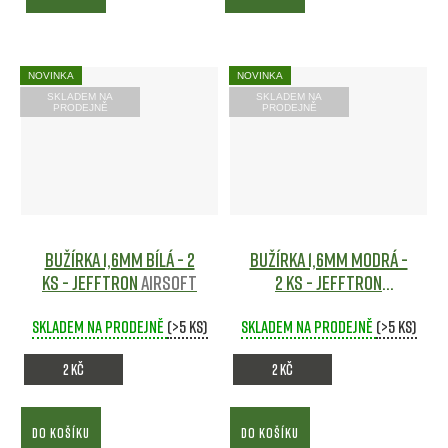
NOVINKA
NOVINKA
SKLADEM NA
SKLADEM NA
PRODEJNĚ
PRODEJNĚ
Bužírka 1,6mm bílá - 2
Bužírka 1,6mm modrá -
ks - JeffTron
Airsoft
2 ks - JeffTron
Airsoft
Skladem na prodejně
(>5 ks)
Skladem na prodejně
(>5 ks)
2 Kč
2 Kč
DO KOŠÍKU
DO KOŠÍKU