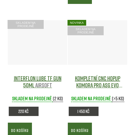
SKLADEM NA
NOVINKA
PRODEJNĚ
SKLADEM NA
PRODEJNĚ
Interflon Lube TF Gun
Kompletní CNC HopUp
50ml
Airsoft
komora pro ASG EVO
Airsoft
Skladem na prodejně
(2 ks)
Skladem na prodejně
(>5 ks)
220 Kč
1 450 Kč
DO KOŠÍKU
DO KOŠÍKU