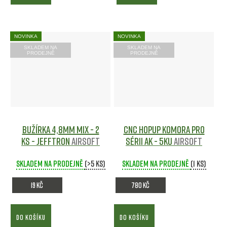
NOVINKA
NOVINKA
SKLADEM NA
SKLADEM NA
PRODEJNĚ
PRODEJNĚ
Bužírka 4,8mm mix - 2
CNC HopUp komora pro
ks - JeffTron
Airsoft
sérii AK - 5KU
Airsoft
Skladem na prodejně
(>5 ks)
Skladem na prodejně
(1 ks)
19 Kč
780 Kč
DO KOŠÍKU
DO KOŠÍKU