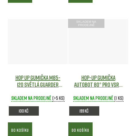
SKLADEM NA
PRODEJNĚ
Hop Up gumička M85-
Hop-Up gumička
120 světlá Guarder
AUTOBOT 80° pro VSR a
Airsoft
GBB zbraně - Maple
Skladem na prodejně
(>5 ks)
Skladem na prodejně
Leaf
Airsoft
(1 ks)
100 Kč
199 Kč
DO KOŠÍKU
DO KOŠÍKU