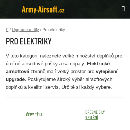
Přejít
Hl
na
obsah
Domů
/
Upgrade a díly
/
Pro elektriky
Pro elektriky
V této kategorii naleznete velké množství doplňků pro
útočné airsoftové pušky a samopaly.
Elektrické
airsoftové
zbraně mají velký prostor pro
vylepšení -
upgrade.
Poskytujeme široký výběr airsoftových
doplňků a kvalitní servis. Určitě si každý vybere.
Drobné díly
Čepy těla
vnitřní