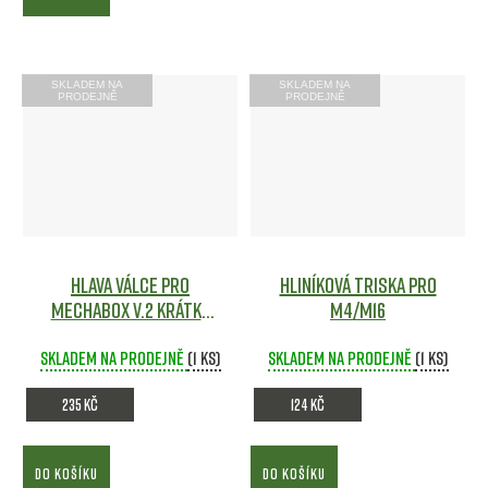
SKLADEM NA
SKLADEM NA
PRODEJNĚ
PRODEJNĚ
Hlava válce pro
Hliníková triska pro
mechabox V.2 krátká
M4/M16
dvojitě utěsněná NBU -
Skladem na prodejně
SHS
Airsoft
(1 ks)
Skladem na prodejně
(1 ks)
235 Kč
124 Kč
DO KOŠÍKU
DO KOŠÍKU