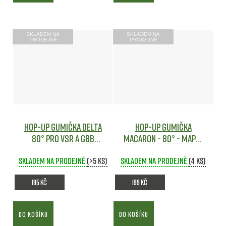
SKLADEM NA
SKLADEM NA
PRODEJNĚ
PRODEJNĚ
Hop-Up gumička DELTA
Hop-Up gumička
80° pro VSR a GBB
MACARON - 80° - Maple
zbraně - Maple Leaf
Leaf
Airsoft
Skladem na prodejně
Airsoft
(>5 ks)
Skladem na prodejně
(4 ks)
195 Kč
199 Kč
DO KOŠÍKU
DO KOŠÍKU