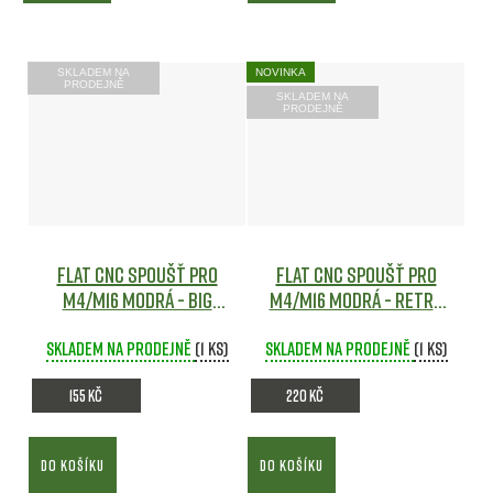
SKLADEM NA
NOVINKA
PRODEJNĚ
SKLADEM NA
PRODEJNĚ
Flat CNC Spoušť pro
Flat CNC Spoušť pro
M4/M16 modrá - Big
M4/M16 modrá - Retro
Dragon
Airsoft
Arms
Airsoft
Skladem na prodejně
(1 ks)
Skladem na prodejně
(1 ks)
155 Kč
220 Kč
DO KOŠÍKU
DO KOŠÍKU