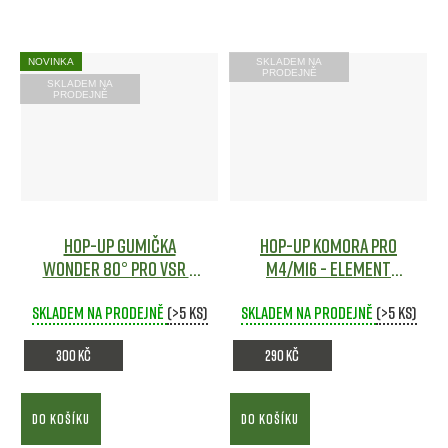
NOVINKA
SKLADEM NA
PRODEJNĚ
SKLADEM NA
PRODEJNĚ
Hop-Up gumička
Hop-up komora pro
Wonder 80° pro VSR a
M4/M16 - Element
GBB zbraně - Maple
Airsoft
Skladem na prodejně
Leaf
Airsoft
(>5 ks)
Skladem na prodejně
(>5 ks)
300 Kč
290 Kč
DO KOŠÍKU
DO KOŠÍKU