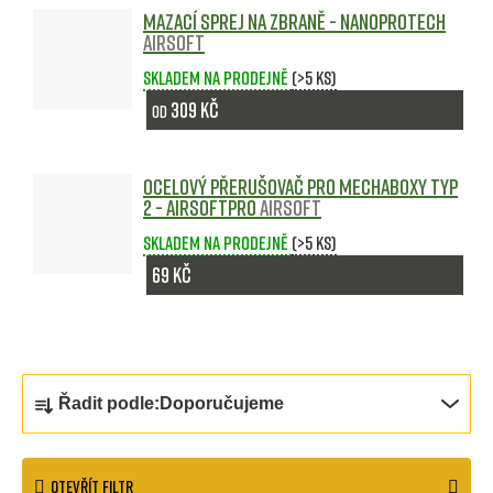
Mazací sprej na zbraně - Nanoprotech
Airsoft
Skladem na prodejně
(>5 ks)
309 Kč
od
Ocelový přerušovač pro mechaboxy typ
2 - AirsoftPro
Airsoft
Skladem na prodejně
(>5 ks)
69 Kč
Ř
Řadit podle:
Doporučujeme
a
z
OTEVŘÍT FILTR