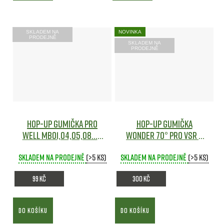
SKLADEM NA
NOVINKA
PRODEJNĚ
SKLADEM NA
PRODEJNĚ
Hop-Up gumička pro
Hop-Up gumička
Well MB01,04,05,08... -
Wonder 70° pro VSR a
samostatná
Airsoft
GBB zbraně - Maple
Skladem na prodejně
(>5 ks)
Skladem na prodejně
Leaf
Airsoft
(>5 ks)
99 Kč
300 Kč
DO KOŠÍKU
DO KOŠÍKU