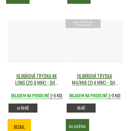
SKLADEM NA
PRODEJNĚ
Hliníková tryska AK
Hliníková tryska
long (20,6 mm) - SHS
M4/M16 (21,4 mm) - SHS
Airsoft
Airsoft
Skladem na prodejně
(>5 ks)
Skladem na prodejně
(>5 ks)
93 Kč
115 Kč
od
DETAIL
DO KOŠÍKU