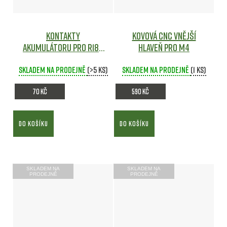
Kontakty
Kovová CNC vnější
akumulátoru pro R18C
hlaveň pro M4
AEP (CM.030) - CYMA
Skladem na prodejně
Airsoft
(>5 ks)
Skladem na prodejně
(1 ks)
70 Kč
590 Kč
DO KOŠÍKU
DO KOŠÍKU
SKLADEM NA
SKLADEM NA
PRODEJNĚ
PRODEJNĚ