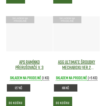
SKLADEM NA
SKLADEM NA
PRODEJNĚ
PRODEJNĚ
APS ramínko
ASG Ultimate šroubky
přerušovače V. 3
mechaboxu ver.2
Airsoft
Skladem na prodejně
(1 ks)
Skladem na prodejně
(>5 ks)
127 Kč
166 Kč
DO KOŠÍKU
DO KOŠÍKU