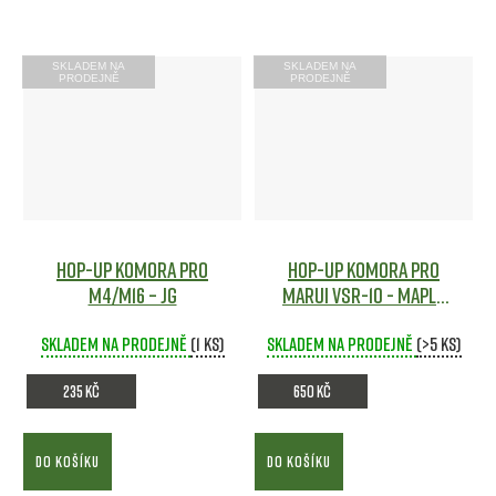
SKLADEM NA
SKLADEM NA
PRODEJNĚ
PRODEJNĚ
Hop-Up komora pro
Hop-up komora pro
M4/M16 – JG
Marui VSR-10 - Maple
Leaf
Airsoft
Skladem na prodejně
(1 ks)
Skladem na prodejně
(>5 ks)
235 Kč
650 Kč
DO KOŠÍKU
DO KOŠÍKU