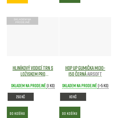
SKLADEM NA
PRODEJNĚ
Hliníkový vodicí trn s
Hop Up gumička M130-
ložiskem pro
150 černá
Airsoft
mechabox verze 2 shs
Skladem na prodejně
(1 ks)
Skladem na prodejně
(>5 ks)
250 Kč
110 Kč
DO KOŠÍKU
DO KOŠÍKU