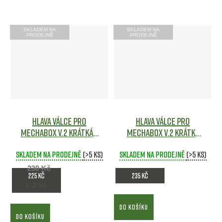
SKLADEM NA
SKLADEM NA
PRODEJNĚ
PRODEJNĚ
Hlava válce pro
Hlava válce pro
mechabox V.2 krátká -
mechabox V.2 krátká
SHS
Airsoft
dvojitě utěsněná - SHS
Skladem na prodejně
(>5 ks)
Skladem na prodejně
Airsoft
(>5 ks)
230 Kč
225 Kč
235 Kč
(–2 %)
DO KOŠÍKU
DO KOŠÍKU