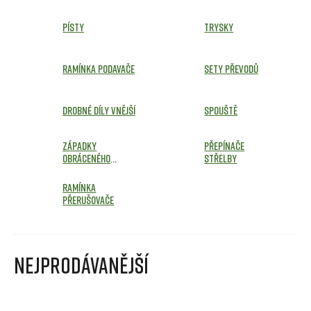
Písty
Trysky
Ramínka podavače
Sety převodů
Drobné díly vnější
Spouště
Západky
Přepínače
obráceného
střelby
chodu
Ramínka
přerušovače
Nejprodávanější