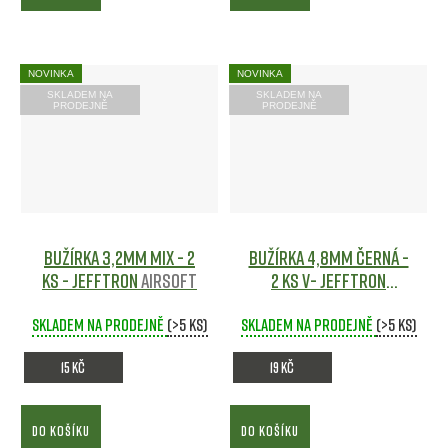
NOVINKA
NOVINKA
SKLADEM NA
SKLADEM NA
PRODEJNĚ
PRODEJNĚ
Bužírka 3,2mm mix - 2
Bužírka 4,8mm černá -
ks - JeffTron
Airsoft
2 ks v- JeffTron
Airsoft
Skladem na prodejně
(>5 ks)
Skladem na prodejně
(>5 ks)
15 Kč
19 Kč
DO KOŠÍKU
DO KOŠÍKU