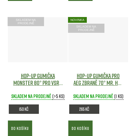
SKLADEM NA
NOVINKA
PRODEJNĚ
SKLADEM NA
PRODEJNĚ
Hop-Up gumička
Hop-up gumička pro
Monster 80° pro VSR a
AEG zbraně 70° Mr. Hop
GBB zbraně - Maple
průhledná - Maple
Skladem na prodejně
Leaf
Airsoft
(>5 ks)
Skladem na prodejně
Leaf
Airsoft
(1 ks)
150 Kč
265 Kč
DO KOŠÍKU
DO KOŠÍKU