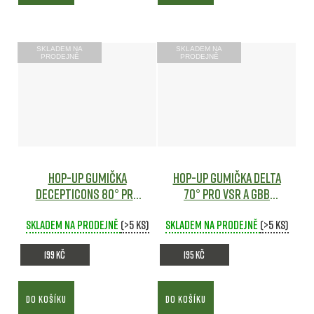
SKLADEM NA
SKLADEM NA
PRODEJNĚ
PRODEJNĚ
Hop-Up gumička
Hop-Up gumička DELTA
DECEPTICONS 80° pro
70° pro VSR a GBB
VSR a GBB zbraně -
zbraně - Maple Leaf
Skladem na prodejně
Maple Leaf
Airsoft
(>5 ks)
Skladem na prodejně
Airsoft
(>5 ks)
199 Kč
195 Kč
DO KOŠÍKU
DO KOŠÍKU