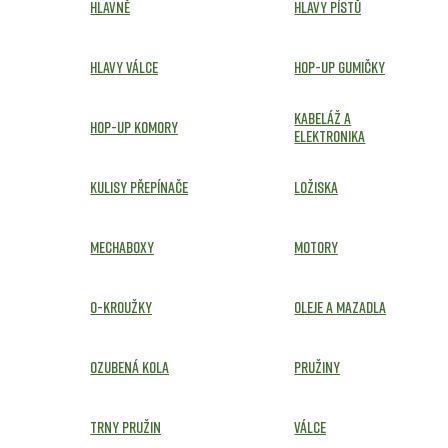
Hlavně
Hlavy pístů
Hlavy válce
Hop-up gumičky
Kabeláž a
Hop-up komory
elektronika
Kulisy přepínače
Ložiska
Mechaboxy
Motory
O-kroužky
Oleje a mazadla
Ozubená kola
Pružiny
Trny pružin
Válce