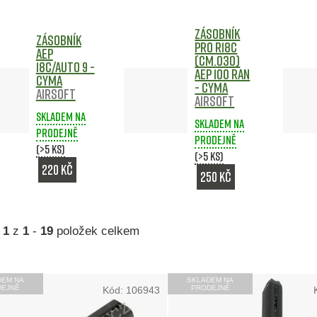
Zásobník
Zásobník
pro R18C
AEP
(CM.030)
18C/Auto 9 -
AEP 100 ran
CYMA
- CYMA
Airsoft
Airsoft
Skladem na
Skladem na
prodejně
prodejně
(>5 ks)
(>5 ks)
220 Kč
250 Kč
a
1
z
1
-
19
položek celkem
DEM NA
SKLADEM NA
DEJNĚ
PRODEJNĚ
Kód:
106943