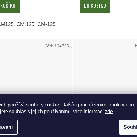
 KOŠÍKU
DO KOŠÍKU
CM125, CM.125, CM-125
Kód:
104735
web používá soubory cookie. Dalším procházením tohoto webu
jete souhlas s jejich používáním.. Více informací
zde
.
obník AEP 18C/Auto 9
Airsoft
Zásobník P2340 - ele. - UH
avení
Souh