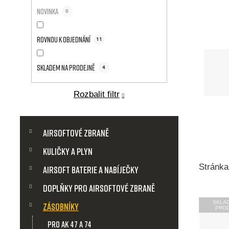
a
Novinka
0
n
Rovnou k objednání
n
11
í
Skladem na prodejně
4
p
Rozbalit filtr
a
K
Přeskočit
a
Airsoftové zbraně
kategorie
n
t
Kuličky a plyn
e
e
g
Stránk
Airsoft baterie a nabíječky
o
l
r
Doplňky pro airsoftové zbraně
V
i
SKLA
Zásobníky
e
PRO
ý
pro AK 47 a 74