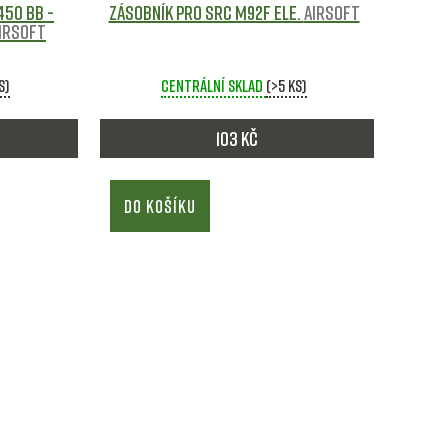
450 bb -
Zásobník pro SRC M92F ele.
Airsoft
irsoft
s)
Centrální sklad
(>5 ks)
103 Kč
DO KOŠÍKU