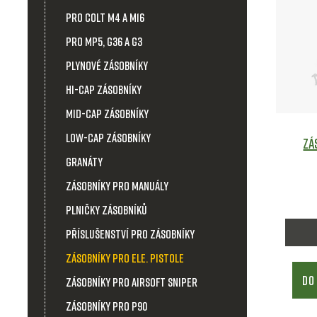
pro Colt M4 a M16
p
pro MP5, G36 a G3
i
Plynové zásobníky
s
Hi-Cap zásobníky
Mid-Cap zásobníky
p
Low-Cap zásobníky
Zá
r
Granáty
Zásobníky pro manuály
o
Plničky zásobníků
d
Příslušenství pro zásobníky
u
Zásobníky pro ele. pistole
DO
Zásobníky pro airsoft sniper
k
Zásobníky pro P90