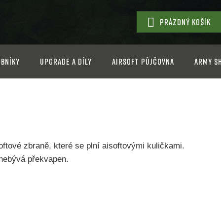
PRÁZDNÝ KOŠÍK
NÁKUPNÍ
KOŠÍK
bníky
Upgrade a díly
Airsoft půjčovna
Army s
oftové zbraně, které se plní aisoftovými kuličkami.
, nebývá překvapen.