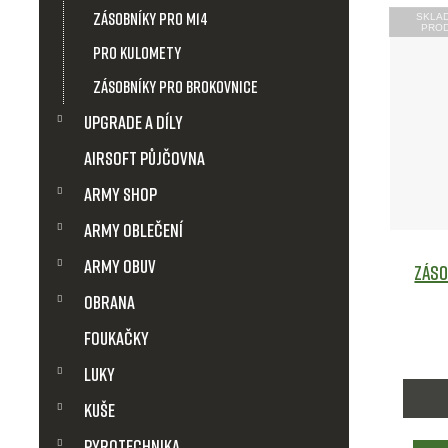
t
Zásobníky pro M14
SKLA
PRO
ů
pro kulomety
Zásobníky pro brokovnice
Upgrade a díly
Airsoft půjčovna
Army shop
Army Oblečení
Army obuv
Záso
Obrana
Foukačky
Luky
Kuše
Pyrotechnika