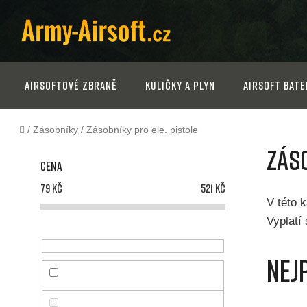
Přejít
na
obsah
Airsoftové zbraně
Kuličky a plyn
Airsoft bate
Domů
/
Zásobníky
/
Zásobníky pro ele. pistole
P
Záso
Cena
o
79
Kč
521
Kč
s
V této k
Vyplatí
t
Nej
r