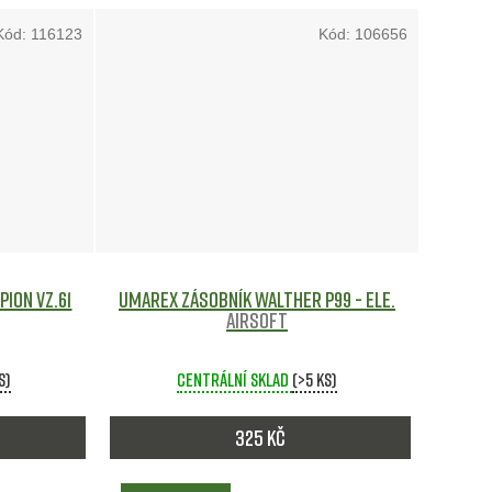
ů
Kód:
116123
Kód:
106656
ion vz.61
Umarex zásobník Walther P99 - ele.
Airsoft
s)
Centrální sklad
(>5 ks)
325 Kč