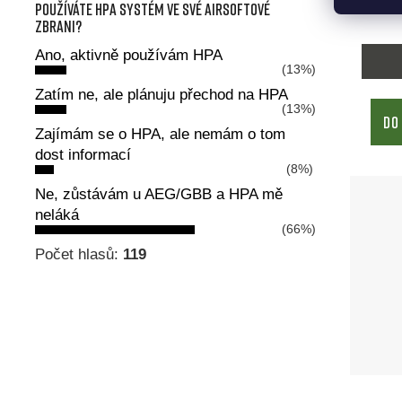
Používáte HPA systém ve své airsoftové
zbrani?
Ano, aktivně používám HPA
(13%)
Zatím ne, ale plánuju přechod na HPA
(13%)
DO
Zajímám se o HPA, ale nemám o tom
dost informací
(8%)
Ne, zůstávám u AEG/GBB a HPA mě
neláká
(66%)
Počet hlasů:
119