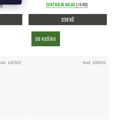
s)
Centrální sklad
(>5 ks)
339 Kč
DO KOŠÍKU
Kód:
142922
Kód:
106532