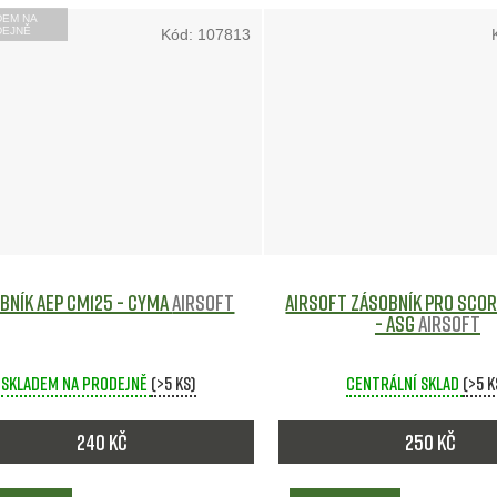
DEM NA
DEJNĚ
Kód:
107813
bník AEP CM125 - CYMA
Airsoft
Airsoft zásobník pro Scorp
- ASG
Airsoft
Skladem na prodejně
(>5 ks)
Centrální sklad
(>5 k
240 Kč
250 Kč