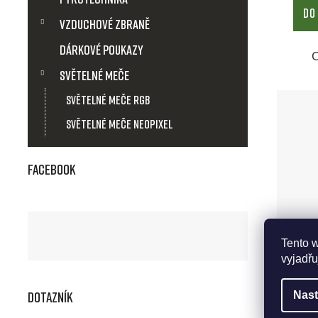
DO
Vzduchové zbraně
Dárkové poukazy
Světelné meče
Světelné meče RGB
Světelné meče Neopixel
Facebook
Tento 
vyjadřu
Zás
Dotazník
Nast