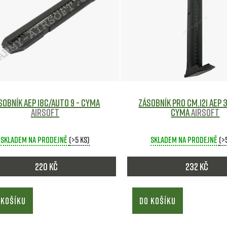
sobník AEP 18C/Auto 9 - CYMA
Zásobník pro CM.121 AEP 
Airsoft
CYMA
Airsoft
Skladem na prodejně
(>5 ks)
Skladem na prodejně
(>
220 Kč
232 Kč
 KOŠÍKU
DO KOŠÍKU