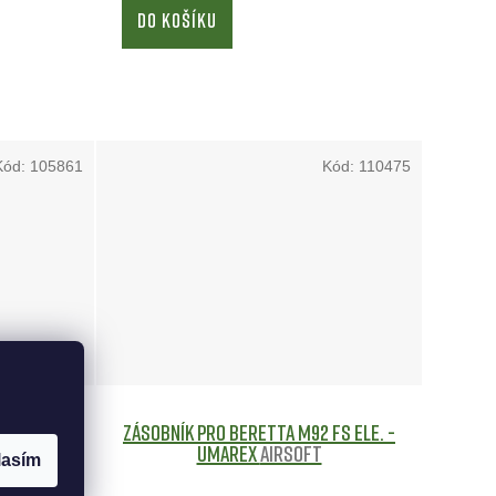
DO KOŠÍKU
Kód:
105861
Kód:
110475
C
Airsoft
Zásobník pro Beretta M92 FS ele. -
Umarex
Airsoft
lasím