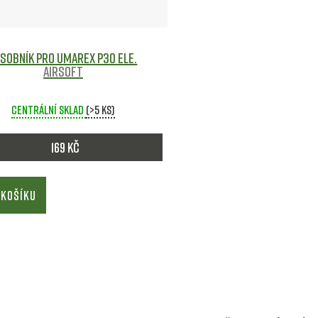
sobník pro Umarex P30 ele.
Airsoft
Centrální sklad
(>5 ks)
169 Kč
 KOŠÍKU
O
v
l
á