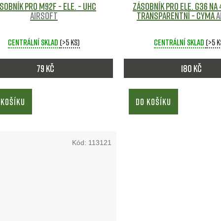
sobník pro M92F - ele. - UHC
Zásobník pro ele. G36 na 
Airsoft
transparentní - CYMA
A
Centrální sklad
(>5 ks)
Centrální sklad
(>5 k
79 Kč
180 Kč
 KOŠÍKU
DO KOŠÍKU
Kód:
113121