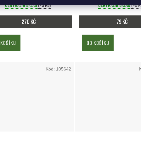
Centrální sklad
(>5 ks)
Centrální sklad
(>5 k
270 Kč
79 Kč
 KOŠÍKU
DO KOŠÍKU
Kód:
105642