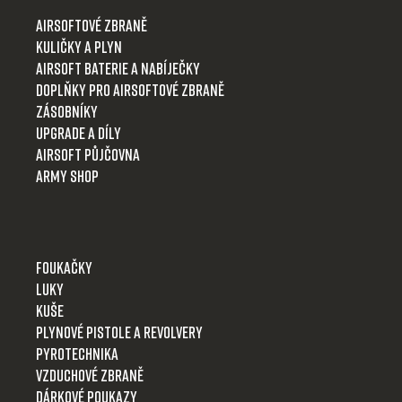
t
Airsoftové zbraně
í
Kuličky a plyn
Airsoft baterie a nabíječky
Doplňky pro airsoftové zbraně
Zásobníky
Upgrade a díly
Airsoft půjčovna
Army shop
Foukačky
Luky
Kuše
Plynové pistole a revolvery
Pyrotechnika
Vzduchové zbraně
Dárkové poukazy