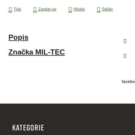
Tisk
Zeptat se
Hlídat
Sdílet
Popis
Značka
MIL-TEC
facebo
Z
á
p
KATEGORIE
a