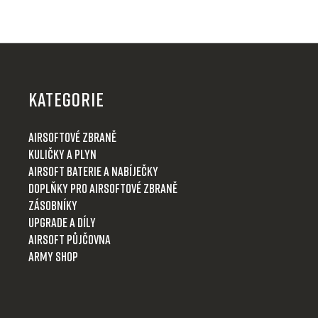
Z
á
p
KATEGORIE
a
t
Airsoftové zbraně
í
Kuličky a plyn
Airsoft baterie a nabíječky
Doplňky pro airsoftové zbraně
Zásobníky
Upgrade a díly
Airsoft půjčovna
Army shop