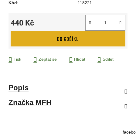
Kód:
118221
440 Kč
Měrná cena:
DO KOŠÍKU
Tisk
Zeptat se
Hlídat
Sdílet
Popis
Značka
MFH
facebo