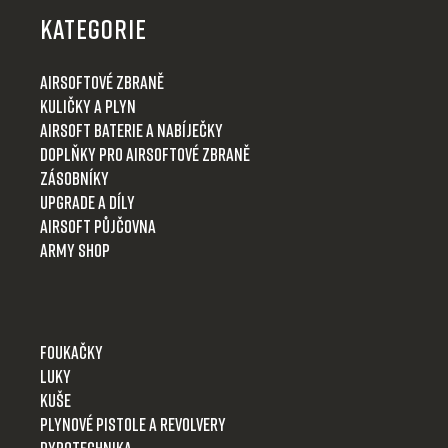
p
KATEGORIE
a
t
Airsoftové zbraně
í
Kuličky a plyn
Airsoft baterie a nabíječky
Doplňky pro airsoftové zbraně
Zásobníky
Upgrade a díly
Airsoft půjčovna
Army shop
Foukačky
Luky
Kuše
Plynové pistole a revolvery
Pyrotechnika