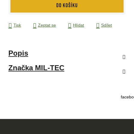
DO KOŠÍKU
Tisk
Zeptat se
Hlídat
Sdílet
Popis
Značka
MIL-TEC
facebo
Z
á