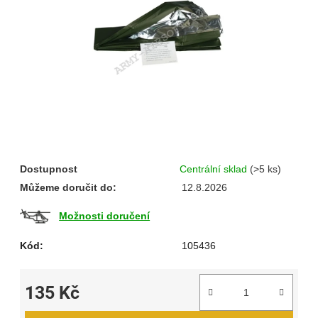
hvězdiček.
Dostupnost
Centrální sklad
(>5 ks)
Můžeme doručit do:
12.8.2026
Možnosti doručení
Kód:
105436
135 Kč
Měrná cena: