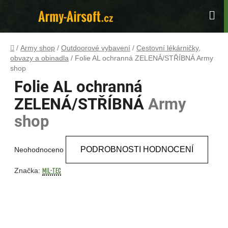
Přejít
na
Hle
obsah
Domů
/
Army shop
/
Outdoorové vybavení
/
Cestovní lékárničky,
obvazy a obinadla
/
Folie AL ochranná ZELENÁ/STŘÍBNÁ
Army
shop
Folie AL ochranná
ZELENÁ/STŘÍBNÁ
Army
shop
Průměrné
PODROBNOSTI HODNOCENÍ
Neohodnoceno
hodnocení
produktu
MIL-TEC
Značka:
je
0,0
z
5