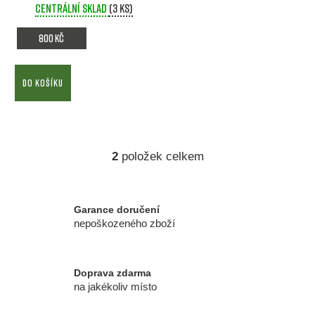
o
Centrální sklad
(3 ks)
t
d
ů
800 Kč
u
k
DO KOŠÍKU
t
ů
2
položek celkem
O
v
l
á
Garance doručení
d
nepoškozeného zboží
a
c
í
Doprava zdarma
p
na jakékoliv místo
r