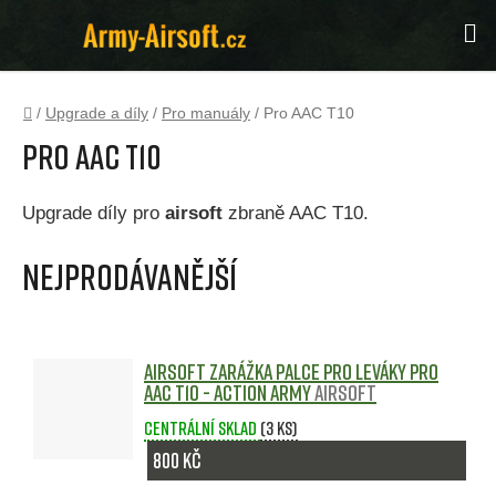
Přejít
Hl
na
obsah
Domů
/
Upgrade a díly
/
Pro manuály
/
Pro AAC T10
Pro AAC T10
Upgrade díly pro
airsoft
zbraně AAC T10.
Nejprodávanější
Airsoft zarážka palce pro leváky pro
AAC T10 - Action Army
Airsoft
Centrální sklad
(3 ks)
800 Kč