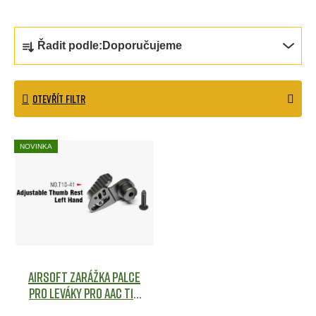
Ř
Řadit podle:
Doporučujeme
a
z
OTEVŘÍT FILTR
e
n
V
NOVINKA
í
ý
p
p
r
i
o
s
d
p
Airsoft zarážka palce
u
r
pro leváky pro AAC T10
k
- Action Army
Airsoft