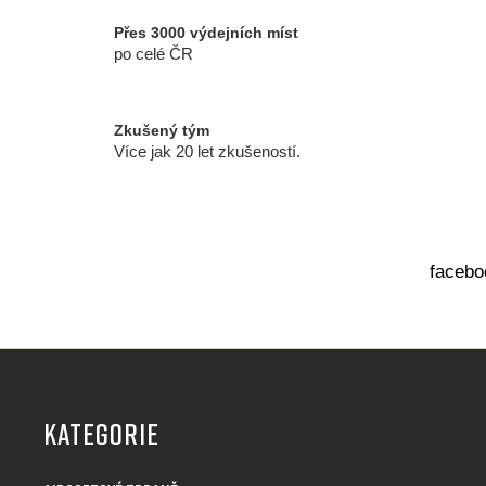
v
k
Přes 3000 výdejních míst
y
po celé ČR
v
ý
p
Zkušený tým
i
Více jak 20 let zkušeností.
s
u
facebo
Z
á
p
KATEGORIE
a