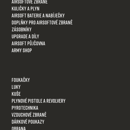
t
Airsoftové zbraně
í
Kuličky a plyn
Airsoft baterie a nabíječky
Doplňky pro airsoftové zbraně
Zásobníky
Upgrade a díly
Airsoft půjčovna
Army shop
Foukačky
Luky
Kuše
Plynové pistole a revolvery
Pyrotechnika
Vzduchové zbraně
Dárkové poukazy
Obrana