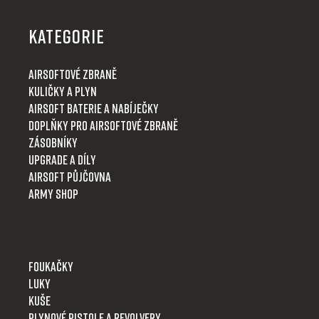
á
p
KATEGORIE
a
t
Airsoftové zbraně
í
Kuličky a plyn
Airsoft baterie a nabíječky
Doplňky pro airsoftové zbraně
Zásobníky
Upgrade a díly
Airsoft půjčovna
Army shop
Foukačky
Luky
Kuše
Plynové pistole a revolvery