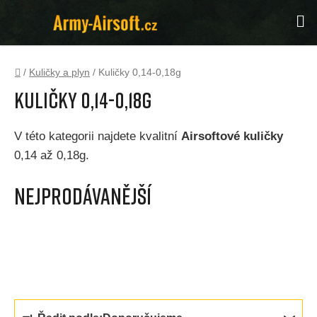
Přejít
Hl
na
obsah
Domů
/
Kuličky a plyn
/
Kuličky 0,14-0,18g
Kuličky 0,14-0,18g
V této kategorii najdete kvalitní
Airsoftové kuličky
0,14 až 0,18g.
Nejprodávanější
Ř