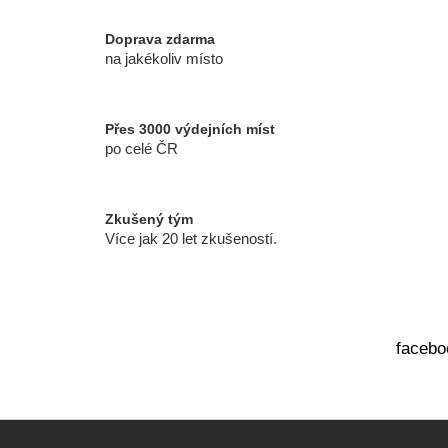
u
c
k
í
Doprava zdarma
p
na jakékoliv místo
t
r
v
ů
k
Přes 3000 výdejních míst
y
po celé ČR
v
ý
p
Zkušený tým
i
Více jak 20 let zkušeností.
s
u
facebo
Z