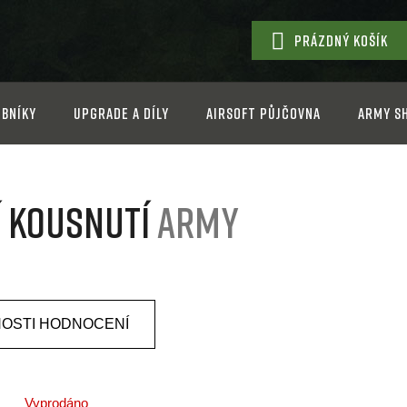
PRÁZDNÝ KOŠÍK
NÁKUPNÍ
KOŠÍK
bníky
Upgrade a díly
Airsoft půjčovna
Army s
í kousnutí
Army
OSTI HODNOCENÍ
Vyprodáno