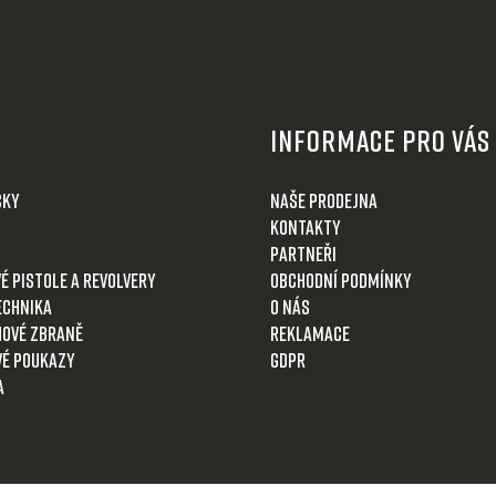
Informace pro Vás
čky
Naše prodejna
Kontakty
Partneři
é pistole a revolvery
Obchodní podmínky
echnika
O nás
ové zbraně
Reklamace
é poukazy
GDPR
a