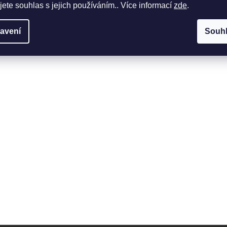
jete souhlas s jejich používáním.. Více informací
zde
.
avení
Souh