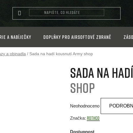
rie a nabíječky
Doplňky pro airsoftové zbraně
Záso
azy a obinadla
/
Sada na hadí kousnutí
Army shop
Sada na had
shop
Průměrné
Neohodnoceno
PODROBN
hodnocení
produktu
ROTHCO
Značka:
je
Dostupnost