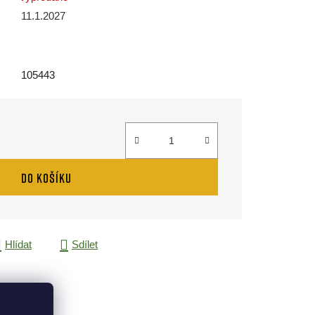
11.1.2027
105443
DO KOŠÍKU
Hlídat
Sdílet