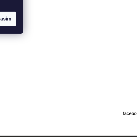
lasím
facebo