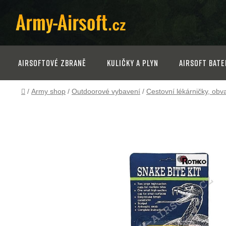
Přejít
na
obsah
Airsoftové zbraně
Kuličky a plyn
Airsoft bate
Domů
/
Army shop
/
Outdoorové vybavení
/
Cestovní lékárničky, obv