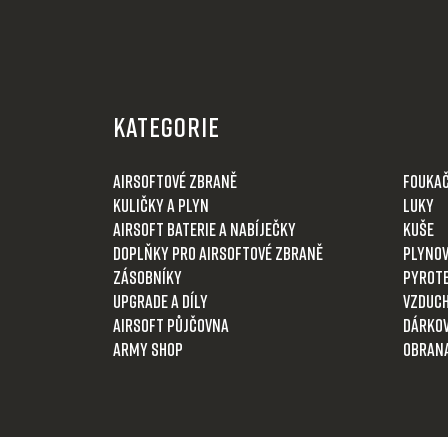
Z
á
KATEGORIE
p
a
Airsoftové zbraně
Fouka
t
Kuličky a plyn
Luky
í
Airsoft baterie a nabíječky
Kuše
Doplňky pro airsoftové zbraně
Plynov
Zásobníky
Pyrot
Upgrade a díly
Vzduch
Airsoft půjčovna
Dárkov
Army shop
Obran