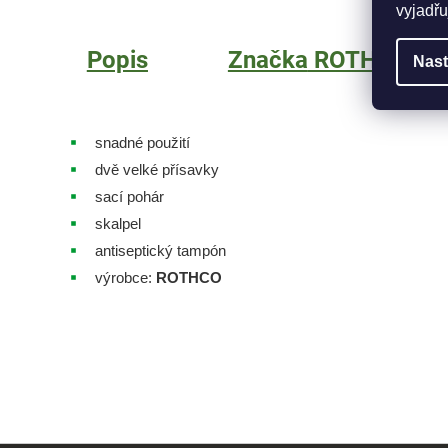
vyjadřu
Popis
Značka
ROTHCO
Nast
snadné použití
dvě velké přísavky
sací pohár
skalpel
antiseptický tampón
výrobce:
ROTHCO