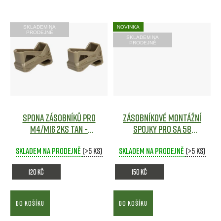
ů
SKLADEM NA
NOVINKA
PRODEJNĚ
SKLADEM NA
PRODEJNĚ
Spona zásobníků pro
Zásobníkové montážní
M4/M16 2ks TAN -
spojky pro Sa 58
Specna Arms
Airsoft
Airsoft
Skladem na prodejně
(>5 ks)
Skladem na prodejně
(>5 ks)
120 Kč
150 Kč
DO KOŠÍKU
DO KOŠÍKU