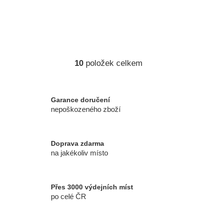
10
položek celkem
O
v
l
á
Garance doručení
d
nepoškozeného zboží
a
c
í
Doprava zdarma
p
na jakékoliv místo
r
v
k
Přes 3000 výdejních míst
y
po celé ČR
v
ý