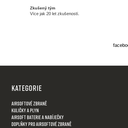
p
Zkušený tým
i
Více jak 20 let zkušeností.
s
u
facebo
Z
á
p
KATEGORIE
a
t
Airsoftové zbraně
í
Kuličky a plyn
Airsoft baterie a nabíječky
Doplňky pro airsoftové zbraně