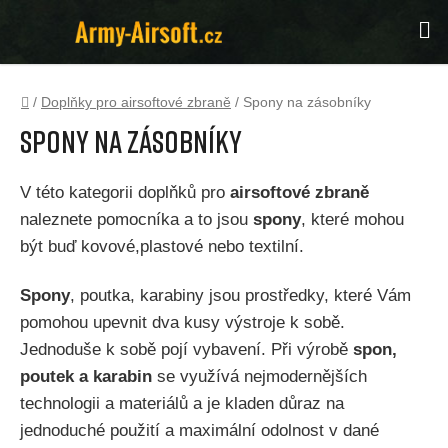
Přejít
Hl
na
obsah
Domů
/
Doplňky pro airsoftové zbraně
/
Spony na zásobníky
Spony na zásobníky
V této kategorii doplňků pro
airsoftové zbraně
naleznete pomocníka a to jsou
spony
, které mohou
být buď kovové,plastové nebo textilní.
Spony
, poutka, karabiny jsou prostředky, které Vám
pomohou upevnit dva kusy výstroje k sobě.
Jednoduše k sobě pojí vybavení. Při výrobě
spon,
poutek a karabin
se využívá nejmodernějších
technologii a materiálů a je kladen důraz na
jednoduché použití a maximální odolnost v dané