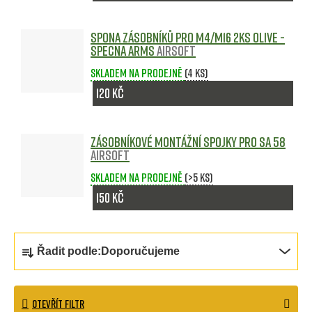
Spona zásobníků pro M4/M16 2ks olive -
Specna Arms
Airsoft
Skladem na prodejně
(4 ks)
120 Kč
Zásobníkové montážní spojky pro Sa 58
Airsoft
Skladem na prodejně
(>5 ks)
150 Kč
Ř
Řadit podle:
Doporučujeme
a
z
OTEVŘÍT FILTR