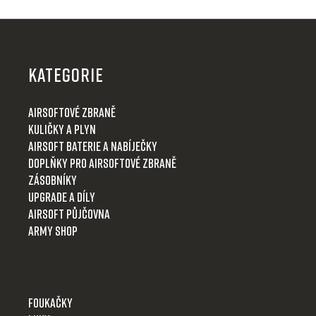
Z
á
p
KATEGORIE
a
t
Airsoftové zbraně
í
Kuličky a plyn
Airsoft baterie a nabíječky
Doplňky pro airsoftové zbraně
Zásobníky
Upgrade a díly
Airsoft půjčovna
Army shop
Foukačky