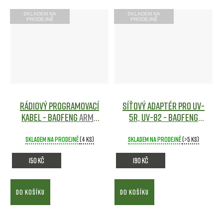
SKLADEM NA
SKLADEM NA
PRODEJNĚ
PRODEJNĚ
Rádiový programovací
Síťový adaptér pro UV-
kabel - Baofeng
Army
5R, UV-82 - Baofeng
shop
Army shop
Skladem na prodejně
(4 ks)
Skladem na prodejně
(>5 ks)
150 Kč
190 Kč
DO KOŠÍKU
DO KOŠÍKU