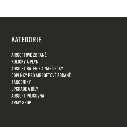
c
í
p
Z
r
á
v
p
k
KATEGORIE
y
a
v
t
Airsoftové zbraně
ý
í
Kuličky a plyn
p
i
Airsoft baterie a nabíječky
s
Doplňky pro airsoftové zbraně
u
Zásobníky
Upgrade a díly
Airsoft půjčovna
Army shop