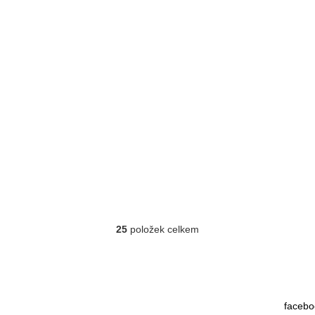
25
položek celkem
O
v
l
á
d
facebo
a