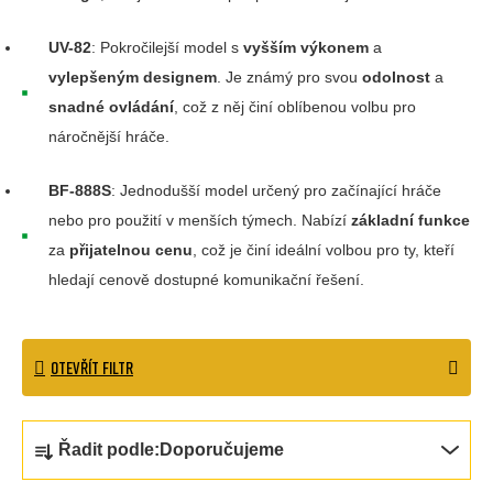
UV-82
: Pokročilejší model s
vyšším výkonem
a
vylepšeným designem
. Je známý pro svou
odolnost
a
snadné ovládání
, což z něj činí oblíbenou volbu pro
náročnější hráče.
BF-888S
: Jednodušší model určený pro začínající hráče
nebo pro použití v menších týmech. Nabízí
základní funkce
za
přijatelnou cenu
, což je činí ideální volbou pro ty, kteří
hledají cenově dostupné komunikační řešení.
OTEVŘÍT FILTR
Ř
Řadit podle:
Doporučujeme
a