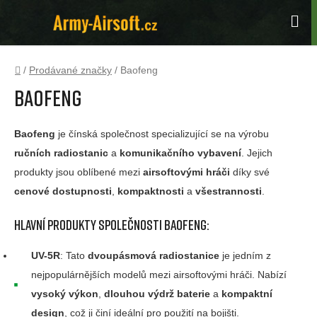
Přejít
na
Hle
obsah
Domů
/
Prodávané značky
/
Baofeng
Baofeng
Baofeng
je čínská společnost specializující se na výrobu
ručních radiostanic
a
komunikačního vybavení
. Jejich
produkty jsou oblíbené mezi
airsoftovými hráči
díky své
cenové dostupnosti
,
kompaktnosti
a
všestrannosti
.
Hlavní produkty společnosti
Baofeng
:
UV-5R
: Tato
dvoupásmová radiostanice
je jedním z
nejpopulárnějších modelů mezi airsoftovými hráči. Nabízí
vysoký výkon
,
dlouhou výdrž baterie
a
kompaktní
design
, což ji činí ideální pro použití na bojišti.