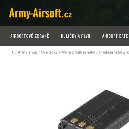
Přejít
na
obsah
Airsoftové zbraně
Kuličky a plyn
Airsoft bate
Domů
/
Army shop
/
Vysílačky PMR a příslušenství
/
Příslušenství pr