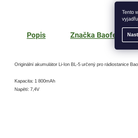
Tento 
vyjadřu
Popis
Značka
Baofeng
Nast
Originální akumulátor Li-Ion BL-5 určený pro rádiostanice B
Kapacita: 1 800mAh
Napětí: 7,4V