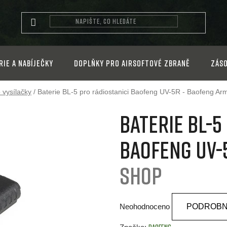
rie a nabíječky
Doplňky pro airsoftové zbraně
Záso
o vysílačky
/
Baterie BL-5 pro rádiostanici Baofeng UV-5R - Baofeng
Arm
Baterie BL-5
Baofeng UV-
shop
Průměrné
Neohodnoceno
PODROBN
hodnocení
produktu