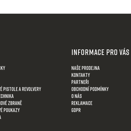
Informace pro Vás
čky
Naše prodejna
Kontakty
Partneři
é pistole a revolvery
Obchodní podmínky
echnika
O nás
ové zbraně
Reklamace
é poukazy
GDPR
a