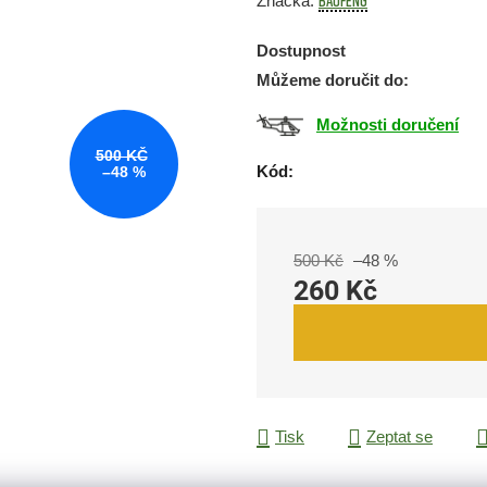
Baofeng
Značka:
je
Dostupnost
0,0
Můžeme doručit do:
z
5
Možnosti doručení
hvězdiček.
500 KČ
Kód:
–48 %
500 Kč
–48 %
260 Kč
Měrná cena:
Tisk
Zeptat se