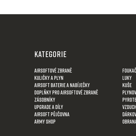
Z
á
KATEGORIE
p
a
Airsoftové zbraně
Fouka
t
Kuličky a plyn
Luky
í
Airsoft baterie a nabíječky
Kuše
Doplňky pro airsoftové zbraně
Plynov
Zásobníky
Pyrot
Upgrade a díly
Vzduch
Airsoft půjčovna
Dárkov
Army shop
Obran