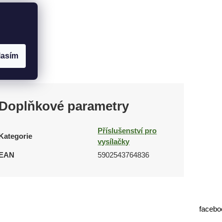
lasím
Doplňkové parametry
Příslušenství pro
Kategorie
vysílačky
EAN
5902543764836
facebo