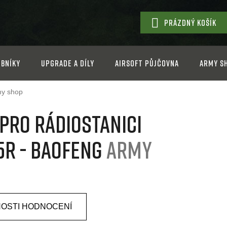
PRÁZDNÝ KOŠÍK
NÁKUPNÍ
KOŠÍK
bníky
Upgrade a díly
Airsoft půjčovna
Army s
y shop
 pro rádiostanici
5R - Baofeng
Army
OSTI HODNOCENÍ