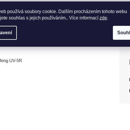
web používá soubory cookie. Dalším procházením tohoto webu
jete souhlas s jejich používáním.. Více informací
zde
.
avení
Souh
aofeng UV-5R