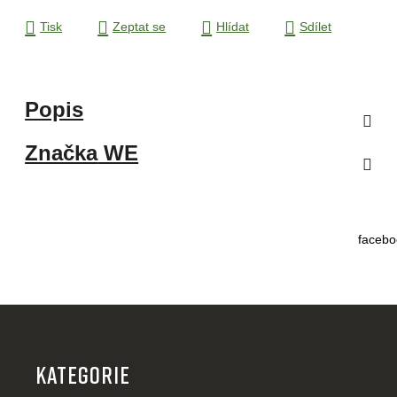
Tisk
Zeptat se
Hlídat
Sdílet
Popis
Značka
WE
facebo
Z
á
p
KATEGORIE
a