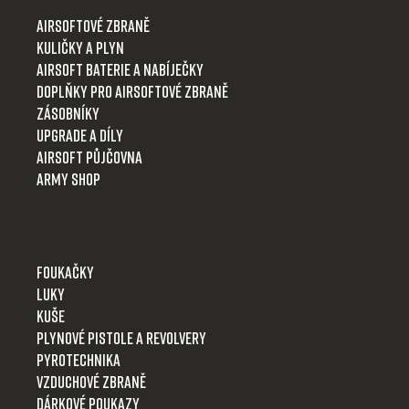
t
Airsoftové zbraně
í
Kuličky a plyn
Airsoft baterie a nabíječky
Doplňky pro airsoftové zbraně
Zásobníky
Upgrade a díly
Airsoft půjčovna
Army shop
Foukačky
Luky
Kuše
Plynové pistole a revolvery
Pyrotechnika
Vzduchové zbraně
Dárkové poukazy