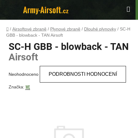
Přejít
na
Hle
obsah
Domů
/
Airsoftové zbraně
/
Plynové zbraně
/
Dlouhé plynovky
/
SC-H
GBB - blowback - TAN
Airsoft
SC-H GBB - blowback - TAN
Airsoft
Průměrné
PODROBNOSTI HODNOCENÍ
Neohodnoceno
hodnocení
produktu
WE
Značka:
je
0,0
z
5
hvězdiček.