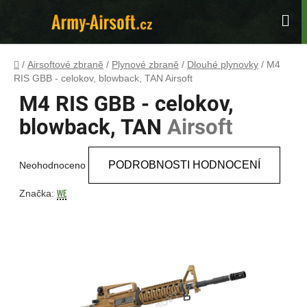
Přejít
na
Hle
obsah
Domů
/
Airsoftové zbraně
/
Plynové zbraně
/
Dlouhé plynovky
/
M4
RIS GBB - celokov, blowback, TAN
Airsoft
M4 RIS GBB - celokov,
blowback, TAN
Airsoft
Průměrné
PODROBNOSTI HODNOCENÍ
Neohodnoceno
hodnocení
produktu
WE
Značka:
je
0,0
z
5
hvězdiček.