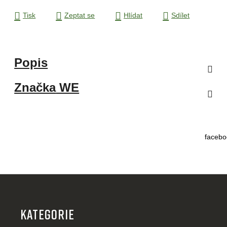
Tisk
Zeptat se
Hlídat
Sdílet
Popis
Značka
WE
facebo
Z
á
p
KATEGORIE
a