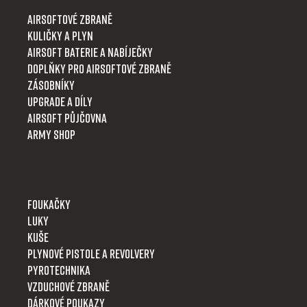
t
Airsoftové zbraně
í
Kuličky a plyn
Airsoft baterie a nabíječky
Doplňky pro airsoftové zbraně
Zásobníky
Upgrade a díly
Airsoft půjčovna
Army shop
Foukačky
Luky
Kuše
Plynové pistole a revolvery
Pyrotechnika
Vzduchové zbraně
Dárkové poukazy