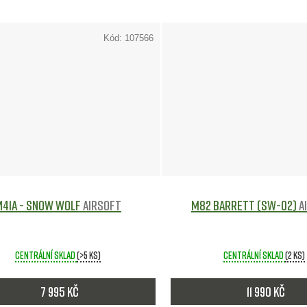
Kód:
107566
M41A - Snow Wolf
Airsoft
M82 BARRETT (SW-02)
A
Centrální sklad
(>5 ks)
Centrální sklad
(2 ks)
7 995 Kč
11 990 Kč