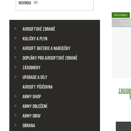
a
Novinka
21
n
V
NOVINKA
K
SKLAD
Přeskočit
n
ý
PROD
kategorie
a
Airsoftové zbraně
t
í
Kuličky a plyn
p
e
g
Airsoft baterie a nabíječky
p
i
o
Doplňky pro airsoftové zbraně
r
a
s
i
Zásobníky
e
Upgrade a díly
n
p
Airsoft půjčovna
Zásob
e
r
Army shop
l
Army Oblečení
o
Army obuv
d
Obrana