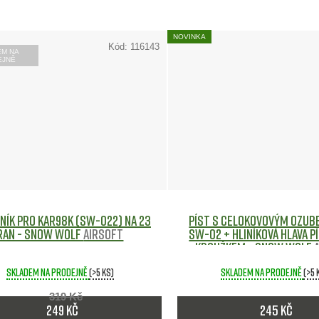
NOVINKA
Kód:
116143
EM NA
EJNĚ
ník pro Kar98k (SW-022) na 23
Píst s celokovovým ozub
ran - Snow Wolf
Airsoft
SW-02 + hliníková hlava p
kroužkem - Snow Wolf
Skladem na prodejně
(>5 ks)
Skladem na prodejně
(>5 
319 Kč
249 Kč
245 Kč