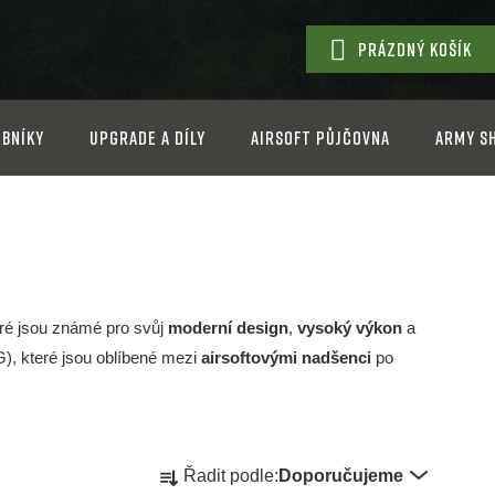
PRÁZDNÝ KOŠÍK
NÁKUPNÍ
KOŠÍK
bníky
Upgrade a díly
Airsoft půjčovna
Army s
eré jsou známé pro svůj
moderní design
,
vysoký výkon
a
, které jsou oblíbené mezi
airsoftovými nadšenci
po
Ř
Řadit podle:
Doporučujeme