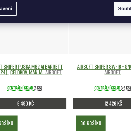
avení
Souh
t sniper puška M82 A1 Barrett
Airsoft sniper SW-16 - S
24) , celokov, manuál
Airsoft
Airsoft
Centrální sklad
(5 ks)
Centrální sklad
(>5 ks)
6 490 Kč
12 426 Kč
KOŠÍKU
DO KOŠÍKU