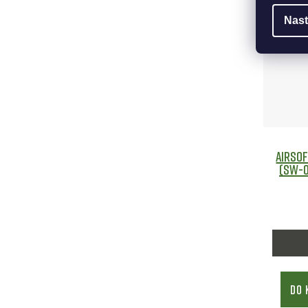
Nast
Airsof
(SW-0
DO 