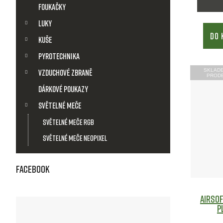
u
Foukačky
Luky
k
DO 
Kuše
t
Pyrotechnika
SKLAD
Vzduchové zbraně
ů
PROD
Dárkové poukazy
Světelné meče
Světelné meče RGB
Světelné meče Neopixel
Facebook
Airsof
p