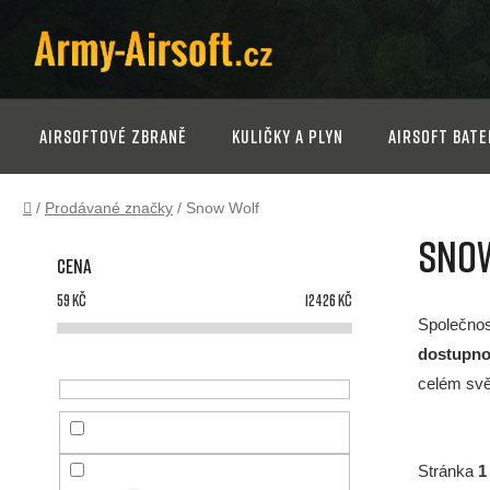
Přejít
na
obsah
Airsoftové zbraně
Kuličky a plyn
Airsoft bate
Domů
/
Prodávané značky
/
Snow Wolf
P
Sno
Cena
o
59
Kč
12426
Kč
s
Společno
dostupno
t
celém svě
r
Stránka
1