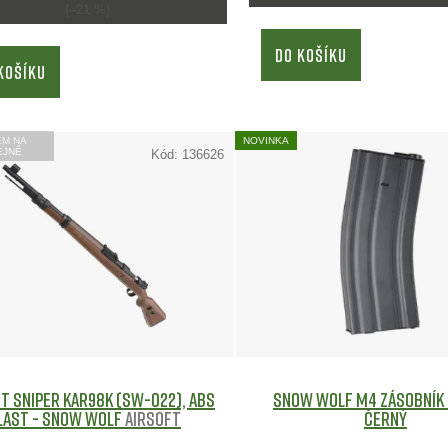
(–21 %)
DO KOŠÍKU
KOŠÍKU
EM NA
NOVINKA
EJNĚ
Kód:
136626
t sniper KAR98K (SW-022), ABS
Snow Wolf M4 zásobník 
last - Snow Wolf
Airsoft
Černý