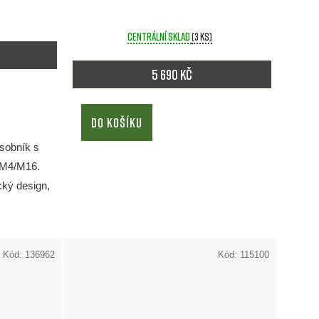
Průměrné
hodnocení
Centrální sklad
(3 ks)
produktu
je
5 690 Kč
5,0
z
DO KOŠÍKU
5
hvězdiček.
sobník s
 M4/M16.
cký design,
Kód:
136962
Kód:
115100