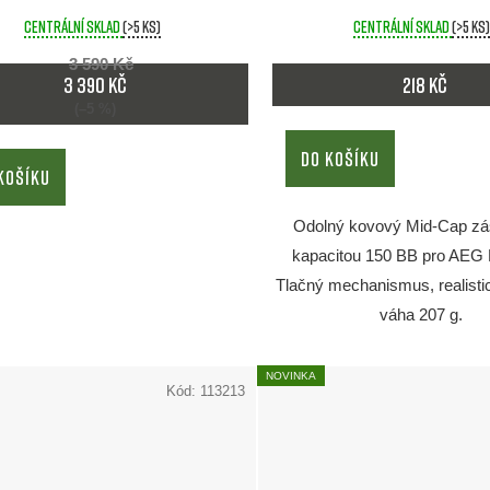
Centrální sklad
(>5 ks)
Centrální sklad
(>5 ks)
3 590 Kč
3 390 Kč
218 Kč
(–5 %)
DO KOŠÍKU
KOŠÍKU
Odolný kovový Mid-Cap zá
kapacitou 150 BB pro AEG
Tlačný mechanismus, realisti
váha 207 g.
NOVINKA
Kód:
113213