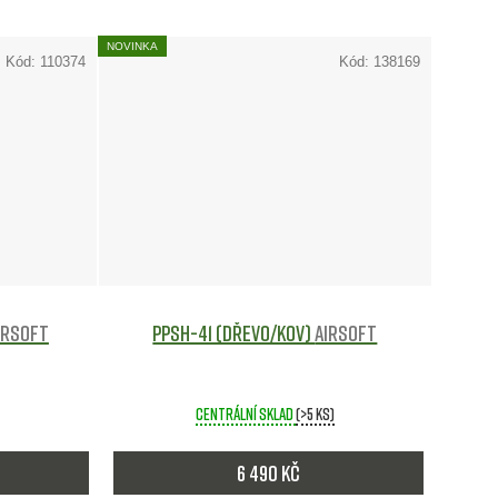
NOVINKA
Kód:
110374
Kód:
138169
irsoft
PPSH-41 (dřevo/kov)
Airsoft
Centrální sklad
(>5 ks)
6 490 Kč