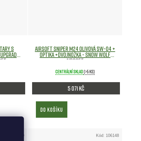
tary s
Airsoft Sniper M24 olivová SW-04 +
 UPGRADE
optika +dvojnožka - Snow Wolf
oft
Airsoft
Centrální sklad
(>5 ks)
5 071 Kč
DO KOŠÍKU
Kód:
116140
Kód:
106148