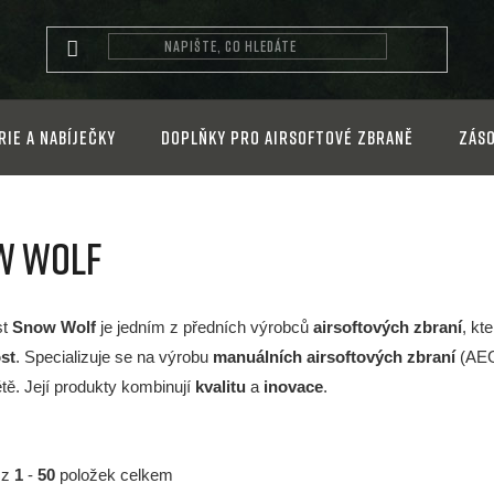
rie a nabíječky
Doplňky pro airsoftové zbraně
Záso
w Wolf
st
Snow Wolf
je jedním z předních výrobců
airsoftových zbraní
, kt
st
. Specializuje se na výrobu
manuálních airsoftových zbraní
(AEG)
tě. Její produkty kombinují
kvalitu
a
inovace
.
z
1
-
50
položek celkem