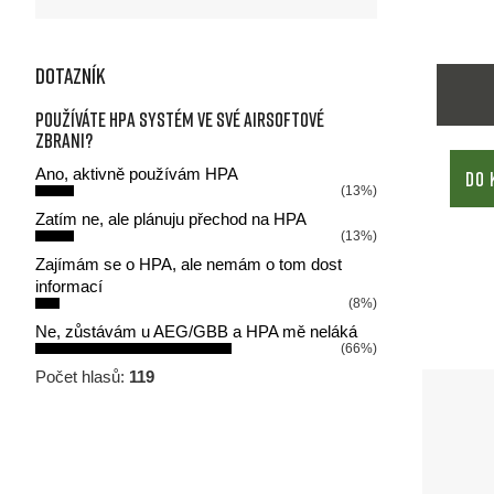
Dotazník
Používáte HPA systém ve své airsoftové
zbrani?
Ano, aktivně používám HPA
DO 
(13%)
Zatím ne, ale plánuju přechod na HPA
(13%)
Zajímám se o HPA, ale nemám o tom dost
informací
(8%)
Ne, zůstávám u AEG/GBB a HPA mě neláká
(66%)
Počet hlasů:
119