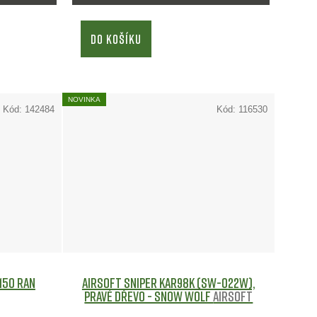
u
k
DO KOŠÍKU
t
ů
NOVINKA
Kód:
142484
Kód:
116530
150 ran
Airsoft sniper KAR98K (SW-022W),
pravé dřevo - Snow Wolf
Airsoft