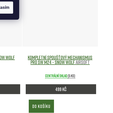
lasím
now Wolf
Kompletní spoušťový mechanismus
pro SW M24 - Snow Wolf
Airsoft
Centrální sklad
(5 ks)
499 Kč
DO KOŠÍKU