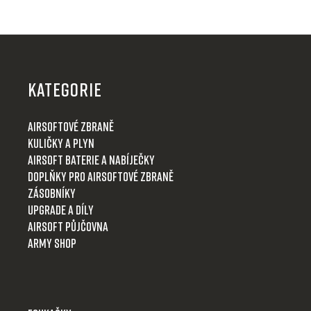
Z
á
p
KATEGORIE
a
t
Airsoftové zbraně
í
Kuličky a plyn
Airsoft baterie a nabíječky
Doplňky pro airsoftové zbraně
Zásobníky
Upgrade a díly
Airsoft půjčovna
Army shop