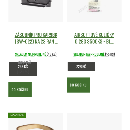
Zásobník pro Kar98k
Airsoftové kuličky
(SW-022) na 23 ran -
0,28g 3500ks - BLS
Snow Wolf
Airsoft
Airsoft
Skladem na prodejně
(>5 ks)
Skladem na prodejně
(>5 ks)
319 Kč
249 Kč
228 Kč
(–21 %)
DO KOŠÍKU
DO KOŠÍKU
NOVINKA