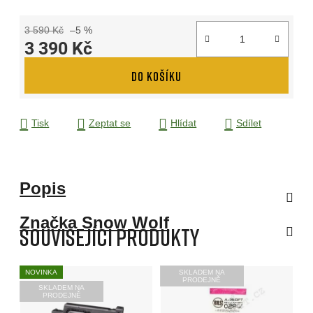
3 590 Kč
–5 %
3 390 Kč
Měrná cena:
DO KOŠÍKU
Tisk
Zeptat se
Hlídat
Sdílet
Popis
Značka
Snow Wolf
Související produkty
NOVINKA
SKLADEM NA
PRODEJNĚ
SKLADEM NA
PRODEJNĚ