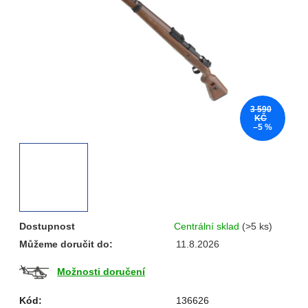
hvězdiček.
3 590
KČ
–5 %
Dostupnost
Centrální sklad
(>5 ks)
Můžeme doručit do:
11.8.2026
Možnosti doručení
Kód:
136626