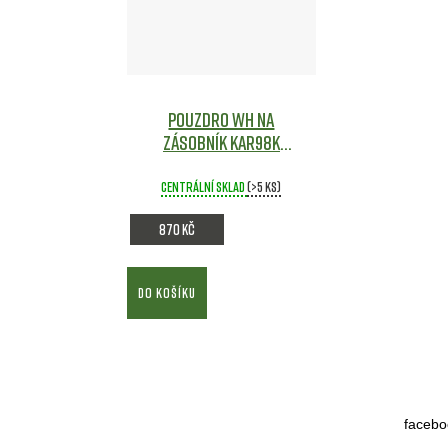
Pouzdro WH na
zásobník Kar98K
AMMO repro
Airsoft
Centrální sklad
(>5 ks)
870 Kč
DO KOŠÍKU
facebo