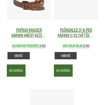
Popruh Mauser
Puškohled Zf41 pro
Kar98K HNĚDÝ kožený
Kar98k (1,5x zvětšení)
repro - Mil-Tec
- Snow Wolf
Airsoft
Airsoft
Skladem na prodejně
(>5 ks)
Centrální sklad
(4 ks)
590 Kč
1 680 Kč
DO KOŠÍKU
DO KOŠÍKU