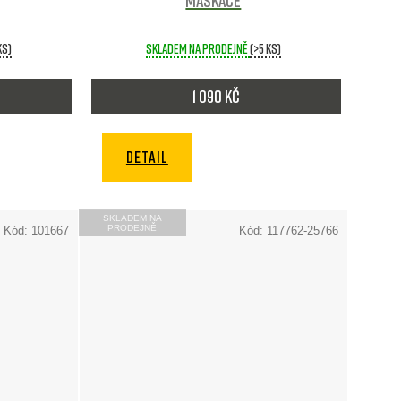
Maskáče
ks)
Skladem na prodejně
(>5 ks)
1 090 Kč
DETAIL
SKLADEM NA
PRODEJNĚ
Kód:
101667
Kód:
117762-25766