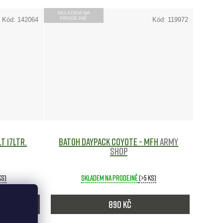
SKLADEM NA
PRODEJNĚ
Kód:
142064
Kód:
119972
T 17ltr.
Batoh DAYPACK Coyote - MFH
Army
shop
ks)
Skladem na prodejně
(>5 ks)
890 Kč