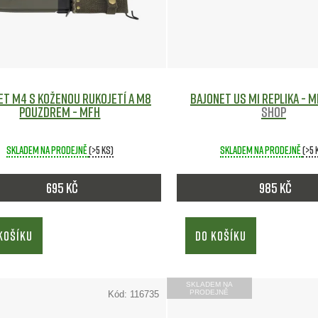
et M4 s koženou rukojetí a M8
Bajonet US M1 replika - 
pouzdrem - MFH
shop
Skladem na prodejně
(>5 ks)
Skladem na prodejně
(>5 
695 Kč
985 Kč
KOŠÍKU
DO KOŠÍKU
SKLADEM NA
PRODEJNĚ
Kód:
116735