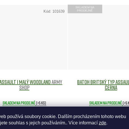
SKLADEM NA
PRODEJNĚ
Kód:
101639
ASSAULT I malý WOODLAND
Army
Batoh britský typ ASSAUL
shop
ČERNÁ
Skladem na prodejně
(>5 ks)
Skladem na prodejně
(>5 
web používá soubory cookie. Dalším procházením tohoto webu
1 350 Kč
1 350 Kč
jete souhlas s jejich používáním.. Více informací
zde
.