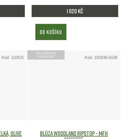
1 020 Kč
DO KOŠÍKU
SKLADEM NA
PRODEJNĚ
Kód:
110531
Kód:
101836-6108
lká, Olive
Blůza Woodland ripstop - MFH