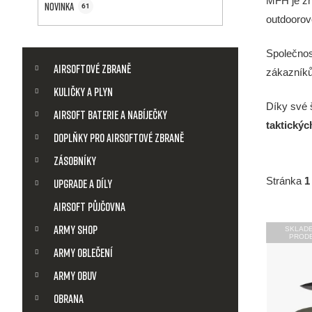
a
MFH je zn
Novinka
61
outdoorové
n
K
Společnos
Přeskočit
n
kategorie
a
Airsoftové zbraně
zákazníků
t
í
Kuličky a plyn
e
Díky své 
g
Airsoft baterie a nabíječky
p
taktickýc
o
Doplňky pro airsoftové zbraně
r
a
i
Zásobníky
e
Stránka
1
Upgrade a díly
n
Airsoft půjčovna
e
V
Army shop
SKLAD
PROD
l
ý
Army Oblečení
Army obuv
p
Obrana