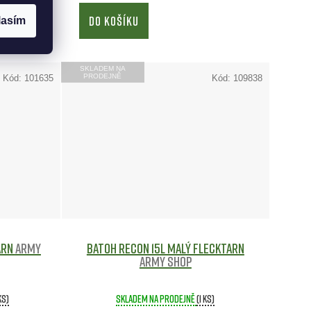
DO KOŠÍKU
lasím
SKLADEM NA
PRODEJNĚ
Kód:
101635
Kód:
109838
ARN
Army
Batoh RECON 15L malý FLECKTARN
Army shop
ks)
Skladem na prodejně
(1 ks)