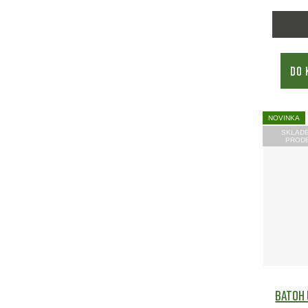
DO 
NOVINKA
SKLAD
PROD
Batoh 