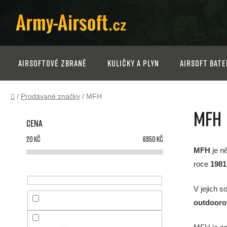
Přejít
na
obsah
Airsoftové zbraně
Kuličky a plyn
Airsoft bate
Domů
/
Prodávané značky
/
MFH
P
MFH
Cena
o
20
Kč
6950
Kč
s
MFH
je n
roce
1981
t
V jejich s
r
outdoorov