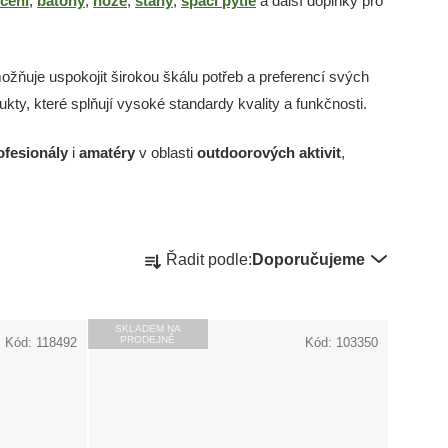
čení
,
batohy
,
nože
,
stany
,
spací pytle
a další doplňky pro
možňuje uspokojit širokou škálu potřeb a preferencí svých
y, které splňují vysoké standardy kvality a funkčnosti.
ofesionály
i
amatéry
v oblasti
outdoorových aktivit
,
Ř
Řadit podle:
Doporučujeme
a
SKLADEM NA
z
PRODEJNĚ
Kód:
118492
Kód:
103350
e
n