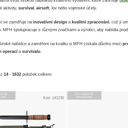
ámá svou širokou nabídkou kvalitního vybavení, které zahrnuje
oble
 aktivity,
survival
,
airsoft
, lov nebo vojenské účely.
t se zaměřuje na
inovativní design
a
kvalitní zpracování
, což jí u
. MFH spolupracuje s různými značkami a výrobci, aby nabídla produkt
široké nabídce a zaměření na kvalitu si MFH získala důvěru mezi
pr
h operací
a
survivalu
.
z
14
-
1632
položek celkem
EM NA
SKLADEM NA
EJNĚ
PRODEJNĚ
Kód:
141230