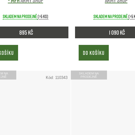
- MFH
Army shop
Army shop
Skladem na prodejně
(>5 ks)
Skladem na prodejně
(>5 
895 Kč
1 090 Kč
KOŠÍKU
DO KOŠÍKU
EM NA
SKLADEM NA
EJNĚ
PRODEJNĚ
Kód:
110343