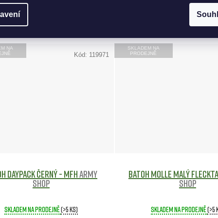
KOŠÍKU
DO KOŠÍKU
avení
Souh
EM NA
SKLADEM NA
EJNĚ
PRODEJNĚ
Kód:
119971
oh DAYPACK Černý - MFH
Army
Batoh MOLLE malý FLECKT
shop
shop
Skladem na prodejně
(>5 ks)
Skladem na prodejně
(>5 