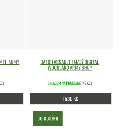
 MFH
Army
Batoh ASSAULT I malý DIGITAL
WOODLAND
Army shop
ks)
Skladem na prodejně
(>5 ks)
1 530 Kč
DO KOŠÍKU