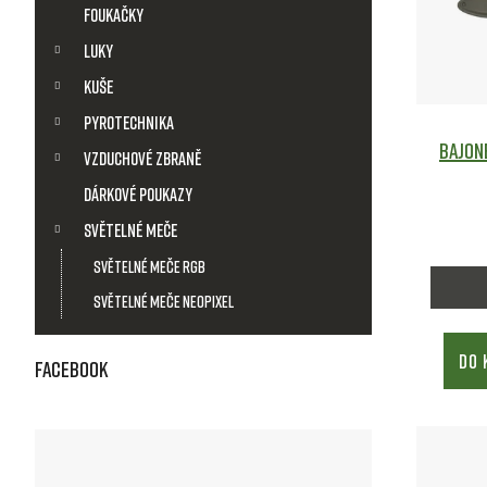
i
Foukačky
Luky
s
Kuše
p
Pyrotechnika
Bajon
Vzduchové zbraně
r
Dárkové poukazy
o
Světelné meče
d
Světelné meče RGB
Světelné meče Neopixel
u
DO 
Facebook
k
t
ů