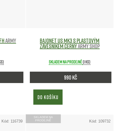
í
p
r
MFH
Army
Bajonet US MK3 s plastovým
závěsníkem ČERNÝ
Army shop
o
ks)
Skladem na prodejně
(1 ks)
d
u
990 Kč
k
DO KOŠÍKU
t
ů
SKLADEM NA
PRODEJNĚ
Kód:
116739
Kód:
109732