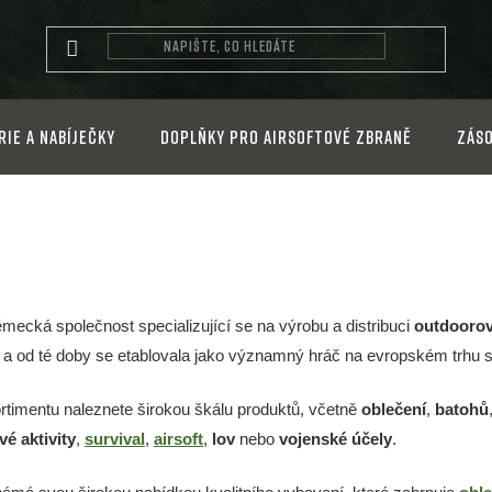
rie a nabíječky
Doplňky pro airsoftové zbraně
Záso
ěmecká společnost specializující se na výrobu a distribuci
outdoorov
a od té doby se etablovala jako významný hráč na evropském trhu 
ortimentu naleznete širokou škálu produktů, včetně
oblečení
,
batohů
é aktivity
,
survival
,
airsoft
,
lov
nebo
vojenské účely
.