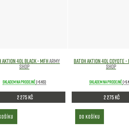
 AKTION 40L black - MFH
Army
Batoh AKTION 40L coyote -
shop
shop
Skladem na prodejně
(>5 ks)
Skladem na prodejně
(>5 
2 275 Kč
2 275 Kč
KOŠÍKU
DO KOŠÍKU