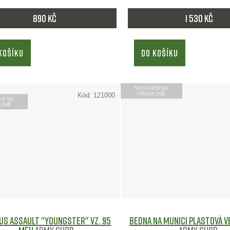
890 Kč
1 530 Kč
KOŠÍKU
DO KOŠÍKU
SKLADEM NA
PRODEJNĚ
Kód:
121000
EM NA
EJNĚ
US Assault "Youngster" vz. 95
Bedna na munici plastová ve