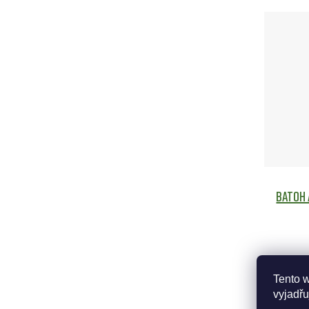
Batoh 
Tento 
vyjadřu