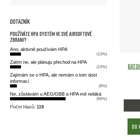
Dotazník
Používáte HPA systém ve své airsoftové
zbrani?
Ano, aktivně používám HPA
(13%)
Zatím ne, ale plánuju přechod na HPA
Batoh
(13%)
Zajímám se o HPA, ale nemám o tom dost
informací
(8%)
Ne, zůstávám u AEG/GBB a HPA mě neláká
(66%)
Počet hlasů:
119
DO 