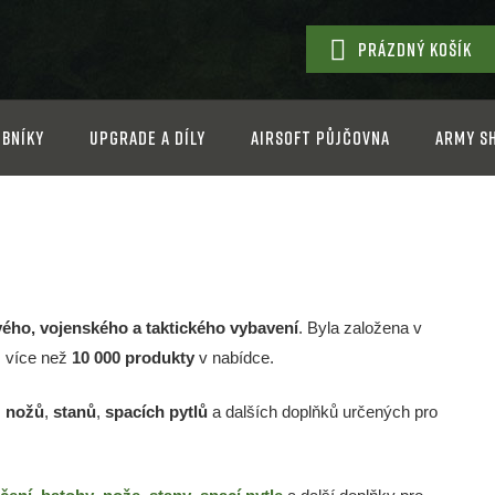
PRÁZDNÝ KOŠÍK
NÁKUPNÍ
KOŠÍK
bníky
Upgrade a díly
Airsoft půjčovna
Army s
ého, vojenského a taktického vybavení
. Byla založena v
s více než
10 000 produkty
v nabídce.
,
nožů
,
stanů
,
spacích pytlů
a dalších doplňků určených pro