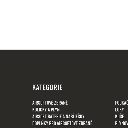
Z
á
KATEGORIE
p
a
Airsoftové zbraně
Fouka
t
Kuličky a plyn
Luky
í
Airsoft baterie a nabíječky
Kuše
Doplňky pro airsoftové zbraně
Plynov