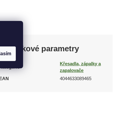
Doplňkové parametry
lasím
Křesadla, zápalky a
Kategorie
zapalovače
EAN
4044633089465