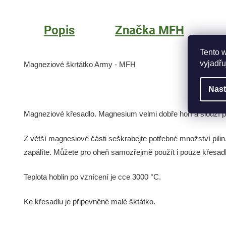
Popis
Značka
MFH
Tento 
vyjadřu
Magneziové škrtátko Army - MFH
Nast
Magneziové křesadlo. Magnesium velmi dobře hoří a slouží p
Z větší magnesiové části seškrabejte potřebné množství pilin
zapálíte. Můžete pro oheň samozřejmě použít i pouze křesadl
Teplota hoblin po vznícení je cce 3000 °C.
Ke křesadlu je připevněné malé šktátko.