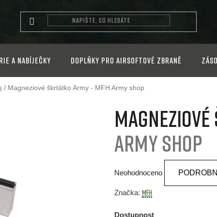
rie a nabíječky
Doplňky pro airsoftové zbraně
Záso
e
/
Magneziové škrtátko Army - MFH
Army shop
Magneziové 
Army shop
Průměrné
Neohodnoceno
PODROBN
hodnocení
produktu
MFH
Značka:
je
Dostupnost