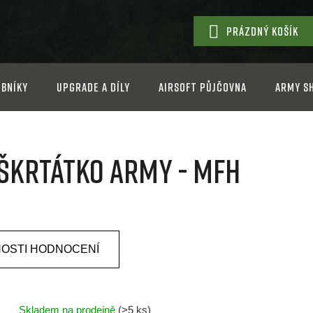
PRÁZDNÝ KOŠÍK
NÁKUPNÍ
KOŠÍK
bníky
Upgrade a díly
Airsoft půjčovna
Army s
škrtátko Army - MFH
OSTI HODNOCENÍ
Skladem na prodejně
(>5 ks)