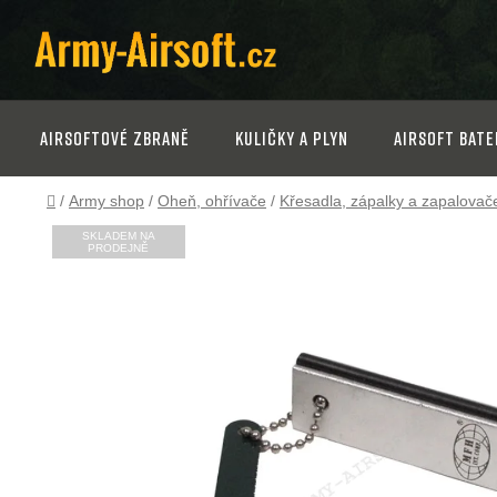
Přejít
na
obsah
Airsoftové zbraně
Kuličky a plyn
Airsoft bate
Domů
/
Army shop
/
Oheň, ohřívače
/
Křesadla, zápalky a zapalovač
SKLADEM NA
PRODEJNĚ