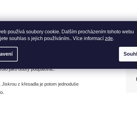
web používá soubory cookie. Dalším procházením tohoto webu
jete souhlas s jejich používáním.. Více informací
zde
.
avení
Souh
roto jako dobrý podpalovač.
. Jiskrou z křesadla je potom jednoduše
o.