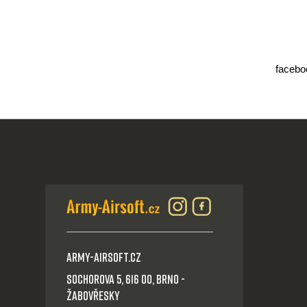
facebo
Army-Airsoft.cz
Sochorova 5, 616 00, Brno -
Žabovřesky