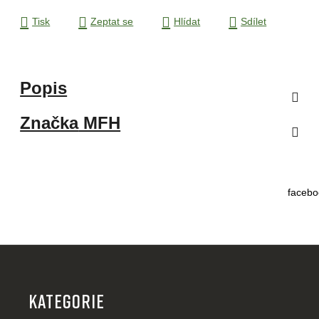
Tisk
Zeptat se
Hlídat
Sdílet
Popis
Značka
MFH
facebo
Z
á
p
KATEGORIE
a