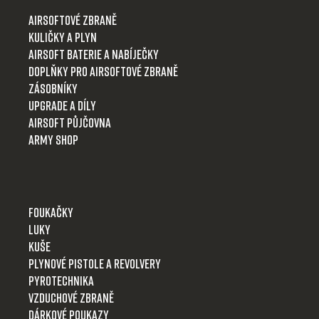
t
Airsoftové zbraně
í
Kuličky a plyn
Airsoft baterie a nabíječky
Doplňky pro airsoftové zbraně
Zásobníky
Upgrade a díly
Airsoft půjčovna
Army shop
Foukačky
Luky
Kuše
Plynové pistole a revolvery
Pyrotechnika
Vzduchové zbraně
Dárkové poukazy