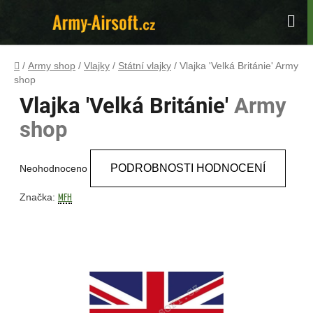
Přejít
na
Hle
obsah
Domů
/
Army shop
/
Vlajky
/
Státní vlajky
/
Vlajka 'Velká Británie'
Army
shop
Vlajka 'Velká Británie'
Army
shop
Průměrné
PODROBNOSTI HODNOCENÍ
Neohodnoceno
hodnocení
produktu
MFH
Značka:
je
0,0
z
5
hvězdiček.