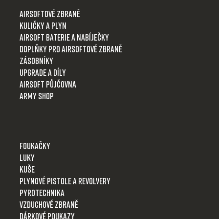
t
Airsoftové zbraně
í
Kuličky a plyn
Airsoft baterie a nabíječky
Doplňky pro airsoftové zbraně
Zásobníky
Upgrade a díly
Airsoft půjčovna
Army shop
Foukačky
Luky
Kuše
Plynové pistole a revolvery
Pyrotechnika
Vzduchové zbraně
Dárkové poukazy