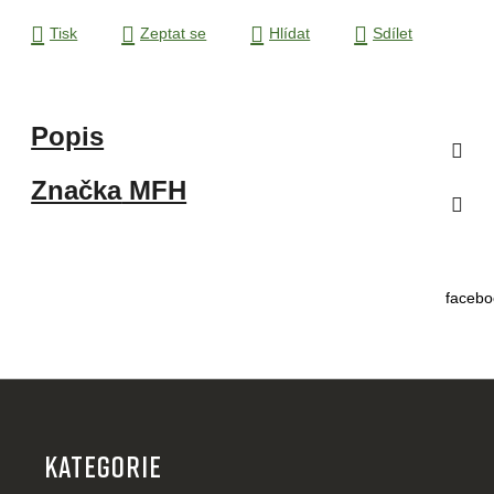
Tisk
Zeptat se
Hlídat
Sdílet
Popis
Značka
MFH
facebo
Z
á
p
KATEGORIE
a