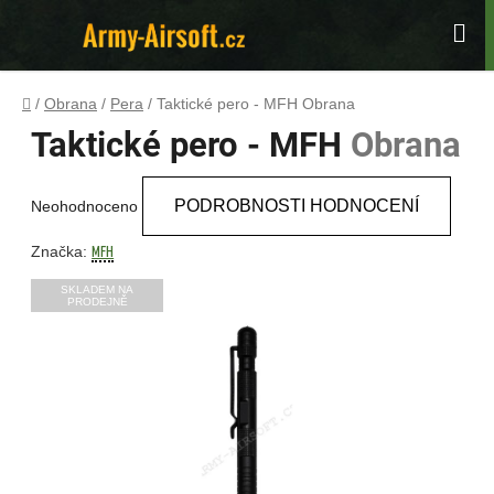
Přejít
na
Hle
obsah
Domů
/
Obrana
/
Pera
/
Taktické pero - MFH
Obrana
Taktické pero - MFH
Obrana
Průměrné
PODROBNOSTI HODNOCENÍ
Neohodnoceno
hodnocení
produktu
MFH
Značka:
je
SKLADEM NA
PRODEJNĚ
0,0
z
5
hvězdiček.