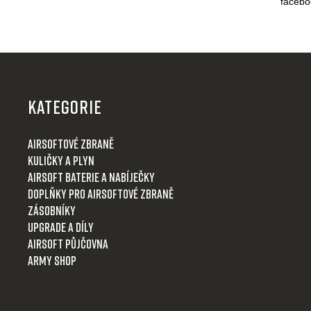
facebo
Z
á
p
KATEGORIE
a
t
Airsoftové zbraně
í
Kuličky a plyn
Airsoft baterie a nabíječky
Doplňky pro airsoftové zbraně
Zásobníky
Upgrade a díly
Airsoft půjčovna
Army shop