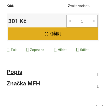
Kód:
Zvolte variantu
301 Kč
Měrná cena:
DO KOŠÍKU
Tisk
Zeptat se
Hlídat
Sdílet
Popis
Značka
MFH