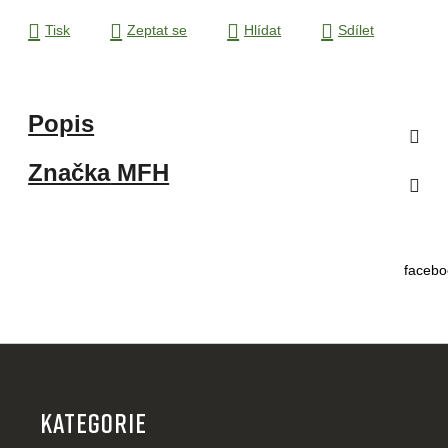
Tisk
Zeptat se
Hlídat
Sdílet
Popis
Značka
MFH
facebo
Z
á
p
KATEGORIE
a