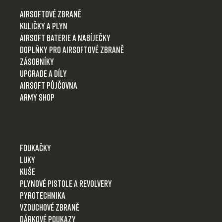
t
Airsoftové zbraně
í
Kuličky a plyn
Airsoft baterie a nabíječky
Doplňky pro airsoftové zbraně
Zásobníky
Upgrade a díly
Airsoft půjčovna
Army shop
Foukačky
Luky
Kuše
Plynové pistole a revolvery
Pyrotechnika
Vzduchové zbraně
Dárkové poukazy