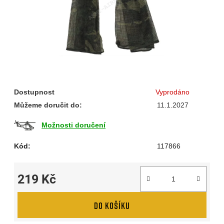
Dostupnost
Vyprodáno
Můžeme doručit do:
11.1.2027
Možnosti doručení
Kód:
117866
219 Kč
Měrná cena:
DO KOŠÍKU