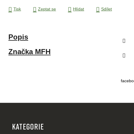
Tisk
Zeptat se
Hlídat
Sdílet
Popis
Značka
MFH
facebo
Z
á
p
KATEGORIE
a