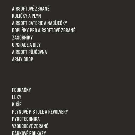
t
Airsoftové zbraně
í
Kuličky a plyn
Airsoft baterie a nabíječky
Doplňky pro airsoftové zbraně
Zásobníky
Upgrade a díly
Airsoft půjčovna
Army shop
Foukačky
Luky
Kuše
Plynové pistole a revolvery
Pyrotechnika
Vzduchové zbraně
Dárkové poukazy