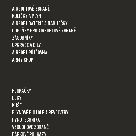
t
Airsoftové zbraně
í
Kuličky a plyn
Airsoft baterie a nabíječky
Doplňky pro airsoftové zbraně
Zásobníky
Upgrade a díly
Airsoft půjčovna
Army shop
Foukačky
Luky
Kuše
Plynové pistole a revolvery
Pyrotechnika
Vzduchové zbraně
Dárkové poukazy