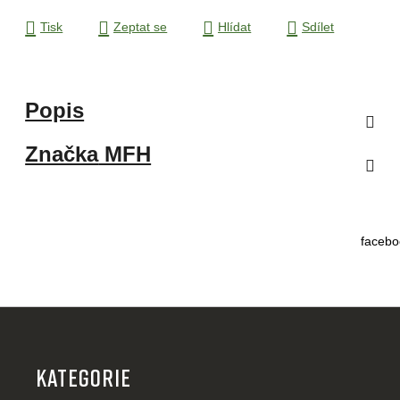
Tisk
Zeptat se
Hlídat
Sdílet
Popis
Značka
MFH
facebo
Z
á
p
KATEGORIE
a