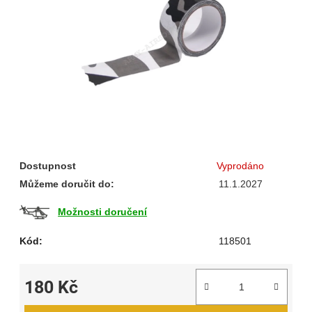
hvězdiček.
Dostupnost
Vyprodáno
Můžeme doručit do:
11.1.2027
Možnosti doručení
Kód:
118501
180 Kč
Měrná cena: