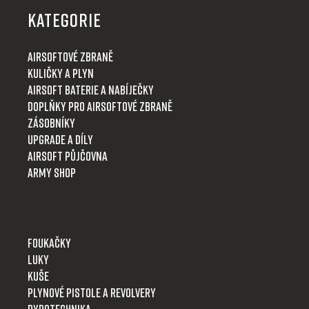
p
KATEGORIE
a
t
Airsoftové zbraně
í
Kuličky a plyn
Airsoft baterie a nabíječky
Doplňky pro airsoftové zbraně
Zásobníky
Upgrade a díly
Airsoft půjčovna
Army shop
Foukačky
Luky
Kuše
Plynové pistole a revolvery
Pyrotechnika