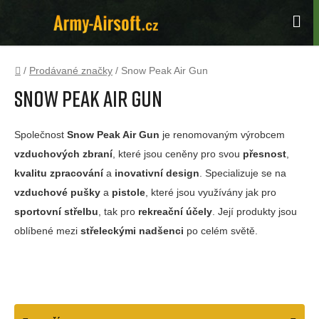
Přejít
na
Hle
obsah
Domů
/
Prodávané značky
/
Snow Peak Air Gun
Snow Peak Air Gun
Společnost
Snow Peak Air Gun
je renomovaným výrobcem
vzduchových zbraní
, které jsou ceněny pro svou
přesnost
,
kvalitu zpracování
a
inovativní design
. Specializuje se na
vzduchové pušky
a
pistole
, které jsou využívány jak pro
sportovní střelbu
, tak pro
rekreační účely
. Její produkty jsou
oblíbené mezi
střeleckými nadšenci
po celém světě.