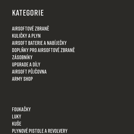
k
á
u
v
p
k
t
KATEGORIE
k
y
a
ů
t
v
t
Airsoftové zbraně
ý
ů
í
Kuličky a plyn
p
i
Airsoft baterie a nabíječky
s
Doplňky pro airsoftové zbraně
u
Zásobníky
Upgrade a díly
Airsoft půjčovna
Army shop
Foukačky
Luky
Kuše
Plynové pistole a revolvery