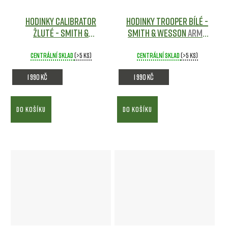
Hodinky CALIBRATOR
Hodinky TROOPER Bílé -
Žluté - Smith &
Smith & Wesson
Army
Wesson
Army shop
shop
Centrální sklad
(>5 ks)
Centrální sklad
(>5 ks)
1 990 Kč
1 990 Kč
DO KOŠÍKU
DO KOŠÍKU