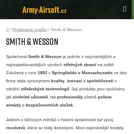
Přejít
na
Hle
obsah
Domů
/
Prodávané značky
/
Smith & Wesson
Smith & Wesson
Společnost
Smith & Wesson
je jedním z nejznámějších a
nejrespektovanějších výrobců
střelných zbraní
na světě.
Založená v roce
1852
v
Springfieldu v Massachusetts
se tato
firma stala synonymem
kvality
,
inovací
a
spolehlivosti
v
odvětví
střeleckých technologií
. Její produkty jsou využívány
jak
civilními uživateli
, tak
profesionály
včetně
policie
,
armády
a
bezpečnostních složek
.
Jedním z klíčových milníků v historii společnosti byl vývoj
revolverů
, které se staly ikonickými. Mezi nejznámější modely