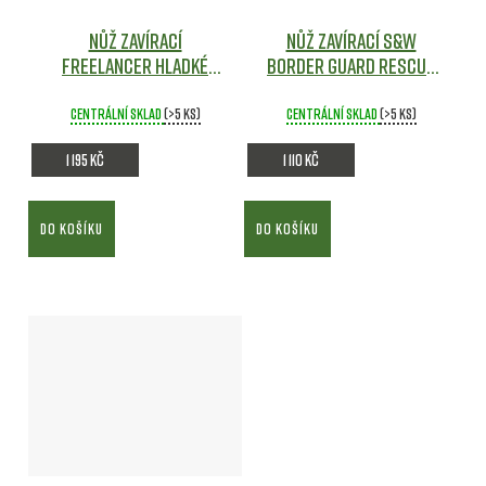
Nůž zavírací
Nůž zavírací S&W
FREELANCER hladké
BORDER GUARD RESCUE
ostří ČERNO-HNĚDÝ -
hladké ostří ČERNÝ -
Smith & Wesson
Army
Smith & Wesson®
Army
Centrální sklad
(>5 ks)
Centrální sklad
(>5 ks)
shop
shop
1 195 Kč
1 110 Kč
DO KOŠÍKU
DO KOŠÍKU