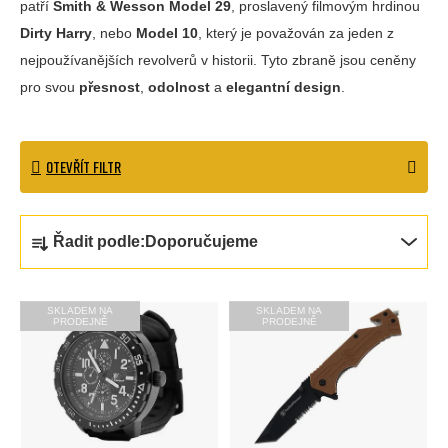
patří
Smith & Wesson Model 29
, proslavený filmovým hrdinou
Dirty Harry
, nebo
Model 10
, který je považován za jeden z
nejpoužívanějších revolverů v historii. Tyto zbraně jsou ceněny
pro svou
přesnost
,
odolnost
a
elegantní design
.
OTEVŘÍT FILTR
Ř
Řadit podle:
Doporučujeme
a
z
V
SKLADEM NA
SKLADEM NA
PRODEJNĚ
PRODEJNĚ
e
ý
n
p
í
i
p
s