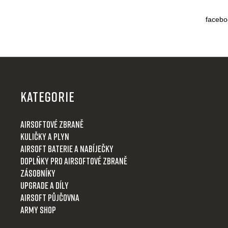
á
d
facebo
a
c
í
p
Z
r
á
v
p
k
KATEGORIE
y
a
v
t
Airsoftové zbraně
ý
í
Kuličky a plyn
p
i
Airsoft baterie a nabíječky
s
Doplňky pro airsoftové zbraně
u
Zásobníky
Upgrade a díly
Airsoft půjčovna
Army shop