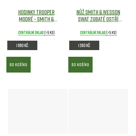
Hodinky TROOPER
Nůž SMITH & WESSON
Modré - Smith &
SWAT zubaté ostří
Wesson
Army shop
Army shop
Centrální sklad
(>5 ks)
Centrální sklad
(>5 ks)
1 990 Kč
1 260 Kč
DO KOŠÍKU
DO KOŠÍKU