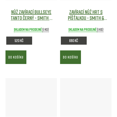
Nůž zavírací BULLSEYE
Zavírací nůž HRT s
tanto ČERNÝ - Smith &
píšťalkou - Smith &
Wesson
Army shop
Wesson®
Army shop
Skladem na prodejně
(1 ks)
Skladem na prodejně
(1 ks)
520 Kč
690 Kč
DO KOŠÍKU
DO KOŠÍKU