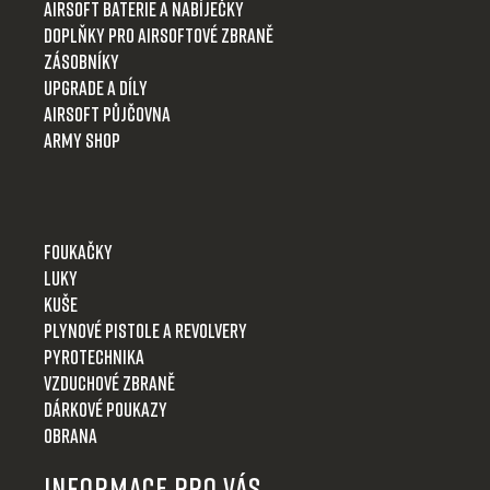
ů
i
Airsoft baterie a nabíječky
s
Doplňky pro airsoftové zbraně
u
Zásobníky
Upgrade a díly
Airsoft půjčovna
Army shop
Foukačky
Luky
Kuše
Plynové pistole a revolvery
Pyrotechnika
Vzduchové zbraně
Dárkové poukazy
Obrana
Informace pro Vás