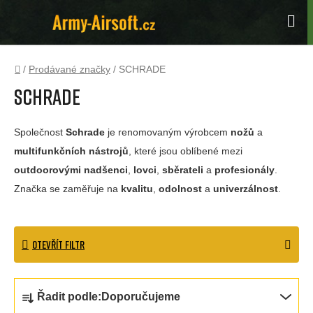
Přejít
na
Hle
obsah
Domů
/
Prodávané značky
/
SCHRADE
SCHRADE
Společnost
Schrade
je renomovaným výrobcem
nožů
a
multifunkčních nástrojů
, které jsou oblíbené mezi
outdoorovými nadšenci
,
lovci
,
sběrateli
a
profesionály
.
Značka se zaměřuje na
kvalitu
,
odolnost
a
univerzálnost
.
OTEVŘÍT FILTR
Ř
Řadit podle:
Doporučujeme