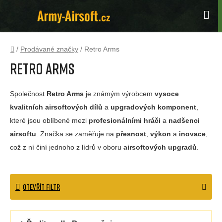
Přejít
na
Hle
obsah
Domů
/
Prodávané značky
/
Retro Arms
Retro Arms
Společnost
Retro Arms
je známým výrobcem
vysoce
kvalitních airsoftových dílů
a
upgradových komponent
,
které jsou oblíbené mezi
profesionálními hráči
a
nadšenci
airsoftu
. Značka se zaměřuje na
přesnost
,
výkon
a
inovace
,
což z ní činí jednoho z lídrů v oboru
airsoftových upgradů
.
OTEVŘÍT FILTR
Ř