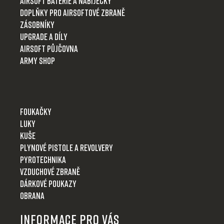
i
Airsoft baterie a nabíječky
s
Doplňky pro airsoftové zbraně
u
Zásobníky
Upgrade a díly
Airsoft půjčovna
Army shop
Foukačky
Luky
Kuše
Plynové pistole a revolvery
Pyrotechnika
Vzduchové zbraně
Dárkové poukazy
Obrana
Informace pro Vás