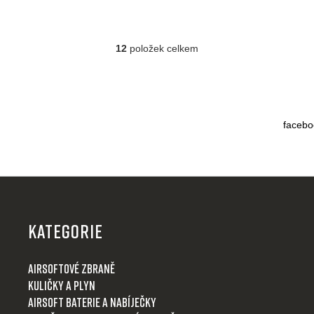
12
položek celkem
O
v
l
á
d
facebo
a
c
í
p
Z
r
á
v
p
k
KATEGORIE
y
a
v
t
Airsoftové zbraně
ý
í
Kuličky a plyn
p
i
Airsoft baterie a nabíječky