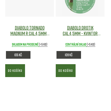
Diabolo Tornado
Diabolo Drotik
Magnum R cal.4,5mm -
cal.4,5mm - Kvintor
Kvintor
Vzduchovky
Vzduchovky
Skladem na prodejně
(>5 ks)
Centrální sklad
(>5 ks)
105 Kč
109 Kč
DO KOŠÍKU
DO KOŠÍKU