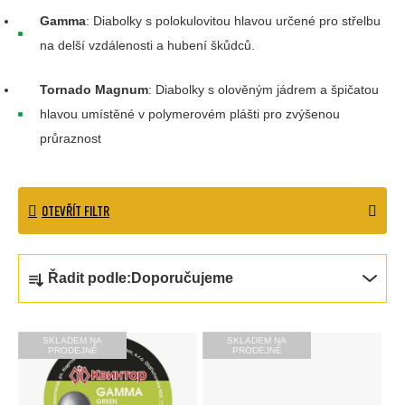
Gamma
: Diabolky s polokulovitou hlavou určené pro střelbu
na delší vzdálenosti a hubení škůdců.
Tornado Magnum
: Diabolky s olověným jádrem a špičatou
hlavou umístěné v polymerovém plášti pro zvýšenou
průraznost
OTEVŘÍT FILTR
Ř
Řadit podle:
Doporučujeme
a
z
V
SKLADEM NA
SKLADEM NA
PRODEJNĚ
PRODEJNĚ
e
ý
n
p