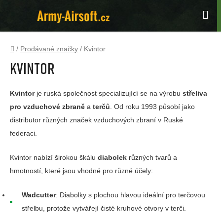
Přejít
na
Hle
obsah
Domů
/
Prodávané značky
/
Kvintor
Kvintor
Kvintor
je ruská společnost specializující se na výrobu
střeliva
pro vzduchové zbraně
a
terčů
. Od roku 1993 působí jako
distributor různých značek vzduchových zbraní v Ruské
federaci.
Kvintor nabízí širokou škálu
diabolek
různých tvarů a
hmotností, které jsou vhodné pro různé účely:
Wadcutter
: Diabolky s plochou hlavou ideální pro terčovou
střelbu, protože vytvářejí čisté kruhové otvory v terči.