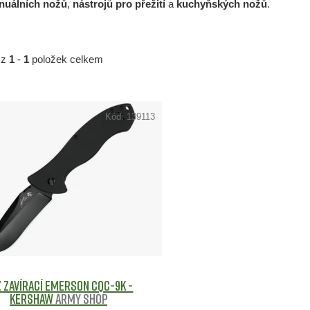
nuálních nožů
,
nástrojů pro přežití
a
kuchyňských nožů
.
z
1
-
1
položek celkem
Kód:
139113
 zavírací EMERSON CQC-9K -
KERSHAW
Army shop