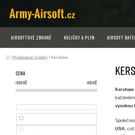
Přejít
na
obsah
Airsoftové zbraně
Kuličky a plyn
Airsoft bate
Domů
/
Prodávané značky
/
Kershaw
P
Ker
Cena
o
1450
Kč
1451
Kč
s
Kershaw
každodenn
t
vysokou k
r
Společnos
USA
, což