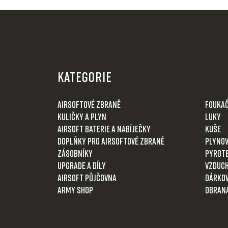
Z
á
KATEGORIE
p
a
Airsoftové zbraně
Fouka
t
Kuličky a plyn
Luky
í
Airsoft baterie a nabíječky
Kuše
Doplňky pro airsoftové zbraně
Plynov
Zásobníky
Pyrot
Upgrade a díly
Vzduch
Airsoft půjčovna
Dárkov
Army shop
Obran