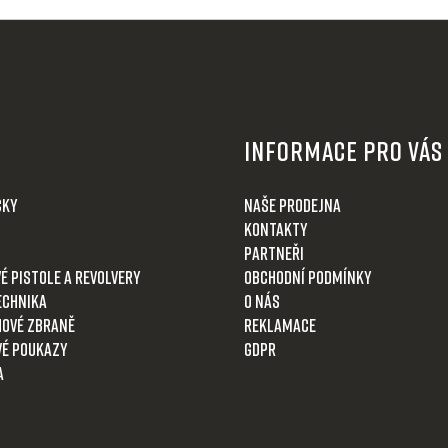
Informace pro Vás
čky
Naše prodejna
Kontakty
Partneři
é pistole a revolvery
Obchodní podmínky
echnika
O nás
ové zbraně
Reklamace
é poukazy
GDPR
a