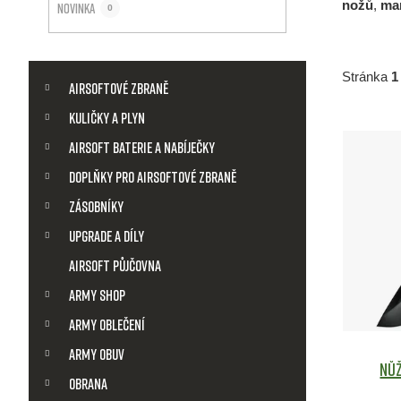
a
nožů
,
ma
Novinka
0
n
K
Přeskočit
n
Stránka
1
kategorie
a
Airsoftové zbraně
t
í
Kuličky a plyn
V
e
g
Airsoft baterie a nabíječky
p
o
ý
Doplňky pro airsoftové zbraně
r
a
i
Zásobníky
p
e
Upgrade a díly
n
i
Airsoft půjčovna
e
s
Army shop
l
Army Oblečení
p
Army obuv
Nůž
r
Obrana