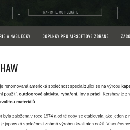
rie a nabíječky
Doplňky pro airsoftové zbraně
Záso
shaw
je renomovaná americká společnost specializující se na výrobu
kap
í použití,
outdoorové aktivity
,
rybaření
,
lov
a
práci
. Kershaw je 
valitou materiálů.
t byla založena v roce 1974 a od té doby se etablovala jako jeden 
 je japonská společnost známá výrobou kvalitních nožů. V současnos