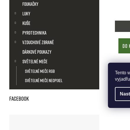
Foukačky
o
Luky
d
Kuše
Pyrotechnika
u
Vzduchové zbraně
DO 
k
Dárkové poukazy
t
Světelné meče
Světelné meče RGB
Tento 
ů
vyjadřu
Světelné meče Neopixel
Nast
Facebook