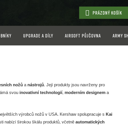
PRÁZDNÝ KOŠÍK
NÁKUPNÍ
KOŠÍK
bníky
Upgrade a díly
Airsoft půjčovna
Army s
esních nožů
a
nástrojů
. Její produkty jsou navrženy pro
známá svou
inovativní technologií
,
moderním designem
a
z největších výrobců nožů v USA. Kershaw spolupracuje s
Kai
ti nabízí širokou škálu produktů, včetně
automatických