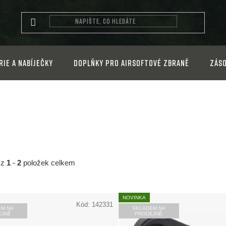
rie a nabíječky
Doplňky pro airsoftové zbraně
Záso
z
1
-
2
položek celkem
NOVINKA
Kód:
142331
EM NA
SKLADEM NA
EJNĚ
PRODEJNĚ