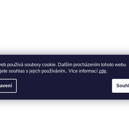
O
v
l
á
d
a
c
í
p
r
web používá soubory cookie. Dalším procházením tohoto webu
v
jete souhlas s jejich používáním.. Více informací
zde
.
k
y
avení
Souh
v
ý
p
i
s
u