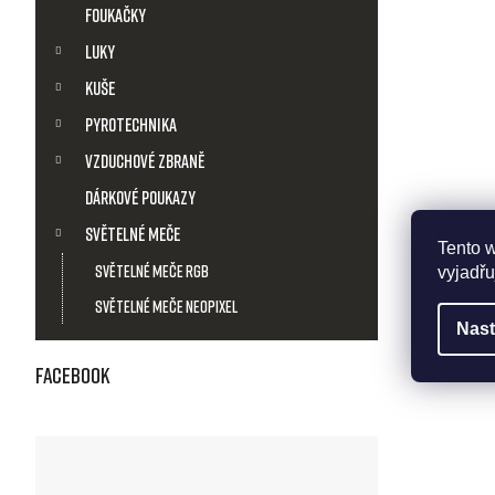
t
Foukačky
ů
Luky
Kuše
Pyrotechnika
Vzduchové zbraně
Dárkové poukazy
Světelné meče
Tento 
Světelné meče RGB
vyjadřu
Světelné meče Neopixel
Nast
Facebook