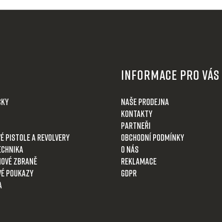
Informace pro Vás
čky
Naše prodejna
Kontakty
Partneři
é pistole a revolvery
Obchodní podmínky
echnika
O nás
ové zbraně
Reklamace
é poukazy
GDPR
a