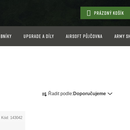
PRÁZDNÝ KOŠÍK
NÁKUPNÍ
KOŠÍK
bníky
Upgrade a díly
Airsoft půjčovna
Army s
Ř
Řadit podle:
Doporučujeme
a
z
Kód:
143042