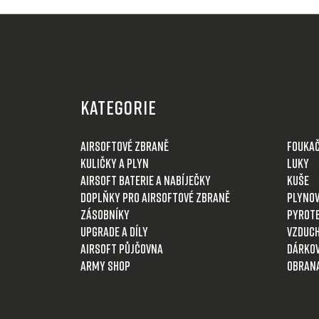
Z
á
KATEGORIE
p
a
Airsoftové zbraně
Fouka
t
Kuličky a plyn
Luky
í
Airsoft baterie a nabíječky
Kuše
Doplňky pro airsoftové zbraně
Plynov
Zásobníky
Pyrot
Upgrade a díly
Vzduch
Airsoft půjčovna
Dárkov
Army shop
Obran