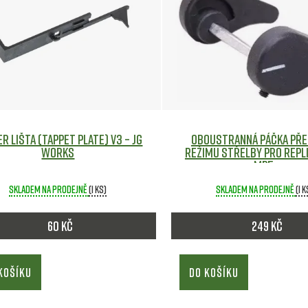
r lišta (Tappet Plate) V3 – JG
Oboustranná páčka pře
WORKS
režimu střelby pro repl
MP5.
Skladem na prodejně
(1 ks)
Skladem na prodejně
(1 k
60 Kč
249 Kč
KOŠÍKU
DO KOŠÍKU