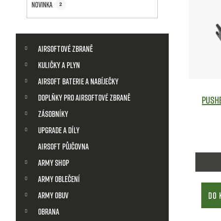
a
Novinka
2
p
n
i
K
Přeskočit
n
kategorie
a
Airsoftové zbraně
s
t
í
Kuličky a plyn
e
g
Airsoft baterie a nabíječky
p
p
o
Doplňky pro airsoftové zbraně
Pushe
r
r
a
i
Zásobníky
e
o
Upgrade a díly
n
Airsoft půjčovna
d
e
Army shop
u
l
Army Oblečení
DO 
Army obuv
k
Obrana