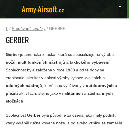
Přejít
na
Hle
obsah
Domů
/
Prodávané značky
/
GERBER
GERBER
Gerber
je americká značka, která se specializuje na výrobu
nožů
,
multifunkčních nástrojů
a
taktického vybavení
.
Společnost byla založena v roce
1939
a od té doby se
etablovala jako lídr v oblasti výroby vysoce kvalitních a
odolných nástrojů
, které jsou využívány v
outdoorových
a
přežití
aktivitách, stejně jako v
militárních
a
záchranných
složkách.
Společnost
Gerber
byla původně založena jako malý podnik,
který vyráběl ručně kované nože, a od svého vzniku se zaměřila