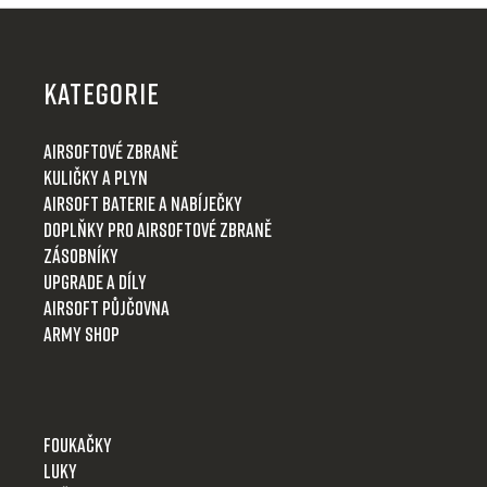
p
Z
r
á
v
p
k
KATEGORIE
y
a
v
t
Airsoftové zbraně
ý
í
Kuličky a plyn
p
i
Airsoft baterie a nabíječky
s
Doplňky pro airsoftové zbraně
u
Zásobníky
Upgrade a díly
Airsoft půjčovna
Army shop
Foukačky
Luky