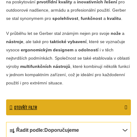
na poskytování
prvotřídní kvality
a
inovativních řešení
pro
outdoorové nadšence, armádu a profesionální použití. Gerber
se stal synonymem pro
spolehlivost
,
funkčnost
a
kvalitu
.
V průběhu let se Gerber stal známým nejen pro svoje
nože
a
nástroje
, ale také pro
taktické vybavení
, které se vyznačuje
vysoce
ergonomickým designem
a
odolností
i v těch
nejtvrdších podmínkách. Společnost se také etablovala v oblasti
výroby
multifunkčních nástrojů
, které kombinují několik funkcí
v jednom kompaktním zařízení, což je ideální pro každodenní
použití i pro extrémní situace.
OTEVŘÍT FILTR
Ř
Řadit podle:
Doporučujeme