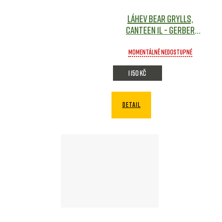
Láhev BEAR GRYLLS,
Canteen 1L - Gerber
Army shop
Momentálně nedostupné
1 150 Kč
DETAIL