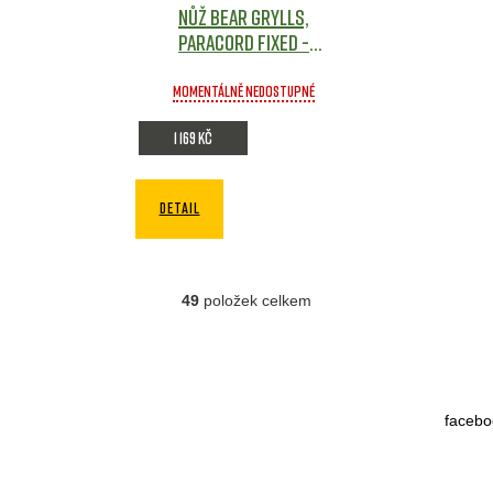
Nůž BEAR GRYLLS,
Paracord Fixed -
Gerber
Army shop
Momentálně nedostupné
1 169 Kč
DETAIL
49
položek celkem
O
v
l
á
d
facebo
a
c
í