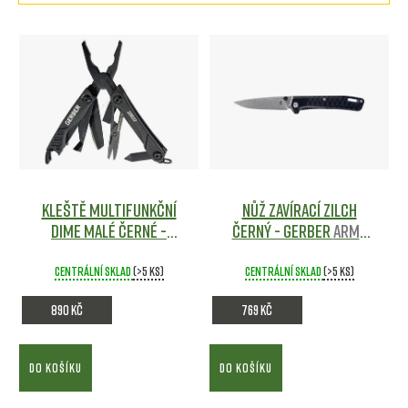
a
z
V
e
ý
n
p
í
i
p
s
r
p
Kleště multifunkční
Nůž zavírací ZILCH
o
r
DIME malé ČERNÉ -
ČERNÝ - GERBER
Army
d
GERBER
Army shop
shop
o
Centrální sklad
(>5 ks)
Centrální sklad
(>5 ks)
u
d
890 Kč
769 Kč
k
u
t
k
DO KOŠÍKU
DO KOŠÍKU
ů
t