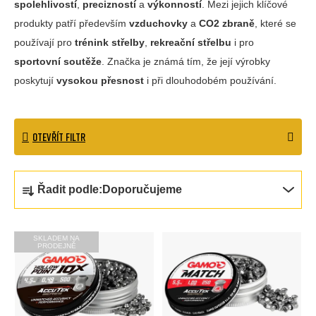
spolehlivostí
,
precizností
a
výkonností
. Mezi jejich klíčové
produkty patří především
vzduchovky
a
CO2 zbraně
, které se
používají pro
trénink střelby
,
rekreační střelbu
i pro
sportovní soutěže
. Značka je známá tím, že její výrobky
poskytují
vysokou přesnost
i při dlouhodobém používání.
OTEVŘÍT FILTR
Ř
Řadit podle:
Doporučujeme
a
z
V
SKLADEM NA
PRODEJNĚ
e
ý
n
p
í
i