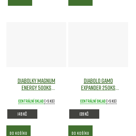
Diabolky Magnum
Diabolo Gamo
Energy 500ks
Expander 250ks
cal.4,5mm GAMO
cal.5,5mm
Vzduchovky
Diabolky
Centrální sklad
(>5 ks)
Centrální sklad
(>5 ks)
149 Kč
139 Kč
DO KOŠÍKU
DO KOŠÍKU