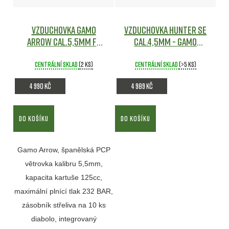
Vzduchovka Gamo
Vzduchovka Hunter SE
Arrow cal.5,5mm FP
cal.4,5mm - Gamo
Vzduchovky
Vzduchovky
Centrální sklad
(2 ks)
Centrální sklad
(>5 ks)
4 990 Kč
4 989 Kč
DO KOŠÍKU
DO KOŠÍKU
Gamo Arrow, španělská PCP
větrovka kalibru 5,5mm,
kapacita kartuše 125cc,
maximální plnící tlak 232 BAR,
zásobník střeliva na 10 ks
diabolo, integrovaný