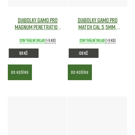
Diabolky Gamo Pro
Diabolky Gamo Pro
Magnum Penetration
Match cal.5,5mm,
cal.4,5mm, 250ks
250ks
Vzduchovky
Vzduchovky
Centrální sklad
(>5 ks)
Centrální sklad
(>5 ks)
89 Kč
139 Kč
DO KOŠÍKU
DO KOŠÍKU