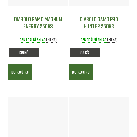
Diabolo Gamo Magnum
Diabolo Gamo Pro
Energy 250ks
Hunter 250ks
cal.5,5mm
Vzduchovky
cal.4,5mm
Vzduchovky
Centrální sklad
(>5 ks)
Centrální sklad
(>5 ks)
139 Kč
89 Kč
DO KOŠÍKU
DO KOŠÍKU