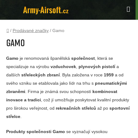
Přejít
na
Hle
obsah
Domů
/
Prodávané značky
/
Gamo
Gamo
Gamo
je renomovaná španělská
společnost
, která se
specializuje na výrobu
vzduchovek
,
plynových pistolí
a
dalších
střeleckých zbraní
. Byla založena v roce
1959
a od
svého vzniku se etablovala jako lídr na trhu s
pneumatickými
zbraněmi
. Firma je známá svou schopností
kombinovat
inovace a tradici
, což jí umožňuje poskytovat kvalitní produkty
pro širokou veřejnost, od
rekreačních střelců
až po
sportovní
střelce
.
Produkty společnosti Gamo
se vyznačují vysokou