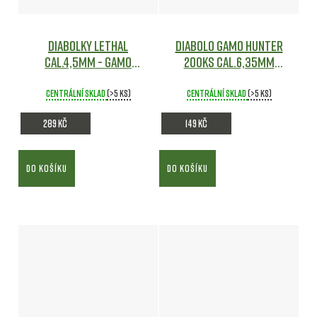
Diabolky Lethal
Diabolo Gamo Hunter
cal.4,5mm - Gamo
200ks cal.6,35mm
Vzduchovky
Vzduchovky
Centrální sklad
(>5 ks)
Centrální sklad
(>5 ks)
289 Kč
149 Kč
DO KOŠÍKU
DO KOŠÍKU