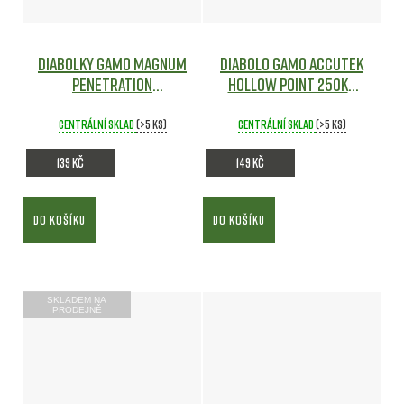
Diabolky Gamo Magnum
Diabolo Gamo AccuTek
Penetration
Hollow Point 250ks
cal.5,5mm, 250ks -
cal.5,5mm
Gamo
Vzduchovky
Centrální sklad
(>5 ks)
Centrální sklad
(>5 ks)
139 Kč
149 Kč
DO KOŠÍKU
DO KOŠÍKU
SKLADEM NA
PRODEJNĚ