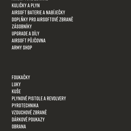
í
Kuličky a plyn
p
i
Airsoft baterie a nabíječky
s
Doplňky pro airsoftové zbraně
u
Zásobníky
Upgrade a díly
Airsoft půjčovna
Army shop
Foukačky
Luky
Kuše
Plynové pistole a revolvery
Pyrotechnika
Vzduchové zbraně
Dárkové poukazy
Obrana