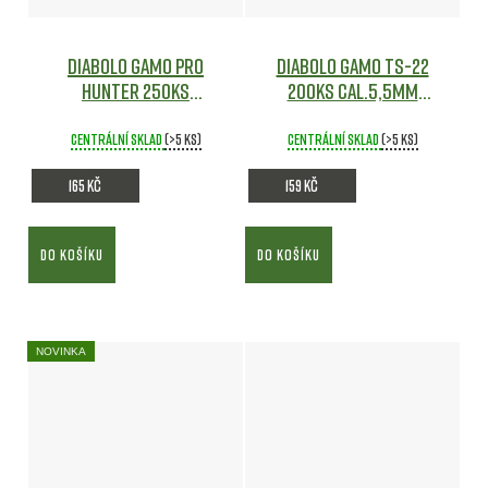
Diabolo Gamo Pro
Diabolo Gamo TS-22
Hunter 250ks
200ks cal.5,5mm
cal.5,5mm
Vzduchovky
Vzduchovky
Centrální sklad
(>5 ks)
Centrální sklad
(>5 ks)
165 Kč
159 Kč
DO KOŠÍKU
DO KOŠÍKU
NOVINKA