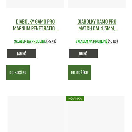
Diabolky Gamo Pro
Diabolky Gamo Pro
Magnum Penetration
Match cal.4,5mm,
500ks cal.4,5mm
250ks
Vzduchovky
Vzduchovky
Skladem na prodejně
(>5 ks)
Skladem na prodejně
(>5 ks)
149 Kč
89 Kč
DO KOŠÍKU
DO KOŠÍKU
NOVINKA