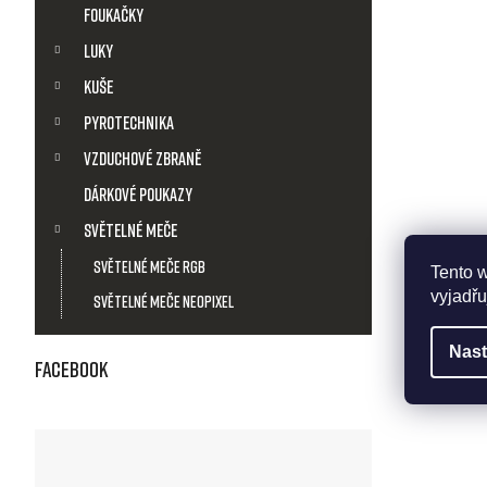
t
Foukačky
ů
Luky
Kuše
Pyrotechnika
Vzduchové zbraně
Dárkové poukazy
Světelné meče
Světelné meče RGB
Tento 
vyjadřu
Světelné meče Neopixel
Nast
Facebook