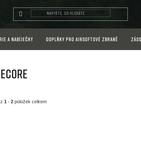
rie a nabíječky
Doplňky pro airsoftové zbraně
Záso
ceCore
z
1
-
2
položek celkem
O
v