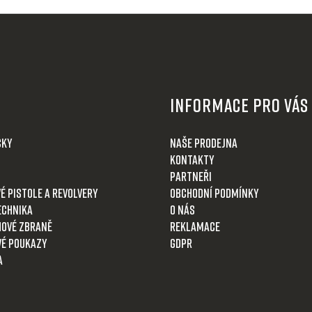
Informace pro Vás
čky
Naše prodejna
Kontakty
Partneři
é pistole a revolvery
Obchodní podmínky
echnika
O nás
ové zbraně
Reklamace
é poukazy
GDPR
a