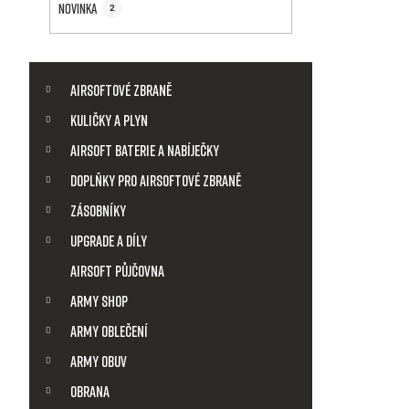
a
Novinka
2
p
n
i
K
Přeskočit
n
kategorie
a
Airsoftové zbraně
s
t
í
Kuličky a plyn
e
g
Airsoft baterie a nabíječky
p
p
o
Doplňky pro airsoftové zbraně
r
r
a
i
Zásobníky
e
o
Upgrade a díly
n
Airsoft půjčovna
d
e
Army shop
u
l
Army Oblečení
Army obuv
k
Obrana