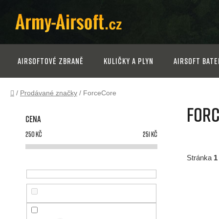
Přejít
na
obsah
Airsoftové zbraně
Kuličky a plyn
Airsoft bate
Domů
/
Prodávané značky
/
ForceCore
P
For
Cena
o
250
Kč
251
Kč
s
Stránka
1
t
V
r
ý