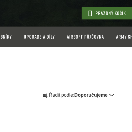
PRÁZDNÝ KOŠÍK
NÁKUPNÍ
KOŠÍK
bníky
Upgrade a díly
Airsoft půjčovna
Army s
Ř
Řadit podle:
Doporučujeme
a
z