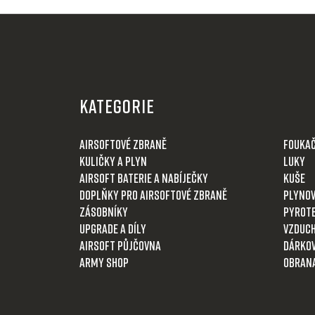
Z
á
KATEGORIE
p
a
Airsoftové zbraně
Fouka
t
Kuličky a plyn
Luky
í
Airsoft baterie a nabíječky
Kuše
Doplňky pro airsoftové zbraně
Plynov
Zásobníky
Pyrot
Upgrade a díly
Vzduch
Airsoft půjčovna
Dárkov
Army shop
Obran