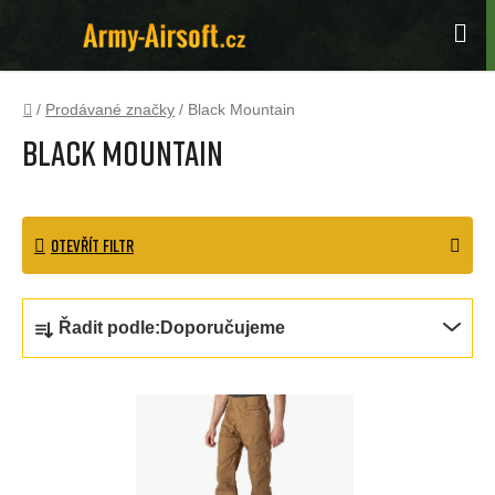
Přejít
na
Hle
obsah
Domů
/
Prodávané značky
/
Black Mountain
Black Mountain
OTEVŘÍT FILTR
Ř
Řadit podle:
Doporučujeme
a
z
V
e
ý
n
p