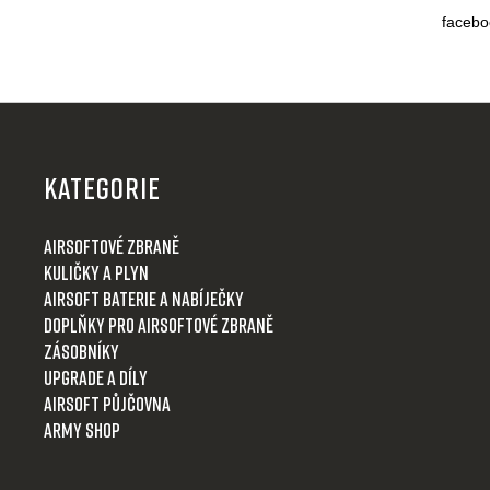
d
facebo
a
c
í
p
Z
r
á
v
p
k
KATEGORIE
y
a
v
t
Airsoftové zbraně
ý
í
Kuličky a plyn
p
i
Airsoft baterie a nabíječky
s
Doplňky pro airsoftové zbraně
u
Zásobníky
Upgrade a díly
Airsoft půjčovna
Army shop