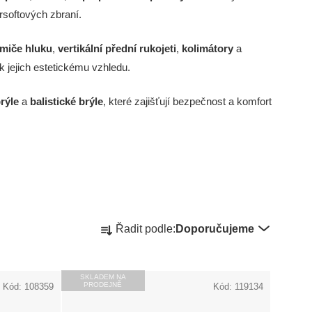
rsoftových zbraní.
umiče hluku
,
vertikální přední rukojeti
,
kolimátory
a
 k jejich estetickému vzhledu.
rýle
a
balistické brýle
, které zajišťují bezpečnost a komfort
Ř
Řadit podle:
Doporučujeme
a
SKLADEM NA
z
PRODEJNĚ
Kód:
108359
Kód:
119134