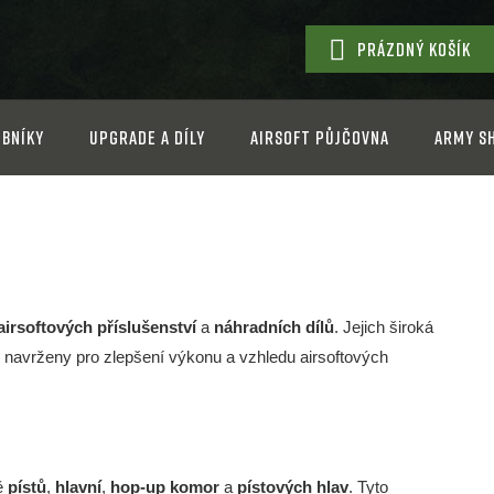
PRÁZDNÝ KOŠÍK
NÁKUPNÍ
KOŠÍK
bníky
Upgrade a díly
Airsoft půjčovna
Army s
airsoftových příslušenství
a
náhradních dílů
. Jejich široká
ou navrženy pro zlepšení výkonu a vzhledu airsoftových
ně
pístů
,
hlavní
,
hop-up komor
a
pístových hlav
. Tyto