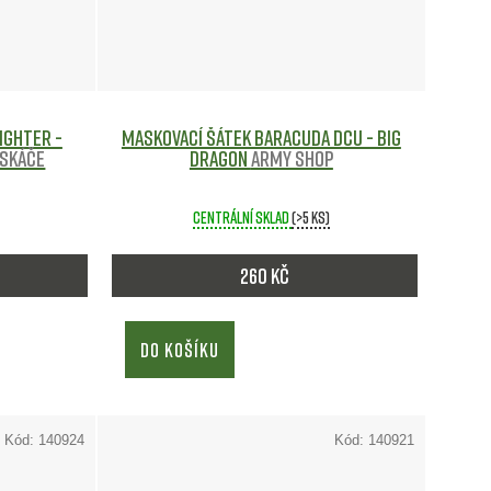
ighter -
Maskovací šátek Baracuda DCU - Big
skáče
Dragon
Army shop
Centrální sklad
(>5 ks)
260 Kč
DO KOŠÍKU
Kód:
140924
Kód:
140921