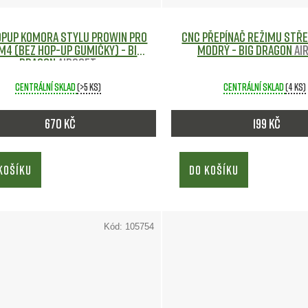
opUp komora stylu ProWin pro
CNC přepínač režimu stře
 M4 (bez hop-up gumičky) - Big
modrý - Big Dragon
Ai
Dragon
Airsoft
Centrální sklad
(>5 ks)
Centrální sklad
(4 ks)
670 Kč
199 Kč
KOŠÍKU
DO KOŠÍKU
Kód:
105754