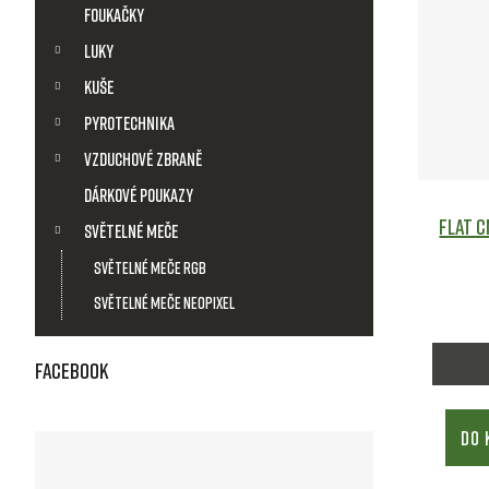
Foukačky
p
Luky
i
Kuše
Pyrotechnika
s
Vzduchové zbraně
p
Dárkové poukazy
Flat 
Světelné meče
r
Světelné meče RGB
o
Světelné meče Neopixel
d
Facebook
u
DO 
k