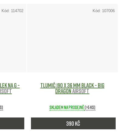
ů
Kód:
114702
Kód:
107006
ek na G -
Tlumič 190 x 36 mm Black - Big
rsoft
Dragon
Airsoft
ks)
Skladem na prodejně
(>5 ks)
390 Kč