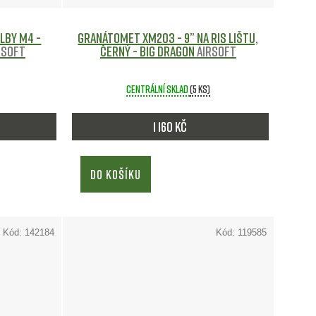
lby M4 -
Granátomet XM203 - 9” na RIS lištu,
rsoft
černý - Big Dragon
Airsoft
Centrální sklad
(5 ks)
1 160 Kč
DO KOŠÍKU
Kód:
142184
Kód:
119585