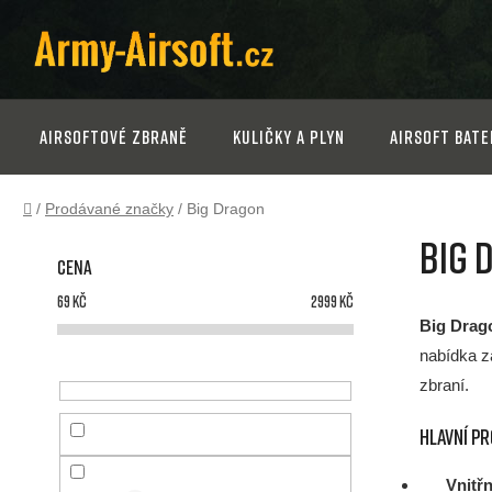
Přejít
na
obsah
Airsoftové zbraně
Kuličky a plyn
Airsoft bate
Domů
/
Prodávané značky
/
Big Dragon
P
Big 
Cena
o
69
Kč
2999
Kč
s
Big Drag
nabídka z
t
zbraní.
r
Hlavní p
Vnitř