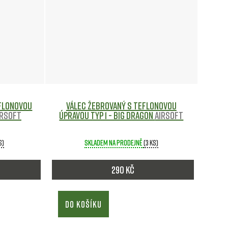
e
n
í
p
r
eflonovou
Válec žebrovaný s teflonovou
irsoft
úpravou Typ 1 - Big Dragon
Airsoft
o
s)
Skladem na prodejně
(3 ks)
d
u
290 Kč
k
DO KOŠÍKU
t