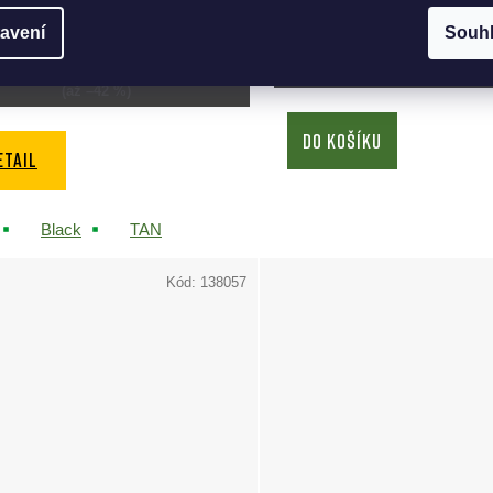
Skladem na prodejně
(3 ks)
Skladem na prodejně
(1 k
avení
Souh
260 Kč
150 Kč
500 Kč
od
(až –42 %)
DO KOŠÍKU
ETAIL
Black
TAN
Kód:
138057