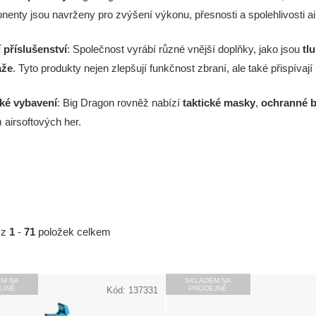
enty jsou navrženy pro zvýšení výkonu, přesnosti a spolehlivosti ai
 příslušenství
: Společnost vyrábí různé vnější doplňky, jako jsou
tl
áže
. Tyto produkty nejen zlepšují funkčnost zbraní, ale také přispívají
cké vybavení
: Big Dragon rovněž nabízí
taktické masky
,
ochranné b
airsoftových her.
z
1
-
71
položek celkem
EM NA
SKLADEM NA
EJNĚ
PRODEJNĚ
Kód:
137331