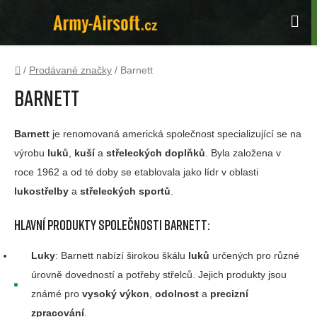
Přejít
na
Hle
obsah
Domů
/
Prodávané značky
/
Barnett
Barnett
Barnett
je renomovaná americká společnost specializující se na
výrobu
luků
,
kuší
a
střeleckých doplňků
. Byla založena v
roce 1962 a od té doby se etablovala jako lídr v oblasti
lukostřelby
a
střeleckých sportů
.
Hlavní produkty společnosti
Barnett
:
Luky
: Barnett nabízí širokou škálu
luků
určených pro různé
úrovně dovedností a potřeby střelců. Jejich produkty jsou
známé pro
vysoký výkon
,
odolnost
a
precizní
zpracování
.