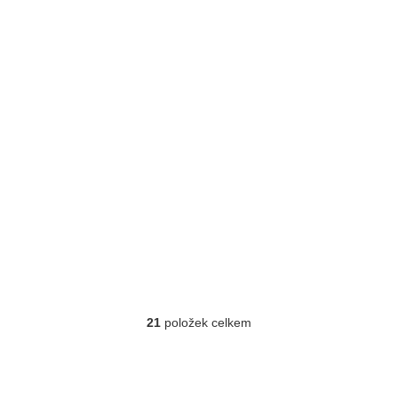
21
položek celkem
O
v
l
á