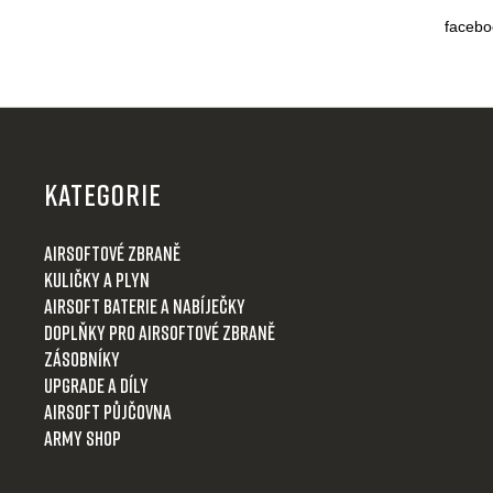
d
facebo
a
c
í
p
Z
r
á
v
p
k
KATEGORIE
y
a
v
t
Airsoftové zbraně
ý
í
Kuličky a plyn
p
i
Airsoft baterie a nabíječky
s
Doplňky pro airsoftové zbraně
u
Zásobníky
Upgrade a díly
Airsoft půjčovna
Army shop