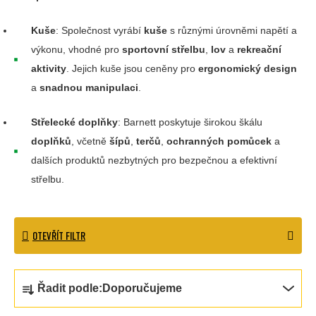
Kuše
: Společnost vyrábí
kuše
s různými úrovněmi napětí a
výkonu, vhodné pro
sportovní střelbu
,
lov
a
rekreační
aktivity
. Jejich kuše jsou ceněny pro
ergonomický design
a
snadnou manipulaci
.
Střelecké doplňky
: Barnett poskytuje širokou škálu
doplňků
, včetně
šípů
,
terčů
,
ochranných pomůcek
a
dalších produktů nezbytných pro bezpečnou a efektivní
střelbu.
OTEVŘÍT FILTR
Ř
Řadit podle:
Doporučujeme
a