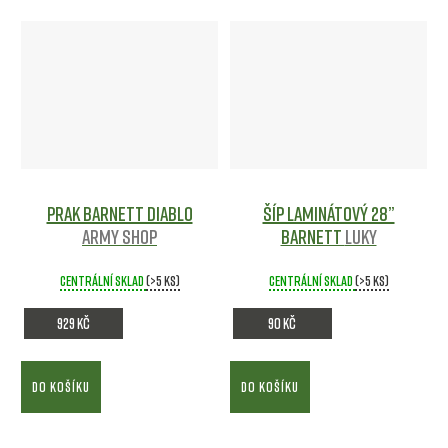
z
V
e
ý
n
p
í
i
p
s
r
p
Prak Barnett Diablo
Šíp laminátový 28”
o
r
Army shop
Barnett
Luky
d
o
Centrální sklad
(>5 ks)
Centrální sklad
(>5 ks)
u
d
929 Kč
90 Kč
k
u
t
k
DO KOŠÍKU
DO KOŠÍKU
ů
t
ů